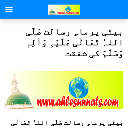
بیٹی پرماہِ رسالت صَلَّی
اللہُ تَعَالٰی عَلَیْہِ وَاٰلِہٖ
وَسَلَّمَ کی شفقت
بیٹی پرماہِ رسالت صَلَّی اللہُ تَعَالٰی