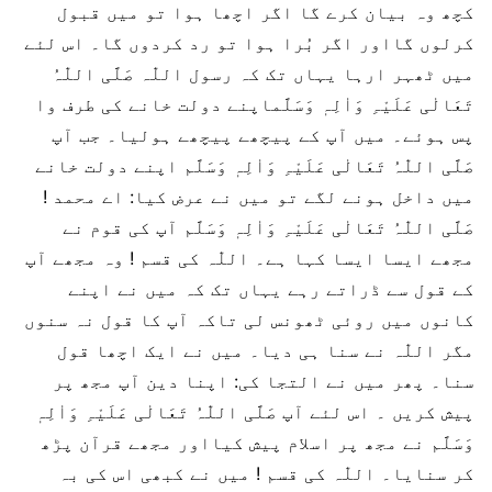
کچھ وہ بیان کرے گا اگر اچھا ہوا تو میں قبول
کرلوں گااور اگر بُرا ہوا تو رد کردوں گا۔ اس لئے
میں ٹھہر ارہا یہاں تک کہ رسول اللّٰہ صَلَّی اللّٰہُ
تَعَالٰی عَلَیْہِ وَاٰلِہٖ وَسَلَّماپنے دولت خانے کی طرف وا
پس ہوئے۔ میں آپ کے پیچھے پیچھے ہولیا۔ جب آپ
صَلَّی اللّٰہُ تَعَالٰی عَلَیْہِ وَاٰلِہٖ وَسَلَّم اپنے دولت خانے
میں داخل ہونے لگے تو میں نے عرض کیا: اے محمد !
صَلَّی اللّٰہُ تَعَالٰی عَلَیْہِ وَاٰلِہٖ وَسَلَّم آپ کی قوم نے
مجھے ایسا ایسا کہا ہے۔ اللّٰہ کی قسم ! وہ مجھے آپ
کے قول سے ڈراتے رہے یہاں تک کہ میں نے اپنے
کانوں میں روئی ٹھونس لی تاکہ آپ کا قول نہ سنوں
مگر اللّٰہ نے سنا ہی دیا۔ میں نے ایک اچھا قول
سنا۔ پھر میں نے التجا کی: اپنا دین آپ مجھ پر
پیش کریں ۔ اس لئے آپ صَلَّی اللّٰہُ تَعَالٰی عَلَیْہِ وَاٰلِہٖ
وَسَلَّم نے مجھ پر اسلام پیش کیااور مجھے قرآن پڑھ
کر سنایا۔ اللّٰہ کی قسم ! میں نے کبھی اس کی بہ