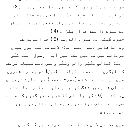
خزانے ہیں تیرے رب کے یا وہی داروغے ہیں ۔ ( 3)
تو قریب تھا کہ (خوف سے ) میرا دل پھٹ جائے ۔اور
ایک روایت میں ہے کہ یہ پہلی دفعہ تھی کہ ایمان
نے میرے دل میں قرار پکڑا۔ (4 )
حضرت طُفَیْل بن عمر و الدوسی (5 ) جو ایک شریف
ودانا شاعر تھے اپنے اسلام لانے کا قصہ یوں بیان
فرماتے ہیں کہ میں مکہ میں آیا، رسول اللّٰہ صَلَّی
اللّٰہُ تَعَالٰی عَلَیْہِ وَاٰلِہٖ وَسَلَّم وہیں تھے قبیلہ قریش
کے لوگوں نے مجھ سے کہا: اے طفیل! تو ہمارے شہروں
میں آیا ہے۔ یہ شخص (حضرت محمد ) جو ہمارے درمیان
ہے اس نے ہمیں تنگ کردیا ہے اور ہماری جماعت کو
پراگندہ (6 ) کردیا۔ اس کا قول جادو گروں کا ساہے
جس سے وہ باپ بیٹے میں ، بھائی بھائی میں اور
میاں بیوی
میں جدائی ڈال دیتاہے۔ ہم ڈرتے ہیں کہ کہیں