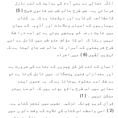
اللّٰہ تعالٰی نے بنی آدم کی ہدایت کے لئے نازل
فرمائی ہے۔ جس طرح عالم طب جب قانونِ شیخ ( 5)
کامطالعہ کرتاہے اور دیکھتا ہے کہ یہ کتاب
بیماریوں کے اسباب وعلامات اور اَدْوِیہ کے بیان
میں غایت درجہ کو پہنچی ہوئی ہے تو اسے ذرا شک
نہیں رہتا کہ اس کا مؤلف علم طب میں کامل ہے اسی
طرح شریعتوں کے اَسرار کا عالم جب جان لیتا ہے کہ
تَہذِیب نُفُوس (6 ) میں افراد
انسان کے لئے کن کن چیزوں کے بتانے کی ضرورت ہے
اور بعدازاں فنون پنجگانہ میں تامل کرتا ہے تو
بے شک اسے معلوم ہوجاتا ہے کہ یہ فنون اپنے
معانی میں اس طرح واقع ہوئے ہیں کہ اس سے بہتر
ممکن نہیں ۔ ( 1)
قرآن کریم چونکہ تزکیہ نفوس میں مُعجِز کتاب ہے۔
(2 ) اسی واسطے اس کتاب کی تلاوت کے وقت دلو ں میں
خشیت و ہیبت پیدا ہوتی ہے۔ چنانچہ اللّٰہ تعالٰی