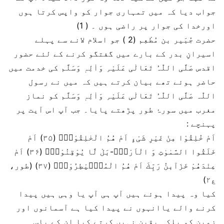
جواب دیا کہ میں تمہاری جوار کو واپس کرتا ہوں
اورخدا کی جوار پر راضی ہوں ۔ ( 1)
حضرت جُبَیر بن مُطْعِم (2 ) جو اسلام لانے سے پہلے
اسیرانِ بدر کے بارے میں گفتگو کرنے کے لئے حضور
اقدس صَلَّی اللّٰہُ تَعَالٰی عَلَیْہِ وَاٰلِہٖ وَسَلَّم کی خدمت میں
حاضر ہوئے تھے بیان کرتے ہیں کہ میں نے رسول
اللّٰہ صَلَّی اللّٰہُ تَعَالٰی عَلَیْہِ وَاٰلِہٖ وَسَلَّم کو نماز
مغرب میں سورۂ طور پڑھتے پایا۔ جب آپ اس آیت پر
پہنچے :
اَمْ خُلِقُوْا مِنْ غَیْرِ شَیْءٍ اَمْ هُمُ الْخٰلِقُوْنَؕ (۳۵) اَمْ
خَلَقُوا السَّمٰوٰتِ وَ الْاَرْضَۚ-بَلْ لَّا یُوْقِنُوْنَؕ (۳۶) اَمْ
عِنْدَهُمْ خَزَآىٕنُ رَبِّكَ اَمْ هُمُ الْمُصَۜیْطِرُوْنَؕ (۳۷) (طور،
ع۲)
کیا وہ پیدا ہوئے ہیں آپ ہی آپ یا وہی ہیں پیدا
کرنے والے یاانہوں نے پیدا کیا ہے آسمانوں اور
زمین کو بلکہ یقین نہیں کرتے کیا ان کے پاس