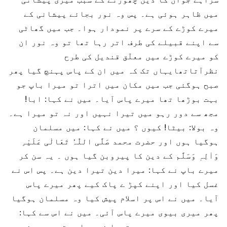
میں ظاہر ہوئی ہے۔ پس وہ نور بجائے پیشانی کے
میرے کوڑے کے سرے پر نمودار ہوا۔ جب میں گھاٹی
سے اپنے قبیلے کی طرف اتر رہا تھا تو وہ نور ان
کو میرے کوڑے میں معلّق قندیل کی طرح
نظرآتاتھایہاں تک کہ میں ان کے پاس پہنچ گیا پھر
صبح ہوگئی جب میں مکان میں اترا تو میرا باپ جو
بہت بوڑھا تھا میرے پاس آیا۔ میں نے کہا: ابا!
مجھ سے دور رہو میں تیرا نہیں اور نہ تو میرا ہے۔
وہ بولا: بیٹا! کیوں ؟ میں نے کہا: میں مسلمان
ہوگیا ہوں اور حضرت محمد صَلَّی اللّٰہُ تَعَالٰی عَلَیْہِ
وَاٰلِہٖ وَسَلَّم کے دین کا پیروبن گیا ہوں ۔ یہ سن کر
میرے باپ نے کہا: میرا دین تیرا دین ہے۔ پس اس نے
غسل کیا اور اپنے کپڑ ے پاک کیے پھر میرے پاس
آیا۔ میں نے اس پر اسلام پیش کیا وہ مسلمان ہوگیا
پھر میری بیوی میرے پاس آئی۔ میں نے اس سے کہا:
مجھ سے دور رہو۔ میں تیرا نہیں اور تو میری نہیں