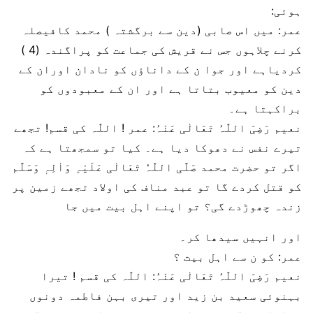
ہوئی:
عمر: میں اس صابی (دین سے برگشتہ ) محمد کافیصلہ
کرنے چلاہوں جس نے قریش کی جماعت کو پراگندہ (4 )
کردیاہے اور جوا ن کے داناؤں کو نادان اوران کے
دین کو معیوب بتاتا ہے اور ان کے معبودوں کو
براکہتا ہے۔
نعیم رَضِیَ اللّٰہُ تَعَالٰی عَنْہُ: عمر ! اللّٰہ کی قسم! تجھے
تیرے نفس نے دھوکا دیا ہے۔ کیا تو سمجھتا ہے کہ
اگر تو حضرت محمد صَلَّی اللّٰہُ تَعَالٰی عَلَیْہِ وَاٰلِہٖ وَسَلَّم
کو قتل کردے گا تو عبد مناف کی اولاد تجھے زمین پر
زندہ چھوڑدے گی؟ تو اپنے اہل بیت میں جا
اور انہیں سیدھا کر۔
عمر: کو ن سے اہل بیت ؟
نعیم رَضِیَ اللّٰہُ تَعَالٰی عَنْہُ: اللّٰہ کی قسم ! تیرا
بہنوئی سعید بن زید اور تیری بہن فاطمہ دونوں