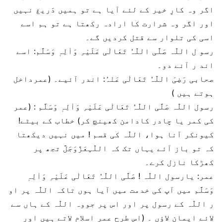
اگر وہ کارِ خیر کے لئے آیا ہے تو ہمیں دَریغ نہیں
اور اگر وہ شرارت کا ارادہ رکھتا ہے تو ہم اسے
اسی کی تلوار سے قتل کردیں گے۔
رسو ل اللّٰہ صَلَّی اللّٰہُ تَعَالٰی عَلَیْہِ وَاٰلِہٖ وَسَلَّم: اسے
اند ر آنے دو۔
صحابی رَضِیَ اللّٰہُ تَعَالٰی عَنْہُ: اندر آئیے۔ (عمرداخل
ہوتے ہیں )
رسول اللّٰہ صَلَّی اللّٰہُ تَعَالٰی عَلَیْہِ وَاٰلِہٖ وَسَلَّم : (عمر
کی کمر یا چادر کادامن کھینچ کر) خطاب کے بیٹے!
کیونکر آنا ہوا، اللّٰہ کی قسم ! میں نہیں دیکھتا
کہ تو باز آئے یہاں تک کہ اللّٰہعَزَّوَجَلَّ تجھ پر
کھڑکا نازل کرے۔
عمر: یارسول اللّٰہ ! صَلَّی اللّٰہُ تَعَالٰی عَلَیْہِ وَاٰلِہٖ
وَسَلَّم میں آپ کی خدمت میں آیا ہوں تاکہ اللّٰہ پر او
ر اللّٰہ کے رسول پر اور اس پر جووہ اللّٰہ کے ہاں سے
لائے ایمان لاؤں ۔ (اس طرح عمر اسلام لاتے ہیں اور