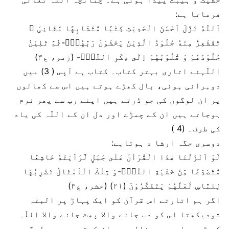
فرماتا ہے:
اَللّٰهُ نَزَّلَ اَحْسَنَ الْحَدِیْثِ كِتٰبًا مُّتَشَابِهًا مَّثَانِیَ ﳓ
تَقْشَعِرُّ مِنْهُ جُلُوْدُ الَّذِیْنَ یَخْشَوْنَ رَبَّهُمْۚ-ثُمَّ تَلِیْنُ
جُلُوْدُهُمْ وَ قُلُوْبُهُمْ اِلٰى ذِكْرِ اللّٰهِؕ- (زمر، ع۳)
اللّٰہنے اتاری بہتر کتاب۔ کتاب ہے آپس ( 3) میں
دوہرائی ہوئی، بال کھڑے ہوتے ہیں اس سے کھالوں
پر ان لوگوں کی جو ڈرتے ہیں اپنے رب سے پھر نرم
ہوجاتے ہیں ان کے چمڑے اور دل ان کے اللّٰہ کی یاد
کی طرف۔ (4 )
دوسری جگہ ارشا د ہوتاہے:
لَوْ اَنْزَلْنَا هٰذَا الْقُرْاٰنَ عَلٰى جَبَلٍ لَّرَاَیْتَهٗ خَاشِعًا
مُّتَصَدِّعًا مِّنْ خَشْیَةِ اللّٰهِؕ-وَ تِلْكَ الْاَمْثَالُ نَضْرِبُهَا
لِلنَّاسِ لَعَلَّهُمْ یَتَفَكَّرُوْنَ (۲۱) (حشر، ع۳)
اگر ہم اتارتے اس قرآن کو ایک پہاڑ پر البتہ
تودیکھتا اس کو دب جانے والا پھٹ جانے والا اللّٰہ
کے ڈرسے اور یہ مثالیں بیان کرتے ہیں ہم لوگوں