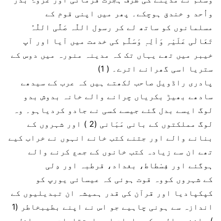
واُحد و خندق ہوچکے۔ پھر میں اپنی قوم کے
مسلمانوں کو ساتھ لے کر رسول اللّٰہ صَلَّی اللّٰہُ
تَعَالٰی عَلَیْہِ وَاٰلِہٖ وَسَلَّم کی خدمت میں آیا اور آپ
خیبر میں تھے یہاں تک کہ مدینہ منورہ میں دوس کے
ستریا اسی گھرانے اترے۔ ( 1)
پادری راڈویل صاحب لکھتے ہیں کہ عرب کے سیدھے
سادھے بھیڑ بکریاں چرانے والے خانہ بدوش بدو
لوگ ایسے بدل گئے جیسے کسی نے جادو کردیاہو۔ وہ
لوگ مملکتوں کے بانی مَبَانی (2 ) اور شہروں کے
بنانے والے اور جتنے کتب خانے انہوں نے خراب کیے
تھے ان سے زیادہ کتب خانوں کے جمع کرنے والے
ہوگئے اور فِسْطاط، بغداد، قرطبہ اور دِلی
کے شہروں کووہ قوت ہوئی کہ عیسائی یورپ کو
کپکپادیا اور قرآن کی قدر ہمیشہ ان تبدیلیوں کے
اندازہ سے ہونی چاہیے جو اس نے اپنے بطیبخاطر (1
) ماننے والوں کی عادات اور اعتقادات میں داخل