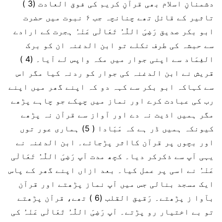
دشمنانِ اسلام بھی قرآنِ کریم کی فوق العادت (3 )
تاثیر کے قائل تھے چنانچہ جب ۶ نبوت میں حضرت
ابو بکر صدیق رَضِیَ اللّٰہُ تَعَالٰی عَنْہُ ہجرت کے ارادے
سے حبشہ کی طرف نکلے تو ابن الدغنہ ان کو برک
الغِمَاد سے اپنی جوار میں مکہ واپس لے آیا۔ (4 )
قریش نے ابن الدغنہ کی جوار کو ردنہ کیا مگر اس
سے کہاکہ ابو بکر سے کہہ دو کہ اپنے گھر میں اپنے
رب کی عبادت کرے اور نماز میں چپکے جو چاہے پڑھے
مگر ہمیں اذیت نہ دے اور آواز سے قرآن نہ پڑھے
کیونکہ ہمیں ڈر ہے کہ مَبَادا ( 5) ہماری عور توں
اور بچوں پر قرآن کااثر پڑجائے۔ ابن الدغنہ نے
یہی آپ سے ذکرکر دیا۔ کچھ مدت آپ رَضِیَ اللّٰہُ تَعَالٰی
عَنْہُ نے اسی پر عمل کیا۔ بعد ازاں اپنے گھر کے پاس
ایک مسجد بنالی جس میں آپ نماز پڑھتے اور قرآن
بآوا ز پڑھتے۔ رَقیق القلب (6 ) تھے، قرآن پڑھتے
تو بے اختیار رو پڑتے۔ آپ رَضِیَ اللّٰہُ تَعَالٰی عَنْہُ کی