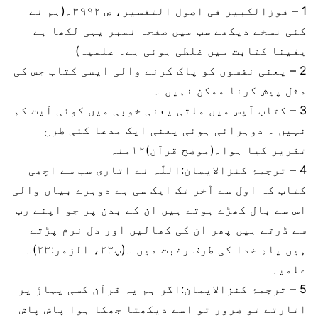
1 – فوزالکبیر فی اصول التفسیر، ص ۳۹۹۲۔(ہم نے
کئی نسخے دیکھے سب میں صفحہ نمبر یہی لکھا ہے
یقینا کتابت میں غلطی ہوئی ہے۔ علمیہ)
2 – یعنی نفسوں کو پاک کرنے والی ایسی کتاب جس کی
مثل پیش کرنا ممکن نہیں ۔
3 – کتاب آپس میں ملتی یعنی خوبی میں کوئی آیت کم
نہیں ۔ دوہرائی ہوئی یعنی ایک مدعا کئی طرح
تقریر کیا ہوا۔(موضح قرآن)۱۲منہ
4 – ترجمۂ کنزالایمان:اللّٰہ نے اتاری سب سے اچھی
کتاب کہ اول سے آخر تک ایک سی ہے دوہرے بیان والی
اس سے بال کھڑے ہوتے ہیں ان کے بدن پر جو اپنے رب
سے ڈرتے ہیں پھر ان کی کھالیں اور دل نرم پڑتے
ہیں یادِ خدا کی طرف رغبت میں ۔(پ۲۳، الزمر:۲۳)۔
علمیہ
5 – ترجمۂ کنزالایمان:اگر ہم یہ قرآن کسی پہاڑ پر
اتارتے تو ضرور تو اسے دیکھتا جھکا ہوا پاش پاش