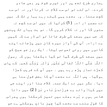
ہماری طرح تجھ پر اور تیری قوم پر بھی جادو
کردے۔ اس لئے تو اس سے کلام نہ کرنااور نہ اس سے
کچھ سننا۔ وہ مجھے یہی کہتے رہے یہا ں تک کہ میں
نے مصمم ار ادہ ( 1) کرلیا کہ میں اس سے کچھ نہ
سنوں گا اور نہ کلام کروں گا۔ نو بت یہاں تک پہنچی
کہ جب میں مسجد کی طرف جاتا تو اس ڈر سے کہ کہیں
بے ارادہ آپ کی آواز میرے کان میں پڑجائے اپنے
کانوں میں روئی ٹھونس لیتا۔ ایک روز جو صبح کو
میں مسجد کی طرف گیا تو کیا دیکھتا ہوں کہ رسول
اللّٰہ صَلَّی اللّٰہُ تَعَالٰی عَلَیْہِ وَاٰلِہٖ وَسَلَّم کعبہ کے پاس
کھڑے نماز پڑھ رہے ہیں ۔ میں آپ کے قریب کھڑا
ہوگیا۔ پس اللّٰہ نے مجھے آپ کا بعض قول سنا ہی
دیا۔ مگر میں نے ایک عمدہ کلام سنا اور اپنے جی
میں کہا: وائے بے فرزَندیٔ مَادرِ مَن ( 2) میں دانا
شاعر ہوں ، بُرے بھلے میں تمیز کرسکتا ہوں پھراس
کا قول سننے سے مجھے کیا چیز مانع ہوسکتی ہے جو