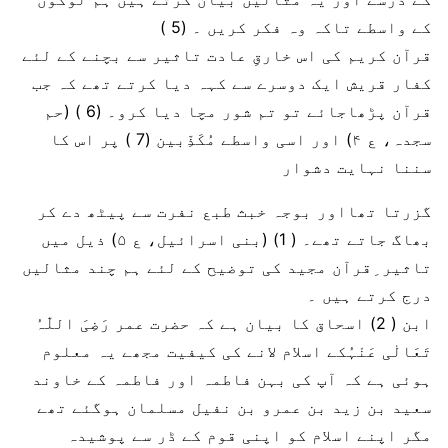
کے واسطے تاکہ وہ فکر کریں ۔ (5 )
قرآن کریم کی اس خارقِ عادت تاثیر سے بچنے کے لئے
کفار قریش ایک دوسرے سے کہہ دیا کرتے تھے کہ جب
قرآن پڑھاجائے تو تم شور مچا دیا کرو۔ (6 ) (حم
سجدہ، ع ۴) اور اسی واسطے مُکَذِّبین (7 ) پر اس کا
سننا نہایت دشوار
گزرتا تھااور بوجہ خبث طبع نفرت سے پیٹھ دے کر
بھاگ جاتے تھے۔ ( 1) (بنی اسرائیل، ع ۵) ذیل میں
تاثیر ِقرآن مجید کی توضیح کے لئے ہم چند مثالیں
درج کرتے ہیں ۔
ابن ( 2) اسحاق کا بیان ہے کہ حضرت عمر رَضِیَ اللّٰہُ
تَعَالٰی عَنْہُکے اسلام لانے کی کیفیت مجھے یہ معلوم
ہوئی ہے کہ آپ کی بہن فاطمہ اور فاطمہ کے خاوند
سعید بن زید بن عمرو بن نفیل مسلمان ہوگئے تھے
مگر اپنے اسلام کو اپنی قوم کے ڈر سے پوشیدہ