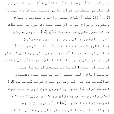
شاہ وَلی اللّٰہ رَحْمَۃُ اللّٰہِ تَعَالٰی عَلَیْہ فرماتے ہیں
کہ مَعَانیِ منطوقہ قرآن پانچ علموں سے خارج نہیں (
1) ۔ اَوَّل: علم اَحکام یعنی واجب و مندوب و مباح
ومکروہ وحرام خواہ از قسم عبادت ہوں یا معاملات
یا تدبیر ِمنزل یا سیاست مُدُن (2 ) ۔ دوسرے: چار
گمراہ فرقوں یعنی یہود و نصاریٰ ومشرکین
ومنافقین کے ساتھ مُخَاصَمَہ کا علم۔ تیسرے اللّٰہ
تعالٰی کی نعمتوں ( آسمان و زمین کی پیدائش کا ذکر
اور بندوں کی ضروریات کاالہام اور اللّٰہ کی صفاتِ
کاملہ کا بیان) کے ساتھ نصیحت کرنے کا علم۔
چوتھے ایام اللّٰہ یعنی امم ماضیہ میں دشمنانِ
خداکے ساتھ خدا کے وقائع بیان کرنے کے ساتھ (3 )
نصیحت کرنے کا علم۔ پانچویں موت اور مابعد موت
(حشر ونشرو حساب ومیزان وبہشت ودوزخ) کے ساتھ
نصیحت کرنے کا علم۔ ( 4) قرآن میں ان علوم
پنجگانہ کا ہونا اس بات کی دلیل ہے کہ یہ کتاب