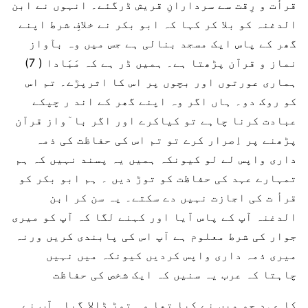
قرأت و رِقت سے سردارانِ قریش ڈرگئے۔ انہوں نے ابن
الدغنہ کو بلا کر کہا کہ ابو بکر نے خلافِ شرط اپنے
گھر کے پاس ایک مسجد بنالی ہے جس میں وہ بآواز
نماز و قرآن پڑھتا ہے۔ ہمیں ڈر ہے کہ مَبَادا ( 7)
ہماری عورتوں اور بچوں پر اس کا اثرپڑے۔ تم اس
کو روک دو۔ ہاں اگر وہ اپنے گھر کے اند ر چپکے
عبادت کرنا چاہے تو کیاکرے اور اگر با ٓواز قرآن
پڑھنے پر اِصرار کرے تو تم اس کی حفاظت کی ذمہ
داری واپس لے لو کیونکہ ہمیں یہ پسند نہیں کہ ہم
تمہارے عہد کی حفاظت کو توڑ دیں ۔ ہم ابو بکر کو
قرأ ت کی اجازت نہیں دے سکتے۔ یہ سن کر ابن
الدغنہ آپ کے پاس آیا اور کہنے لگا کہ آپ کو میری
جوار کی شرط معلوم ہے آپ اس کی پابندی کریں ورنہ
میری ذمہ داری واپس کردیں کیونکہ میں نہیں
چاہتا کہ عرب یہ سنیں کہ ایک شخص کی حفاظت
کا عہد جو میں نے کیا تھا وہ توڑ ڈالا گیا۔ آپ نے