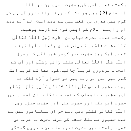
رکھتے تھے۔ اسی طرح حضرت نعیم بن عبداللّٰہ
النحام (3 ) بھی جو مکہ کے رہنے والے اور آپ ہی کی
قوم بنی عَد ِی بن َکعْب میں سے تھے اسلام لے آئے تھے
او ر اپنے اسلام کو اپنی قوم کے ڈرسے پوشیدہ
رکھتے تھے۔ حضرت خباب بن الارت رَضِیَ اللّٰہُ تَعَالٰی
عَنْہُ حضرت فاطمہ کے پاس قرآن پڑھانے آیا کرتے
تھے۔ ایک روز حضرت عمر کوجو خبر لگی کہ رسول
اللّٰہ صَلَّی اللّٰہُ تَعَالٰی عَلَیْہِ وَاٰلِہٖ وَسَلَّم اور آپ کے
اصحاب مردوزن قریباً چالیس کوہ صفا کے قریب ایک
گھر میں جمع ہو رہے ہیں تو تلوار آڑے لٹکائے
ہوئے حضور اقدس صَلَّی اللّٰہُ تَعَالٰی عَلَیْہِ وَاٰلِہٖ وَسَلَّم
اور حضور کے اصحاب کے قصد سے نکلے۔ ان اصحاب میں
حضرت ابو بکر اور حضرت علی اور حضرت حمزہ رَضِیَ
اللّٰہُ تَعَالٰی عَنْہُم بھی تھے جو ان مسلمانوں میں سے
تھے جنہوں نے ملک حبشہ کی طرف ہجرت نہ فرمائی
تھی۔ راستے میں حضرت نعیم ملے جن سے یوں گفتگو