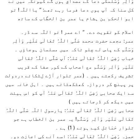
وَاٰلِہٖ وَسَلَّمکی دعا کے مصداق ہوں گے کیونکہ میں نے
کل سنا کہ آپ یوں دعا فرما رہے تھے: ’’ یااللّٰہ! تو
ابو الحکم بن ہشام یا عمر بن الخطَّاب کے ساتھ
اسلام کو تقویت دے۔ ‘‘ اے عمر ! تو اللّٰہ سے ڈر۔
عمر: مجھے حضرت محمد صَلَّی اللّٰہُ تَعَالٰی عَلَیْہِ وَاٰلِہٖ
وَسَلَّم کے پاس لے چلو تاکہ میں مسلمان ہوجاؤں ۔
خباب رَضِیَ اللّٰہُ تَعَالٰی عَنْہُ: آپ صَلَّی اللّٰہُ تَعَالٰی
عَلَیْہِ وَاٰلِہٖ وَسَلَّم مع اصحاب کے کوہِ صفا کے قریب
تشریف رکھتے ہیں ۔ (عمر تلوار آڑے لٹکائے دردولت
پر پہنچ کر دروازہ کھٹکھٹاتے ہیں ۔ اہل خانہ میں
سے ایک صحابی رَضِیَ اللّٰہُ تَعَالٰی عَنْہُ آپ کو اس ہیئت
میں دیکھ کر ڈرجاتے ہیں )
صحابی رَضِیَ اللّٰہُ تَعَالٰی عَنْہُ: یارسول اللّٰہ صَلَّی اللّٰہُ
تَعَالٰی عَلَیْہِ وَاٰلِہٖ وَسَلَّم! یہ عمر بن الخطاب ہے جو
تلوار حَمَائل کیے ہوئے ( 1) ہے ۔
حمزہ رَضِیَ اللّٰہُ تَعَالٰی عَنْہُ: اسے آنے کی اجازت دو۔