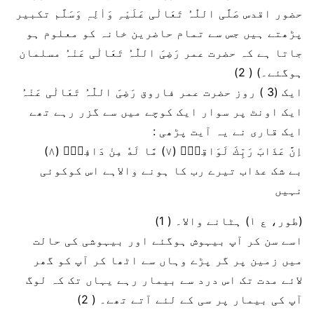
حضور اقدس صَلَّی اللّٰہُ تَعَالٰی عَلَیْہِ وَاٰلِہٖ وَسَلَّم تکبیر
پڑھتے ہیں جس سے تمام حاضرین خانہ کو معلوم ہو
جاتا ہے کہ حضرت عمر رَضِیَ اللّٰہُ تَعَالٰی عَنْہُ مسلمان
ہوگئے۔) ( 2)
ایک (3 ) روز حضرت عمر فاروق رَضِیَ اللّٰہُ تَعَالٰی عَنْہُ
ایک اونٹ پر سوار ایک کوچے میں سے گزر رہے تھے
ایک قاری نے یہ آیت پڑھی :
اِنَّ عَذَابَ رَبِّكَ لَوَاقِعٌۙ (۷) مَّا لَهٗ مِنْ دَافِعٍۙ (۸)
بے شک عذاب تیرے رب کا ہونے والاہے اس کوکوئی
نہیں
(طور، ع ۱) ہٹانے والا۔ ( 1)
اسے سن کر آپ بیہوش ہوگئے اور بیہوشی کی حالت
میں زمین پر گر پڑے وہاں سے اٹھا کر آپ کو گھر
لائے مدت تک اس درد سے بیمار رہے یہاں تک کہ لوگ
آپ کی بیمار پر سی کے لئے آتے تھے۔ ( 2)