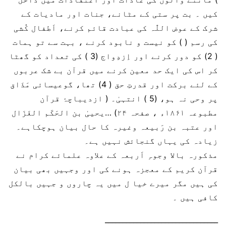
کیں ۔ بت پر ستی کے مٹانے، جنات اور مادیات کے
شرک کے عوض اللّٰہ کی عبادت قائم کرنے، اَطفال کُشی
کی رسم ( ) کو نیست و نابود کرنے ، بہت سے تو ہمات
( 2) کو دور کرنے اور اِزدِواج (3 ) کی تعداد کو گھٹا
کر اس کی ایک حد معین کرنے میں قرآن بے شک عربوں
کے لئے برکت اور قدرتِ حق ( 4) تھا، گوعیسائی مَذَاق
پر وحی نہ ہو، (5 ) انتہیٰ۔ ( ازدیباچۂ قرآن
مطبوعہ ۱۸۶۱ء ، صفحہ ۲۴) …یحییٰ بن الحَکَم الغَزَال
اور عتبہ بن رَبیعہ وغیرہ کا حال بیان ہوچکاہے۔
زیادہ کی یہاں گنجائش نہیں ہے۔
مذکورہ بالا وجوہِ اَربعہ کے علاوہ علمائے کرام نے
قرآن کریم کے معجزہ ہونے کی اور وجہیں بھی بیان
کی ہیں مگر میرے خیا ل میں یہ چاروں و جہیں بالکل
کافی ہیں ۔
________________________________