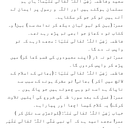
سعید وفاطمہ رَضِیَ اللّٰہُ تَعَالٰی عَنْہُما: ہاں ہم
مسلمان ہوگئے ہیں اور اللّٰہ و رسول پر ایمان لے
آئے ہیں تو کر جو کر سکتاہے۔
عمر: (بہن کو لہو لہان دیکھ کر ندامت سے ) بہن! وہ
کتاب تو د کھاؤ جو ابھی تم پڑھ رہے تھے۔
فاطمہ رَضِیَ اللّٰہُ تَعَالٰی عَنْہَا : مجھے ڈرہے کہ تو
واپس نہ دے گا۔
عمر: تو نہ ڈر (اپنے معبودوں کی قسم کھا کر) میں
پڑھ کر واپس کردوں گا۔
فاطمہ رَضِیَ اللّٰہُ تَعَالٰی عَنْہَا : (بھائی کے اسلام کے
لالچ میں آکر ) بھائی! تو مشرک ہونے کے سبب سے
ناپاک ہے اسے تو وہی چھوتے ہیں جو پاک ہوں ۔
عمر: ( غسل کے بعد سورۂ طہ کی شروع کی آیتیں تلاوت
کرکے) یہ کلام کیسا اچھا اور پیاراہے۔
خباب رَضِیَ اللّٰہُ تَعَالٰی عَنْہُ: (کوٹھڑی سے نکل کر )
عمر! مجھے امید ہے کہ آپ نبی صَلَّی اللّٰہُ تَعَالٰی عَلَیْہِ