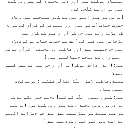
مسلمان ہوگئے ہیں اور دین محمد ی کے پیروبن گئے
ہیں تو ان سے سُلَجھ لے۔
(یہ سن کر عمر اپنی بہن کے گھر پہنچتے ہیں وہاں
حضرت خباب آپ کی بہن اور بہنوئی کو قرآن کی سورۂ
طہ پڑھا رہے ہیں جن کی آواز عمر کے کان میں
پڑجاتی ہے۔ عمر کی آہٹ سے حضرت خباب تو کوٹھڑی
میں جاچھپتے ہیں اور فاطمہ وہ صحیفہ ٔ قرآن لے کر
اپنی ران کے نیچے چھپالیتی ہیں )
عمر: (اندر داخل ہوکر) یہ آواز جو میں نے سنی کیسی
تھی؟
سعیدوفاطمہ رَضِیَ اللّٰہُ تَعَالٰی عَنْہُما : تونے کچھ
نہیں سنا۔
عمر: کیوں نہیں اللّٰہ کی قسم! مجھے خبر لگی ہے کہ
تم دونوں دین محمد ی کے پیر وبن گئے ہو۔ (یہ کہہ
کر عمر سعید کو پکڑلیتے ہیں بہن جو چھڑانے اٹھتی
ہے اسے بھی لہو لہان کردیتے ہیں )