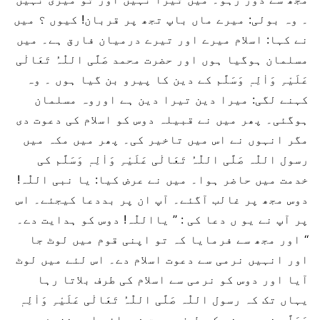
۔ وہ بولی: میرے ماں باپ تجھ پر قربان! کیوں ؟ میں
نے کہا: اسلام میرے اور تیرے درمیان فارق ہے۔ میں
مسلمان ہوگیا ہوں اور حضرت محمد صَلَّی اللّٰہُ تَعَالٰی
عَلَیْہِ وَاٰلِہٖ وَسَلَّم کے دین کا پیرو بن گیا ہوں ۔ وہ
کہنے لگی: میرا دین تیرا دین ہے اوروہ مسلمان
ہوگئی۔ پھر میں نے قبیلہ دوس کو اسلام کی دعوت دی
مگر انہوں نے اس میں تاخیر کی۔ پھر میں مکہ میں
رسول اللّٰہ صَلَّی اللّٰہُ تَعَالٰی عَلَیْہِ وَاٰلِہٖ وَسَلَّم کی
خدمت میں حاضر ہوا۔ میں نے عرض کیا: یا نبی اللّٰہ!
دوس مجھ پر غالب آگئے۔ آپ ان پر بددعا کیجئے۔ اس
پر آپ نے یو ں دعا کی : ’’ یااللّٰہ! دوس کو ہدایت دے۔
‘‘ اور مجھ سے فرمایا کہ تو اپنی قوم میں لوٹ جا
اور انہیں نرمی سے دعوت اسلام دے۔ اس لئے میں لوٹ
آیا اور دوس کو نرمی سے اسلام کی طرف بلاتا رہا
یہاں تک کہ رسول اللّٰہ صَلَّی اللّٰہُ تَعَالٰی عَلَیْہِ وَاٰلِہٖ
وَسَلَّم نے مدینے کی طرف ہجرت فرمائی اور غزوۂ بدر