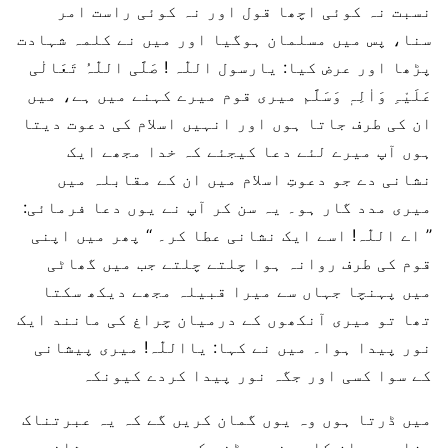
نسبت نہ کوئی اچھا قول اور نہ کوئی راست امر
سنا، پس میں مسلمان ہوگیا اور میں نے کلمہ شہادت
پڑھا اور عرض کیا: یارسول اللّٰہ ! صَلَّی اللّٰہُ تَعَالٰی
عَلَیْہِ وَاٰلِہٖ وَسَلَّم میری قوم میرے کہنے میں ہے، میں
ان کی طرف جاتا ہوں اور انہیں اسلام کی دعوت دیتا
ہوں آپ میرے لئے دعا کیجئے کہ خدا مجھے ایک
نشانی دے جو دعوتِ اسلام میں ان کے مقابلہ میں
میری مدد گار ہو۔ یہ سن کر آپ نے یوں دعا فرمائی:
’’ اے اللّٰہ! اسے ایک نشانی عطا کر۔ ‘‘ پھر میں اپنی
قوم کی طرف روانہ ہوا چلتے چلتے جب میں گھاٹی
میں پہنچا جہاں سے میرا قبیلہ مجھے دیکھ سکتا
تھا تو میری آنکھوں کے درمیان چراغ کی مانند ایک
نور پیدا ہوا۔ میں نے کہا: یااللّٰہ! میری پیشانی
کے سوا کسی اور جگہ نور پیدا کردے کیونکہ
میں ڈرتا ہوں وہ یوں گمان کریں گے کہ یہ عبرتناک
سزاہے جوان کا دین چھوڑنے کے سبب میری پیشانی