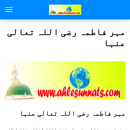
مہر فاطمہ رضی اللہ تعالی
عنہا
مہر فاطمہ رضی اللہ تعالی عنہا
حضرت سیدہ فاطمہ زہراء رَضِیَ اللہُ تَعَالٰی عَنْہُ ا کا