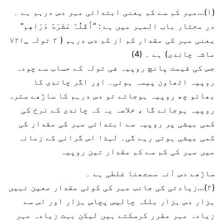
(۱)…مہر کم سے کم یعنی ابتدائی مہر دس درہم ہے ۔
در مختار باب المہر میں ہے : ’’أَقَلُّہُ عَشَرَۃُ دَرَاھِم‘‘
یعنی مہر کی مقدار کم از کم دس درہم ( ۲ تولہ _۷۲۱
ماشہ چاندی) ہے ۔ (4)
جس کی قیمت پانچ روپیہ فی تولہ کے حساب سے چودہ
روپیہ اٹھاون پیسہ ہوئی۔ اور اگر چاندی کا
بھائو چھ روپیہ ہوجائے تو دس درہم کا ساڑھے سترہ
روپیہ ہوجائے گا ، خلاصہ یہ کہ چاندی کے نرخ کی
کمی بیشی پر روپیہ سے ابتدائی مہر کی مقدار کی
کمی بیشی ہوتی رہے گی۔ لہذا اس گرانی کے زمانہ
میں مہر کی کم سے کم مقدار تین روپیہ
ساڑھے دس آنہ سمجھنا غلطی ہے ۔
(۲)…زیادتی کی جانب مہر کی کوئی مقدار معین نہیں
ہزار دس ہزار بلکہ چالیس پچاس ہزار اور اس سے
زیادہ مہر مقرر کرسکتے ہیں لیکن بہت زیادہ مہر