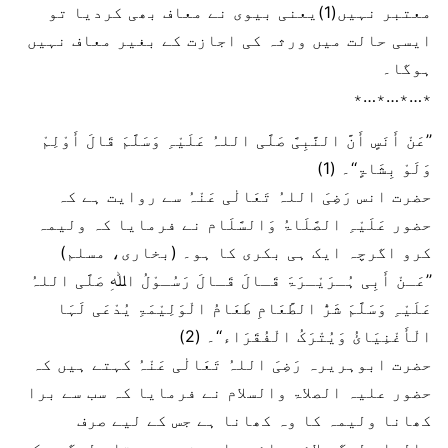
معتبر نہیں(1)یعنی بیوی نے معاف بھی کردیا تو
ایسی حالت میں ورثہ کی اجازت کے بغیر معاف نہیں
ہوگا۔
٭…٭…٭…٭
’’عَنْ أَنَسٍ أَنَّ النَّبِیَّ صَلَّی اللہُ عَلَیْہِ وَسَلَّمَ قَالَ أَوْلِمْ
وَلَوْ بِشَاۃٍ‘‘۔ (1)
حضرت انس رَضِیَ اللہُ تَعَالٰی عَنْہُ سے روایت ہے کہ
حضور عَلَیْہِ الصَّلَاۃُ وَالسَّلَام نے فرمایا کہ ولیمہ
کرو اگرچہ ایک ہی بکری کا ہو۔ (بخاری، مسلم)
’’عَـنْ أَبِی ہُـرَیْـرَۃَ قَـالَ قَـالَ رَسُـوْلُ اﷲِ صَلَّی اللہُ
عَلَیْہِ وَسَلَّمَ شَرُّ الطَّعَامِ طَعَامُ الْوَلِیْمَۃِ یُدْعَی لَہَا
الْأَغْنِیَائُ وَیُتْرَکُ الْفُقَرَاء‘‘۔ (2)
حضرت ابوہریرہ رَضِیَ اللہُ تَعَالٰی عَنْہُ کہتے ہیں کہ
حضور علیہ الصلاۃ والسلام نے فرمایا کہ سب سے برا
کھانا ولیمہ کا وہ کھانا ہے جس کے لیے صرف