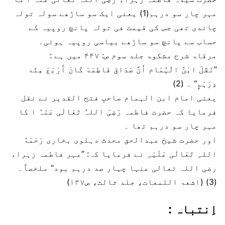
مہر چار سو درہم(1) یعنی ایک سو ساڑھے سولہ تولہ
چاندی تھی جس کی قیمت فی تولہ پانچ روپیہ کے
حساب سے پانچ سو ساڑھے بیاسی روپیہ ہوئی۔
مرقاۃ شرح مشکوۃ جلد سوم ص: ۴۴۷ میں ہے :
’’نَقَلَ ابْنُ الْہُمَام أَنَّ صَدَاقَ فَاطِمَۃَ کَانَ أَرْبَعَ مِئَۃ
دِرْہَمٍ‘‘ ۔ (2)
یعنی امام ابن الہمام صاحبِ فتح القدیر نے نقل
فرمایا کہ حضرت فاطمہ رَضِیَ اللہُ تَعَالٰی عَنْہُ ا کا
مہر چار سو درہم تھا ۔
اور حضرت شیخ عبدالحق محدث دہلوی بخاری رَحْمَۃُ
اللہِ تَعَالٰی عَلَیْہِ نے فرمایا کہ: ’’مہر فاطمہ زہراء
رضی اللہ تعالی عنہا چہار صد درہم بود‘‘ ملخصاً۔
(3) (اشعۃ اللمعات، جلد ثالث، ص۱۳۷)
اِنتباہ :