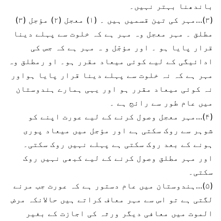
باندھنا بہتر نہیں۔
(۳)…مہر کی تین قسمیں ہیں ۔ (۱) معجل (۲) مؤجل (۳)
مطلق ۔ مہر معجل وہ مہر ہے کہ خلوت سے پہلے دینا
قرار پایا ہو ۔ اور مؤجّل و ہ مہر ہے کہ جس کی
ادائیگی کے لیے کوئی میعاد مقرر ہو۔ او رمطلق وہ
مہر ہے کہ نہ خلوت سے پہلے دینا قرار پایا ہواور
نہ کوئی میعاد مقرر ہو اور یہی ہمارے ہندوستان
میں عام طور سے رائج ہے ۔
(۴)…مہر معجل وصول کرنے کے لیے عورت اپنے کو
شوہر سے روک سکتی ہے اور مؤجل میں میعاد پوری
ہونے کے بعد روک سکتی ہے پہلے نہیں روک سکتی۔
اور مہر مطلق وصول کرنے کے لیے کبھی نہیں روک
سکتی۔
(۵)…ہندوستان میں عام دستور ہے کہ عورت جب مرنے
لگتی ہے تو اس سے مہر معاف کراتے ہیں حالانکہ مرض
الموت میں معافی دیگر ورثہ کی اجازت کے بغیر