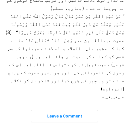
مالدار لوگ بلائے جائیں اور غریب محتاج لوگوں کو
نہ پوچھا جائے ۔ (بخاری، مسلم)
’’ عَنْ عَبْدِ اللَّہِ بْنِ عُمَرَ قَالَ قَالَ رَسُوْلُ اﷲِ صَلَّی اللہُ
عَلَیْہِ وَسَلَّمَ مَنْ دُعِیَ فَلَمْ یُجِبْ فَقَدْ عَصَی اللَّہَ وَرَسُولَہُ
وَمَنْ دَخَلَ عَلَی غَیْرِ دَعْوَۃٍ دَخَلَ سَارِقًا وَخَرَجَ مُغِیْرًا‘‘۔ (3)
حضرت عبداللہ بن عمر رَضِیَ اللہُ تَعَالٰی عَنْہُ ما نے
کہا کہ حضور علیہ الصلاۃ والسلام نے فرمایا کہ جس
شخص کو کھانے کی دعوت دی جائے اور وہ (بے وجہ
شرعی) دعوت قبول نہ کرے توا س نے اللہ اور اس کے
رسول کی نافرمانی کی۔ اور جو بغیر دعوت کے پہنچ
جائے تو وہ چور کی طرح گیا اور ڈاکو بن کر نکلا۔
(ابوداود)
٭…٭…٭…٭
Leave a Comment