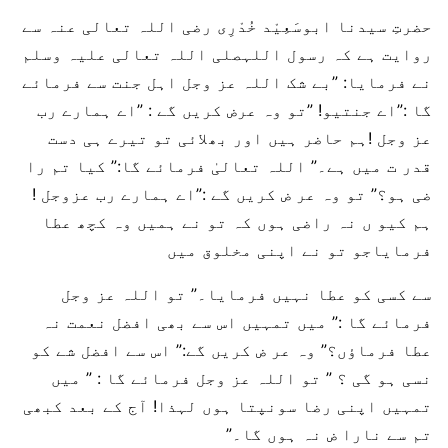
حضرتِ سیدنا ابوسَعِیْد خُدْرِی رضی اللہ تعالی عنہ سے
روایت ہے کہ رسول اللہصلی اللہ تعالی علیہ وسلم
نے فرمایا: ”بے شک اللہ عز وجل اہل جنت سے فرمائے
گا :”اے جنتیو! ”تو وہ عرض کریں گے : ”اے ہمارے رب
عز وجل !ہم حاضر ہیں اور بھلائی تو تیرے ہی دست
قدر ت میں ہے۔” اللہ تعالیٰ فرمائے گا:” کیا تم را
ضی ہو؟” تو وہ عر ض کریں گے :”اے ہمارے رب عزوجل !
ہم کیو ں نہ راضی ہوں کہ تو نے ہمیں وہ کچھ عطا
فرمایاجو تو نے اپنی مخلوق میں
سے کسی کو عطا نہیں فرمایا۔” تو اللہ عز وجل
فرمائے گا :” میں تمہیں اس سے بھی افضل نعمت نہ
عطا فرماؤں؟” وہ عر ض کریں گے:” اس سے افضل شے کو
نسی ہو گی ؟ ” تو اللہ عز وجل فرمائے گا : ” میں
تمہیں اپنی رضا سونپتا ہوں لہذا! آج کے بعد کبھی
تم سے نارا ض نہ ہوں گا۔”