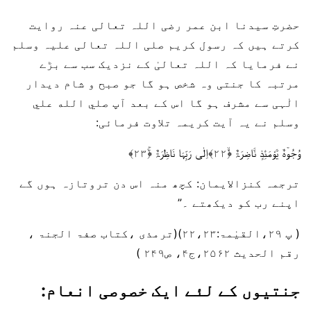
حضرتِ سیدنا ابن عمر رضی اللہ تعالی عنہ روایت
کرتے ہیں کہ رسول کریم صلی اللہ تعالی علیہ وسلم
نے فرمایا کہ اللہ تعالیٰ کے نزدیک سب سے بڑے
مرتبہ کا جنتی وہ شخص ہو گا جو صبح و شام دیدار
الٰہی سے مشرف ہو گا اس کے بعد آپ صلي الله علي
وسلم نے یہ آیت کریمہ تلاوت فرمائی:
وُجُوۡہٌ یَّوْمَئِذٍ نَّاضِرَۃٌ ﴿ۙ۲۲﴾اِلٰی رَبِّہَا نَاظِرَۃٌ ﴿ۚ۲۳﴾
ترجمہ کنزالایمان: کچھ منہ اس دن تروتازہ ہوں گے
اپنے رب کو دیکھتے ۔”
( پ ۲۹،القیٰمۃ:۲۲،۲۳)(ترمذی ،کتاب صفۃ الجنۃ ،
رقم الحدیث ۲۵۶۲،ج۴، ص۲۴۹ )
جنتیوں کے لئے ایک خصوصی انعام: