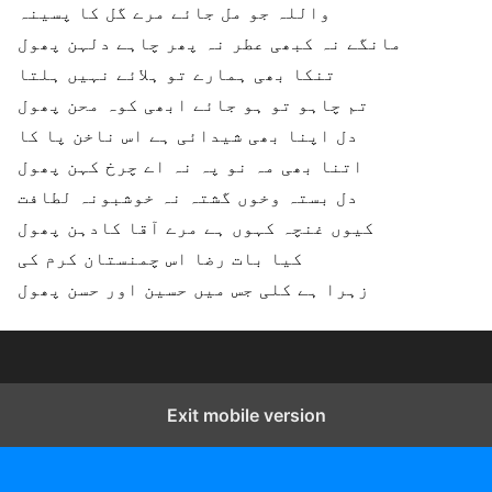
واللہ جو مل جائے مرے گل کا پسینہ
مانگے نہ کبھی عطر نہ پھر چاہے دلہن پھول
تنکا بھی ہمارے تو ہلائے نہیں ہلتا
تم چاہو تو ہو جائے ابھی کوہ محن پھول
دل اپنا بھی شیدائی ہے اس ناخن پا کا
اتنا بھی مہ نو پہ نہ اے چرخ کہن پھول
دل بستہ وخوں گشتہ نہ خوشبونہ لطافت
کیوں غنچہ کہوں ہے مرے آقا کادہن پھول
کیا بات رضا اس چمنستان کرم کی
زہرا ہے کلی جس میں حسین اور حسن پھول
Exit mobile version