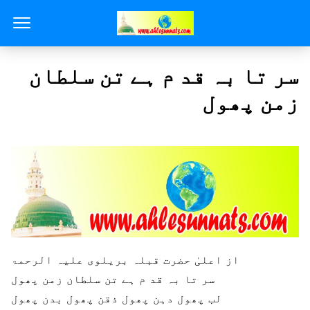
سر تا بہ قد م ہے تن سلطان
زمن پھول
از اعلیٰ حضرت قبلہ بریلوی علیہ الرحمۃ
سر تا بہ قد م ہے تن سلطان زمن پھول
لب پھول دہن پھول ذقن پھول بدن پھول