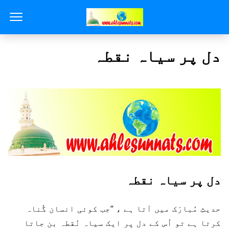
دل پر سیاہ نقطہ
دل پر سیاہ نقطہ
حدیثِ مُبارَک میں آتا ہے ، ”جب کوئی انسان گُناہ
کرتا ہے تو اُس کے دل پر ایک سیاہ نُقطہ بن جاتا