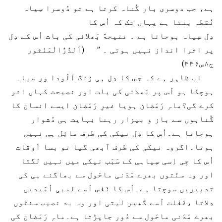
ہے، جب دوسری بار گُناہ کرتا ہے تو دُوسرا سِیاہ
نُقطہ بنتا ہے یہاں تک کہ اُس کا
دِل سِیاہ ہوجاتا ہے ۔ نتیجۃً بَھلائی کی بات اُس کے دِل
پر اثرا انداز نہیں ہوتی ۔ ” (اَلدُّرُّالْمَنْثور
ج۸ص۴۴۶)
اب ظاہِر ہے کہ جس کا دِل ہی زنگ آلُودا ور سیاہ
ہوچکا ہو اُس پر بَھلائی کی بات اور نصیحت کہاں اثر
کرے گی؟ماہِ رَمَضان ہویا غیرِ رَمَضان ایسے انسان کا
گُناہوں سے باز و بیزار رہنا نِہایت ہی دُشوار
ہوجاتا ہے۔اُس کا دِل نیکی کی طرف مائِل ہی نہیں
ہوتا۔اگروہ نیکی کی طرف آبھی گیا تو بسا اَوقات
اُس کا جِی اِسی سِیاہی کے سَبَب نیکی میں نہیں لگتا
اور وہ سنّتوں بھرے مَدَنی ماحَول سے بھاگنے ہی کی
تدبیریں سوچتا ہے۔اُس کا نَفْس اُسے لمبی اُمّیدیں
دِلاتا ،غَفْلت اُسے گھیر لیتی اور وہ بد نصیب سنتّوں
بھرے مَدَنی ماحَول سے دُور جاپڑتا ہے۔ماہِ رَمَضان کی