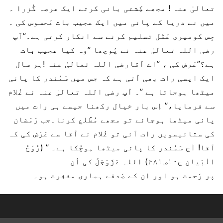
تعالیٰ عنہ ! مجھے کِشتی بانی کرتے ایک عرصہ گُزرا ۔
میں نے دریا کے پانی میں ایک عجیب بات مَحسوس کی ۔
جِس کومیری عَقْل تسلیم کرنے سے انکار کرتی ہے۔”آپ
رضی اللہ تعالیٰ عنہ نے پُوچھا ”وہ کیا عجیب بات
ہے؟”عَرض کی ، ”اے آقارضی اللہ تعالیٰ عنہ !ہر سال
ایک ایسی رات بھی آتی ہے کہ جس میں سَمُندر کا پانی
میٹھا ہوجاتا ہے ”۔ آپ رضی اللہ تعالیٰ عنہ نے غُلام
سے فرمایا،” اِس بار خیال رکھنا جیسے ہی رات میں
پانی میٹھا ہوجائے تو مجھے مُطَّلع کرنا۔جب رَمَضان
کی ستائیسویں رات آئی تو غُلام نے آقا سے عَرْض کی کہ
آقا! آج سَمُندر کا پانی میٹھا ہوچُکا ہے۔ ” (رُوْحُ
الْبَیان ج۱۰ص۴۸۱) اللہ عَزَّوَجَلَّ کی اُن
پر رَحمت ہو اور ان کے صَدقے ہماری مغفِرت ہو۔