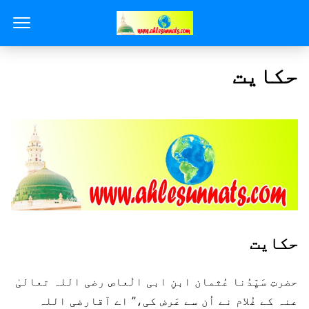
حکایت
حکایت
حضرتِ سَیِّدُنا عُثمان ابنِ ابی الْعاص رضی اللہ تعالیٰ
عنہ کے غُلام نے اُن سے عَرض کی،” اے آقارضی اللہ