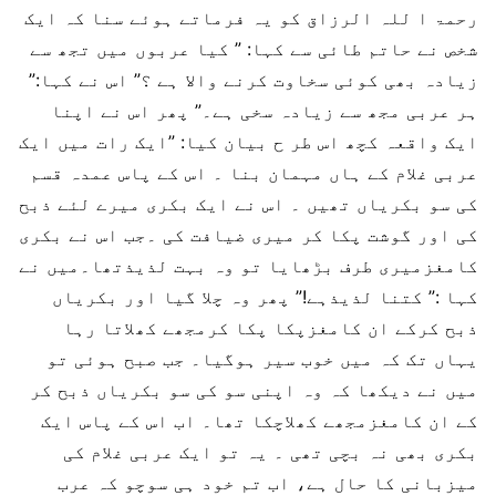
رحمۃ ا للہ الرزاق کو یہ فرماتے ہوئے سنا کہ ایک
شخص نے حاتم طائی سے کہا: ” کیا عربوں میں تجھ سے
زیادہ بھی کوئی سخاوت کرنے والا ہے ؟” اس نے کہا:”
ہر عربی مجھ سے زیادہ سخی ہے۔” پھر اس نے اپنا
ایک واقعہ کچھ اس طر ح بیان کیا: ”ایک رات میں ایک
عربی غلام کے ہاں مہمان بنا ۔ اس کے پاس عمدہ قسم
کی سو بکریاں تھیں ۔ اس نے ایک بکری میرے لئے ذبح
کی اور گوشت پکا کر میری ضیافت کی ۔جب اس نے بکری
کامغزمیری طرف بڑھایا تو وہ بہت لذیذتھا۔میں نے
کہا :” کتنا لذیذہے!” پھر وہ چلا گیا اور بکریاں
ذبح کرکے ان کامغزپکا پکا کرمجھے کھلاتا رہا
یہاں تک کہ میں خوب سیر ہوگیا۔ جب صبح ہوئی تو
میں نے دیکھا کہ وہ اپنی سو کی سو بکریاں ذبح کر
کے ان کامغزمجھے کھلاچکا تھا۔ اب اس کے پاس ایک
بکری بھی نہ بچی تھی ۔ یہ تو ایک عربی غلام کی
میزبانی کا حال ہے، اب تم خود ہی سوچو کہ عرب