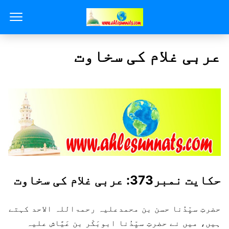
عربی غلام کی سخاوت
حکایت نمبر373: عربی غلام کی سخاوت
حضرتِ سیِّدُنا حسن بن محمدعلیہ رحمۃاللہ الاحد کہتے
ہیں، میں نے حضرتِ سیِّدُنا ابوبَکْر بن عَیَّاش علیہ