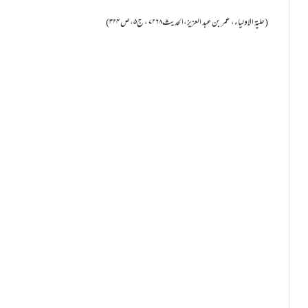
(حلیۃ الاولیاء، عمر بن عبد العزیز،الحدیث۷۲۶۸ ، ج۵،ص ۳۲۴)