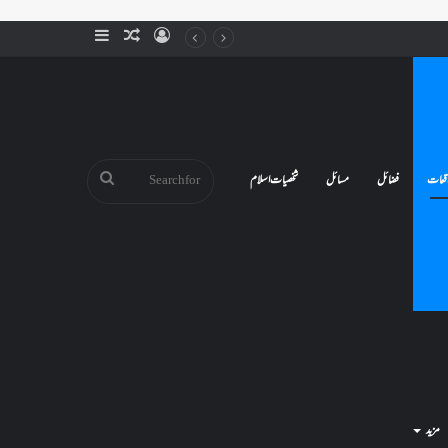
Sidebar
Random
Log
Article
In
Search
قعات
فضائل
مسائل
شخصیات اسلام
for
مزید