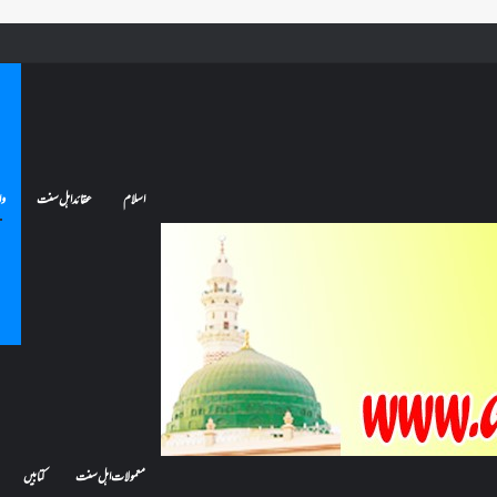
ے تو کیا اس کا اعتکاف ٹوٹ جائے گا؟فنائے مسجد کسے کہتے ہیں ، اور کیا معتکف فنائے مسجد میں جا سکتا ہے؟
اسلام
عقائد اہل سنت
وا
معمولات اہل سنت
کتابیں