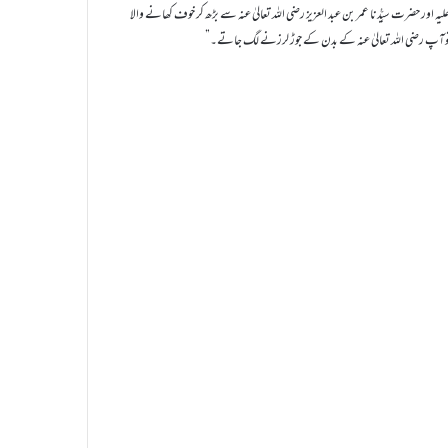
لیہ اور حضرت سیِّدُنا عمر بن عبد العزیز رضی اللہ تعالیٰ عنہ سے بڑھ کر خوف کھانے والا
تے توآپ رضی اللہ تعالیٰ عنہ کے بدن کے جوڑ لرزنے لگ جاتے۔”