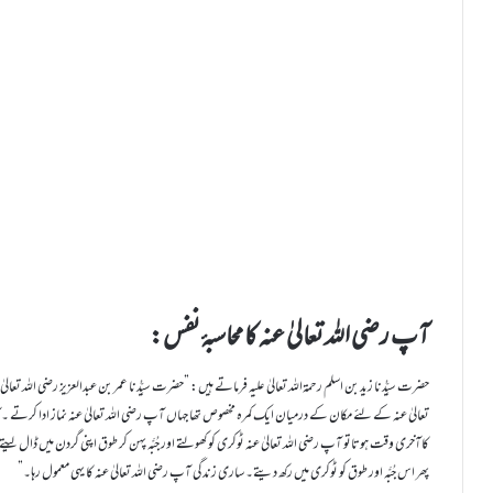
آپ رضی اللہ تعالیٰ عنہ کا محاسبۂ نفس:
حضرت سیِّدُنا زید بن اسلم رحمۃاللہ تعالیٰ علیہ فرماتے ہیں: ”حضرت سیِّدُنا عمر بن عبدالعزیز رضی اللہ 
تعالیٰ عنہ کے لئے مکان کے درمیان ایک کمرہ مخصوص تھا جہاں آپ رضی اللہ تعالیٰ عنہ نماز ادا کرتے 
کاآخری وقت ہوتاتو آپ رضی اللہ تعالیٰ عنہ ٹوکری کو کھولتے اور جُبَّہ پہن کر طوق اپنی گردن میں ڈال لیتے ا
پھر اس جُبَّہ اور طوق کو ٹوکری میں رکھ دیتے۔ ساری زندگی آپ رضی اللہ تعالیٰ عنہ کا یہی معمول رہا۔”