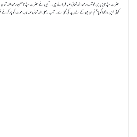
حضرت سیِّدُنایزید بن خوشب رحمۃاللہ تعالیٰ علیہ فرماتے ہیں: ”میں نے حضرت سیِّدُنا حَسَن رحمۃ اللہ تعالیٰ ع
کوئی نہیں دیکھا گویا جہنم ان ہی کے لئے پیدا کی گئی ہے۔ آپ رضی اللہ تعالیٰ عنہ جب موت کو یاد کر