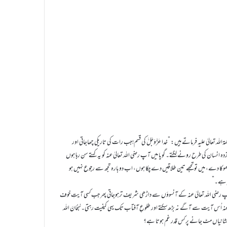
للہ تعالیٰ علیہ فرماتے ہیں: ”خدا عَزَّوَجَلَّ کی قسم!جب رات کی تاریکی چھاجاتی اور
سان کی طرح رونے لگتے۔ گویا میں آپ رضی اللہ تعالیٰ عنہ کو یہ کہتے سن رہا ہوں
ر کو دھوکا دے، میں تو تجھے تین طلاقیں دے چکا ہوں، اب دوبارہ تجھ سے رجوع نہیں ہو
طر ہے۔”
یتے۔ آپ رضی اللہ تعالیٰ عنہ کے آنسوؤں سے داڑھی شریف ترہوجاتی پھر جب کسی آیتِ خوف
 اُس آیت سے آگے نہ بڑھ سکتے اور طلوعِ آفتاب تک یہی کیفیت رہتی۔سُبْحَانَ اللہ
ن کی نشانیاں مٹ جانے پر کس قدر غم ہوتا ہے؟