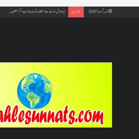
کیا بیہوش ہونے سے اعتکاف ٹوٹ جاتا ہے؟ اگر معتکف کو احتلام ہو جائ
جمعہ, اگست 7 2026
تازہ ترین