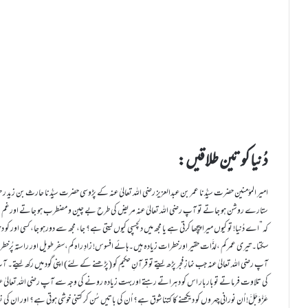
دُنیا کو تین طلاقیں:
امیر المؤمنین حضرت سیِّدُنا عمر بن عبدالعزیز رضی اللہ تعالیٰ عنہ کے پڑوسی حضرت سیِّدُنا حارث بن زید رحمۃا
ستارے روشن ہو جاتے تو آپ رضی اللہ تعالیٰ عنہ مریض کی طرح بے چین و مضطرب ہو جاتے اورغم زدہ ان
کہ”اے دُنیا! تو کیوں میرا پیچھا کرتی ہے یا مجھ میں دلچسپی کیوں لیتی ہے؟ جا، مجھ سے دورہو جا، کسی او
سکتا۔ تیری عمر کم ،لذَّات حقیر اورخطرات زیادہ ہیں۔ہائے افسوس! زادِ راہ کم،سفر طویل اور راستہ پُرخ
آپ رضی اللہ تعالیٰ عنہ جب نمازِ فجر پڑھ لیتے تو قرآنِ حکیم کو (پڑھنے کے لئے) اپنی گود میں رکھ ل
کی تلاوت فرماتے توباربار اس کو دہراتے رہتے اوربہت زیادہ رونے کی وجہ سے آپ رضی اللہ تعالیٰ عنہ
عَزَّوَجَلَّ! اُن نورانی چہر وں کو دیکھنے کا کتناشوق ہے؟ اُن کی باتیں سُن کر کتنی خوشی ہوتی ہے؟ اور ا