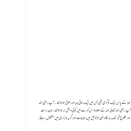
تعالیٰ عنہ کے پاس ایک ٹوکری تھی جس میں ایک اونی جبہ اور طوق ہوتا تھا ۔آپ رضی اللہ
۔آپ رضی اللہ تعالیٰ عنہ کے علاوہ اس کمرے میں کوئی داخل نہ ہوتاتھا۔ جب رات
ور طلوعِ فجر تک بارگاہِ الٰہی عَزَّوَجَلَّ میں مناجات اور گریہ وزاری میں مشغول رہتے۔