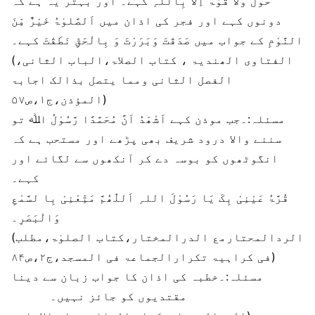
حَوْلَ وَلاَ قُوَّۃَ اِلاَّ بِاللہِ کہے۔ اور بہتر یہ ہے کہ
دونوں کہے اور فجر کی اذان میں اَلصَّلوٰۃُ خَیْرٌ مِّنَ
النَّوْمِ کے جواب میں صَدَقْتَ وَبَرَرْتَ وَ بِالْحَقِّ نَطَقْتَ کہے۔
(الفتاوی الھندیۃ ، کتاب الصلاۃ،الباب الثانی،
الفصل الثانی ومما یتصل بذالک اجابۃ
المؤذن،ج۱،ص۵۷)
مسئلہ:۔جب موذن کہے اَشْھَدُ اَنَّ مُحَمَّدًا رَّسُوْلُ اﷲ تو
سننے والا درود شریف بھی پڑھے اور مستحب ہے کہ
انگوٹھوں کو بوسہ دے کر آنکھوں سے لگائے اور
کہے۔
قُرَّۃُ عَیْنِیْ بِکَ یَا رَسُوْلَ اللہِ اَللّٰھُمَّ مَتِّعْنِیْ بِا لسَّمْعِ
وَالْبَصَرِ۔
(الردالمحتارمع الدرالمختار،کتاب الصلوٰۃ،مطلب
فی کراہیۃ تکرارالجماعۃ فی المسجد،ج۲،ص۸۴)
مسئلہ:۔خطبہ کی اذان کا جواب زبان سے دینا
مقتدیوں کو جائز نہیں۔