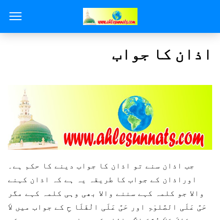
اذان کا جواب
جب اذان سنے تو اذان کا جواب دینے کا حکم ہے۔
اوراذان کے جواب کا طریقہ یہ ہے کہ اذان کہنے
والا جو کلمہ کہے سننے والا بھی وہی کلمہ کہے مگر
حَیَّ عَلَی الصَّلوٰۃِ اور حَیَّ عَلَی الْفَلَا حِ کے جواب میں لاَ