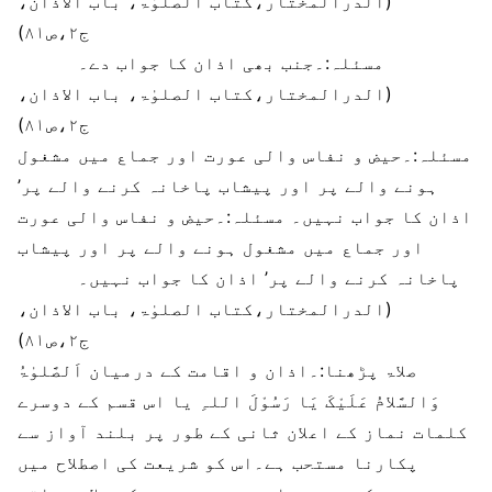
(الدرالمختار،کتاب الصلوٰۃ، باب الاذان،
ج۲،ص۸۱)
مسئلہ:۔جنب بھی اذان کا جواب دے۔
(الدرالمختار،کتاب الصلوٰۃ، باب الاذان،
ج۲،ص۸۱)
مسئلہ:۔حیض و نفاس والی عورت اور جماع میں مشغول
ہونے والے پر اور پیشاب پاخانہ کرنے والے پر’
اذان کا جواب نہیں۔ مسئلہ:۔حیض و نفاس والی عورت
اور جماع میں مشغول ہونے والے پر اور پیشاب
پاخانہ کرنے والے پر’ اذان کا جواب نہیں۔
(الدرالمختار،کتاب الصلوٰۃ، باب الاذان،
ج۲،ص۸۱)
صلاۃ پڑھنا:۔اذان و اقامت کے درمیان اَلصَّلوٰۃُ
وَالسَّلامُ عَلَیْکَ یَا رَسُوْلَ اللہِ یا اس قسم کے دوسرے
کلمات نماز کے اعلان ثانی کے طور پر بلند آواز سے
پکارنا مستحب ہے۔اس کو شریعت کی اصطلاح میں