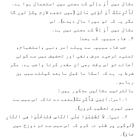
مثال میں أَوْ ،اِلٰی کے معنی میں استعمال ہوا ہے۔
لَأَلْزِمَنَّکَ أَوْ تُؤْتِی مَالِیْ (میں تجھے لازم پکڑ لوں گا
مگر یہ کہ تو میرا مال دیدے)۔ اس
مثال میں أَوْ اِلاَّ کے معنی میں ہے۔
۴۔ فاء سببیہ کے بعد:
جب فاء سببیہ سے پہلے امر ،نہی ،استفہام،
تمنی، ترجی، عرض ،نفی اور تحضیض میں سے کوئی
آجائے تو اس وقت بھی ان مقدر کرنا واجب ہے۔ مگر
شرط یہ ہے کہ اسکا ما قبل مابعد کیلئے سبب بن
رہاہو۔
بالترتیب مثالیں مذکور ہیں :
۱۔امر:۔اٰتِنِیْ فَأُکْرِمَکَ(مجھے دے تاکہ اس سبب سے
میں تیری تعظیم کروں)۔
۲۔ نہی:۔ لاَ تَظْلِمُوْا عَلَی النَّاسِ فَتَدْخُلُوْا فِی النَّارِ
(لوگوں پر ظلم نہ کرو کہ اس سبب سے تم دوزخ میں
جاؤ)۔