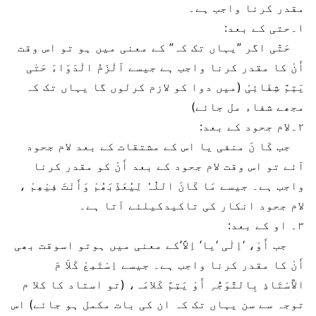
مقدر کرنا واجب ہے۔
۱۔حتی کے بعد:
حَتّٰی اگر ”یہاں تک کہ” کے معنی میں ہو تو اس وقت
أَنْ کا مقدر کرنا واجب ہے جیسے اَلْزَمُ الْدَوَاءَ حَتٰی
یَتِمَّ شِفَائِیْ (میں دوا کو لازم کرلوں گا یہاں تک کہ
مجھے شفاء مل جائے)
۲۔لام جحود کے بعد:
جب کَا نَ منفی یا اس کے مشتقات کے بعد لام جحود
آئے تو اس وقت لام جحود کے بعد أَنْ کو مقدر کرنا
واجب ہے۔ جیسے مَا کَانَ اللّٰہُ لِیُعَذِّبَھُمْ وَأَنْتَ فِیْھِمْ ،
لام جحود انکار کی تاکیدکیلئے آتا ہے۔
۳۔ او کے بعد:
جب أَوْ، ‘اِلٰی ‘یا’ اِلاَّ’کے معنی میں ہوتو اسوقت بھی
أَنْ کا مقدر کرنا واجب ہے۔ جیسے اِسْتَمِعْ کَلاَ مَ
الأُسْتَاذِ بِالتَّوَجُّہِ أَوْ یَتِمَّ کَلامَہ، (تو استاد کا کلا م
توجہ سے سن یہاں تک کہ ان کی بات مکمل ہو جائے) اس