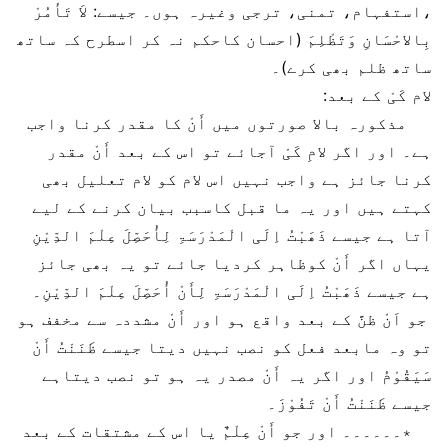
،استفہام، تمنی، ترجی وغیرہ ہوں۔ جیسے: لاَ تَأْمُرْ
بِالاحْسَانِ وَتَظْلِمَ (احسان کاحکم نہ کر اسطرح کہ ساتھ
ساتھ ظلم بھی کرے)۔
لام کَیْ کے بعد:
مذکورہ بالا صورتوں میں أَنْ کا مقدر کرنا واجب
ہے۔ اور اگر لامِ کَیْ آجائے تو اس کے بعد أَنْ مقدر
کرنا جائز ہے واجب نہیں اس لام کو لام تعلیل بھی
کہتے ہیں اور یہ ما قبل کاسبب بیان کرنے کے لیے
آتا ہے جیسے ذَھَبْتُ اِلَی الْمَدْرَسَۃِ لِأُحَصِّلَ عِلْمَ الدِّیْنِ
یہاں اگر أَنْ کوظاہر کردیا جائے تو یہ بھی جائز
ہے جیسے ذَھَبْتُ اِلَی الْمَدْرَسَۃِ لِأَنْ أُحَصِّلَ عِلْمَ الدِّیْنِ۔
جو اَنْ ظنَّ کے بعد واقع ہو اور أَنْ مشددہ سے مخفف ہو
تو وہ مابعد فعل کو نصب نہیں دیتا جیسے ظَنَنْتُ أَنْ
سَیَقُوْمُ اور اگر یہ أَنْ مصدر یہ ہو تو نصب دیتاہے
جیسے ظَنَنْتُ أَنْ تَفُوْزَ۔
٭۔۔۔۔۔۔ اور جو أَنْ عِلْمٌ یا اس کے مشتقات کے بعد