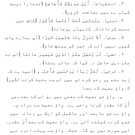
۳۔ استفہام:۔ أَیْنَ صَدِیْقُکَ فَأُصَافِحَ (تمھارا دوست
کہاں ہے میں مصافحہ کروں)۔
۴۔تمنی:۔ یٰلَیْتَنِیْ کُنْتُ أَجْتَھِدُ فَأَفُوْزَ (کاش میں
محنت کرتاتاکہ کامیاب ہوجاتا)۔
۵۔ عرض:۔ أَلاَ تَنْزِلُ بِنَا فَتُصِیْبَ خَیْرًا (آپ ہمارے پاس
کیوں نہیں آتے کہ خیر کو پہنچ جاؤ)۔
۶۔ نفی:۔ لَمْ یُحَصِّلْ عِلْمَ الدِّیْنِ فَیَصِیرَ عَالِمًا (اس نے
علم دین حاصل نہ کیا کہ عالم بنتا)۔
۷۔ ترجی:۔ لَعَلَّ زَیْدًا یَرْحَمُنِیْ فَأُحِبَّہ، (امید ہے کہ
زید مجھ پر رحم کرے تو میں اس سے محبت کرنے لگوں)
۵۔واؤ معیت کے بعد:
وہ واؤ جو معیت کے معنی میں ہو اس کے بعدبھی
أَنْ کا مقدر کرنا واجب ہے۔ واؤ معیت سے مراد وہ
واؤ ہے جو مابعد اور ماقبل کو ایک ہی زمانہ میں
جمع کرنے کیلئے آتی ہے۔ واؤ معیت کے بعدأَنْ مقدرہ
اسی صورت میں ہو گا۔ جبکہ واؤ سے پہلے امر، نہی