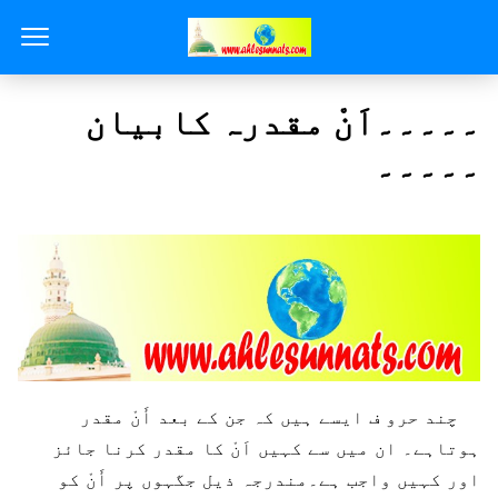
۔۔۔۔۔اَنْ مقدرہ کابیان
۔۔۔۔۔
چند حرو ف ایسے ہیں کہ جن کے بعد أَنْ مقدر
ہوتاہے۔ ان میں سے کہیں اَنْ کا مقدر کرنا جائز
اور کہیں واجب ہے۔مندرجہ ذیل جگہوں پر أَنْ کو