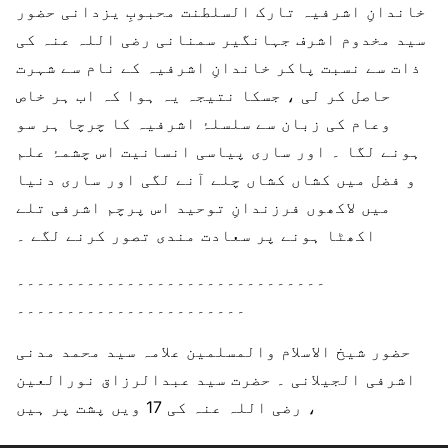
خاندانِ اشرفیہ تارک السلطنت محبوبِ یزدانی حضور
سید مخدوم اشرف جہانگیر سمنانی رضی اللہ عنہ کی
ذات سے نسبت پاکر خاندانِ اشرفیہ کے نام سے شہرت
حاصل کر لی ، جسکا نتیجہ یہ ہوا کہ اب ہر خاص
وعام کی زبان سے سلسلۂ اشرفیہ کا چرچا ہر سو
ہونے لگا ۔ اور ساری پیاسی انسانیت اس چشمۂ علم
و فضل میں کشاں کشاں چلے آنے لگی اور ساری دنیا
میں لاکھوں فرزندانِ توحید اس پرچم اشرفی تلے
اکھٹا ہونے پر سعادت مندی تصور کرنے لگے ۔
۔۔۔۔۔۔۔۔۔۔۔۔۔۔۔​۔۔۔۔۔۔۔۔۔۔۔۔۔۔۔۔​
۔۔۔۔۔۔۔۔۔۔۔۔۔۔۔۔​۔۔۔۔۔۔۔
حضور شیخ الاسلام والمسلمین علامہ سید محمد مدنی
اشرفی الجیلانی ۔ حضرت سید عبدالرزاق نورالعین
رضی اللہ عنہ کی 17 ویں پشت پر ہیں ،