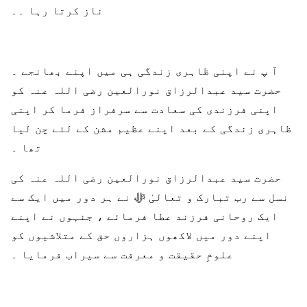
ناز کرتا رہا ۔۔
آ پ نے اپنی ظاہری زندگی ہی میں اپنے بھانجے ۔
حضرت سید عبدالرزاق نورالعین رضی اللہ عنہ کو
اپنی فرزندی کی سعادت سے سرفراز فرما کر اپنی
ظاہری زندگی کے بعد اپنے عظیم مشن کے لئے چن لیا
تھا ۔
حضرت سید عبدالرزاق نورالعین رضی اللہ عنہ کی
نسل سے رب تبارک و تعالیٰ ﷻ نے ہر دور میں ایک سے
ایک روحانی فرزند عطا فرمائے ، جنہوں نے اپنے
اپنے دور میں لاکھوں ہزاروں حق کے متلاشیوں کو
علومِ حقیقت و معرفت سے سیراب فرمایا ۔