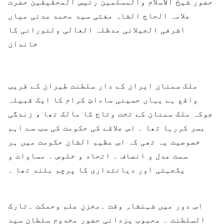
حضور شیخ الاسلام والمسلمین رئیس المحقیقین حضرت
علامہ الحاج الشاہ مفتی سید محمد مدنی میاں
اشرفی الجیلانی مدظلہ العالی ولنورانی کا
خاندان
ملک سمنان ایران کے دار سلطنت طیران کے قریب
واقع ہے یہاں حسینی ساداتِ کرام کا ایک قبیلہ
جوکہ ملک سمنان کے تخت وتاج کا مالک تھا ، زندگی
بسر کررہا تھا ۔ اس علاقے کی حکومت کی سب سے اہم
خصوصیت یہ تھی کہ اس عظیم الشان حکومت میں ہر
سمت عدل و انصاف ۔ اتحاد و خلوص ۔ مساوات و
یکجہتی اور دیانتداری کا پرچم بلند تھا ۔
اس دور میں شہنشاہِ وقت ۔مخزنِ علم وحمکت ۔تارک
السلطنت ۔ محبوبِ یزدانی حضور مخدوم سلطان سید