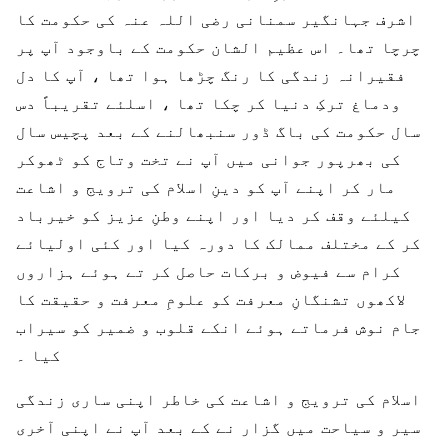
اشرف جہانگیر سمنانی رضی اللہ عنہ کی حکومت کا
چرچا تھا۔ اس عظیم الشان حکومت کے باوجود آپ پر
فقیرانہ زندگی کا رنگ چڑھا ہوا تھا ، آپ کا دل
ودماغ ترکِ دنیا کر چکا تھا ، اسلئے تقریباً دس
سال حکومت کی باگ ڈور سنبھالنے کے بعد پچیس سال
کی بھرپور جوانی میں آپ نے تخت وتاج کو ٹھوکر
مار کر اپنے آپ کو دینِ اسلام کی ترویج و اشاعت
کیلئے وقف کر دیا اور اپنے وطنِ عزیز کو خیرباد
کر کے مختلف ممالک کا دورہ کیا اور کئی اولیائے
کرام سے فیوض و برکات حاصل کر تے ہوئے ہزاروں
لاکھوں تشنگانِ معرفت کو علومِ معرفت و حقیقت کا
جام نوش فرماتے ہوئے انکے قلوب و ضمیر کو سیراب
کیا ۔
اسلام کی ترویج و اشاعت کی خاطر اپنی ساری زندگی
سیر و سیاحت میں گزار نے کے بعد آپ نے اپنی آخری