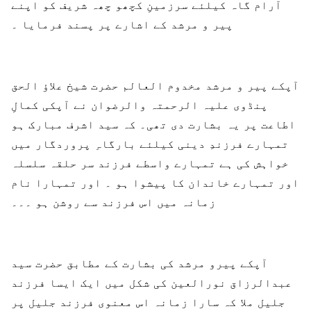
آرام گاہ کیلئے سرزمینِ کچھو چھہ شریف کو اپنے
پیر و مرشد کے اشارے پر پسند فرمایا ۔
آپکے پیر و مرشد مخدوم العالم حضرت شیخ علاؤ الحق
پنڈوی علیہ الرحمتہ والرضوان نے آپکی کمالِ
اطاعت پر یہ بشارت دی تھی۔ کہ سید اشرف مبارک ہو
تمہارے فرزندِ دینی کیلئے بارگاہِ پروردگار میں
خواہش کی ہے تمہارے واسطے فرزند سر حلقہ سلسلہ
اور تمہارے خاندان کا پیشوا ہو ۔ اور تمہارا نام
زمانہ میں اس فرزند سے روشن ہو ۔۔۔
آپکے پیرو مرشد کی بشارت کے مطابق حضرت سید
عبدالرزاق نورالعین کی شکل میں ایک ایسا فرزند
جلیل ملا کہ سارا زمانہ اس معنوی فرزند جلیل پر