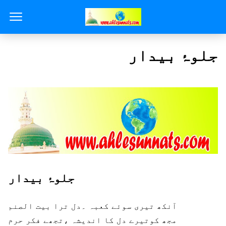
جلوۂ بیدار
جلوۂ بیدار
آنکھ تیری سوئے کعبہ ۔دل ترا بیت الصنم
مجھ کوتیرے دل کا اندیشہ ،تجھے فکر حرم