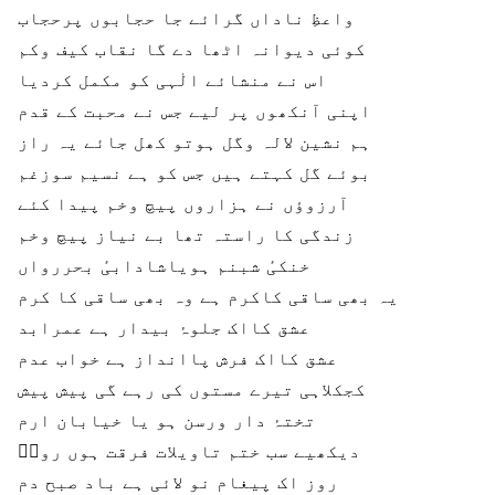
واعظِ ناداں گرائے جا حجابوں پرحجاب
کوئی دیوانہ اٹھا دے گا نقاب کیف وکم
اس نے منشائے الٰہی کو مکمل کردیا
اپنی آنکھوں پر لیے جس نے محبت کے قدم
ہم نشین لالہ وگل ہوتو کھل جائے یہ راز
بوئے گل کہتے ہیں جس کو ہے نسیم سوزغم
آرزوؤں نے ہزاروں پیچ وخم پیدا کئے
زندگی کا راستہ تھا بے نیاز پیچ وخم
خنکیٔ شبنم ہویاشادابیٔ بحررواں
یہ بھی ساقی کاکرم ہے وہ بھی ساقی کا کرم
عشق کااک جلوۂ بیدار ہے عمرابد
عشق کااک فرش پاانداز ہے خواب عدم
کجکلاہی تیرے مستوں کی رہے گی پیش پیش
تختۂ دار ورسن ہو یا خیابان ارم
دیکھیے سب ختم تاویلات فرقت ہوں روشؔ
روز اک پیغام نو لائی ہے باد صبح دم