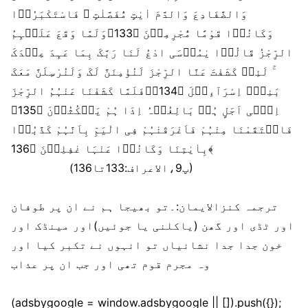
وَالضَّفَادِعَ وَالدَّمَ اٰیٰتٍ مُّفَصَّلٰتٍ ۟ فَاسْتَکْبَرُوۡا
وَکَانُوۡا قَوْمًا مُّجْرِمِیۡنَ ﴿133﴾وَلَمَّا وَقَعَ عَلَیۡہِمُ
الرِّجْزُ قَالُوۡا یٰمُوۡسَی ادْعُ لَنَا رَبَّکَ بِمَا عَہِدَ عِنۡدَکَ
ۚ لَئِنۡ کَشَفْتَ عَنَّا الرِّجْزَ لَنُؤْمِنَنَّ لَکَ وَلَنُرْسِلَنَّ مَعَکَ
بَنِیۡۤ اِسْرَآءِیۡلَ ﴿134﴾ۚفَلَمَّا کَشَفْنَا عَنْہُمُ الرِّجْزَ
اِلٰۤی اَجَلٍ ہُمۡ بَالِغُوۡہُ اِذَا ہُمْ یَنۡکُثُوۡنَ ﴿135﴾
فَانۡتَقَمْنَا مِنْہُمْ فَاَغْرَقْنٰہُمْ فِی الْیَمِّ بِاَنَّہُمْ کَذَّبُوۡا
بِاٰیٰتِنَا وَکَانُوۡا عَنْہَا غٰفِلِیۡنَ ﴿136﴾
(پ9،الاعراف:133تا136)
ترجمہ کنزالایمان:۔تو بھیجا ہم نے ان پر طوفان
اور ٹڈی اور گھن (یاکلنی یا جوئیں)اور مینڈک اور
خون جدا جدا نشانیاں تو انہوں نے تکبر کیا اور
وہ مجرم قوم تھی اور جب ان پر عذاب
(adsbygoogle = window.adsbygoogle || []).push({});