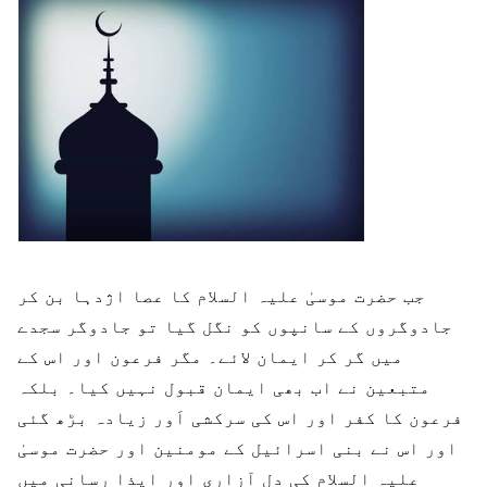
جب حضرت موسیٰ علیہ السلام کا عصا اژدہا بن کر
جادوگروں کے سانپوں کو نگل گیا تو جادوگر سجدے
میں گر کر ایمان لائے۔ مگر فرعون اور اس کے
متبعین نے اب بھی ایمان قبول نہیں کیا۔ بلکہ
فرعون کا کفر اور اس کی سرکشی اَور زیادہ بڑھ گئی
اور اس نے بنی اسرائیل کے مومنین اور حضرت موسیٰ
علیہ السلام کی دل آزاری اور ایذا رسانی میں