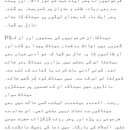
فرعونیوں نے پھر اپنے عہد کو توڑ ڈالا۔ اور پہلے
سے بھی زیادہ ظلم و عدوان پر کمربستہ ہو گئے۔
پھر ایک ماہ کے بعدان لوگوں پر مینڈک کا عذاب
نازل ہو گیا۔
(۴)مینڈک:۔ان فرعونیوں کی بستیوں اور ان کے
گھروں میں اچانک بے شمار مینڈک پیدا ہو گئے اور
ان ظالموں کا یہ حال ہو گیا کہ جو آدمی جہاں بھی
بیٹھتا اس کی مجلس میں ہزاروں مینڈک بھر جاتے
تھے۔ کوئی آدمی بات کرنے یا کھانے کے لئے منہ
کھولتا تو اس کے منہ میں مینڈک کود کر گھس جاتے۔
ہانڈیوں میں مینڈک، ان کے جسموں پر سینکڑوں
مینڈک سوار
رہتے۔ اٹھنے، بیٹھنے، لیٹنے کسی حالت میں بھی
مینڈکوں سے نجات نہیں ملتی تھی۔ اس عذاب سے
فرعونی رو پڑے اور پھر روتے گڑگڑاتے حضرت موسیٰ
علیہ السلام کی بارگاہ میں دعا کی بھیک مانگنے کے