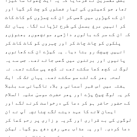
بعض مفسرین نے فرمایا کہ یہ ایک چھوٹا سا کیڑا
تھا، جو کھیتوں کی تیار فصلوں کو چٹ کر گیا اور
ان کے کپڑوں میں گھس کر ان کے چمڑوں کو کاٹ کاٹ
کر انہیں مرغ بسمل کی طرح تڑپانے لگا۔ یہاں تک
کہ ان کے سر کے بالوں، داڑھی، مونچھوں، بھنوؤں،
پلکوں کو چاٹ چاٹ کر اور چہروں کو کاٹ کاٹ کر
انہیں چیچک رو بنا دیا۔ یہ کیڑے ان کے کھانوں،
پانیوں اور برتنوں میں گھس جاتے تھے۔ جس سے یہ
لوگ نہ کچھ کھا سکتے تھے نہ کچھ پی سکتے تھے۔ نہ
لمحہ بھر کے لئے سو سکتے تھے۔ یہاں تک کہ ایک
ہفتہ میں اس قہر آسمانی و بلاء ناگہانی سے بلبلا
کر یہ لوگ چیخ پڑے اور پھر حضرت موسیٰ علیہ السلام
کے حضور حاضر ہو کر دعا کی درخواست کرنے لگے اور
ایمان لانے کا عہد دینے لگے چنانچہ آپ نے ان
لوگوں کی بے قراری اور گریہ و زاری پر رحم کھا کر
دعا کردی۔ اور یہ عذاب بھی رفع دفع ہو گیا۔ لیکن