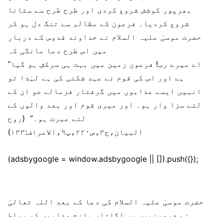
بھرپور کوشش شروع کردی اور طرح طرح سے ستانا
شروع کردیا۔ فرعون کے مظالم سے تنگ دل ہو کر
حضرت موسیٰ علیہ السلام نے خداوند قدوس کے دربار
میں اس طرح دعا مانگی کہ
”اے میرے رب! فرعون زمین میں بہت ہی سرکش ہو گیا
ہے اور اس کی قوم نے عہد شکنی کی ہے لہٰذا تو
انہیں ایسے عذابوں میں گرفتار فرمالے جو ان کے
لئے سزا وار ہو۔ اور میری قوم اور بعد والوں کے
لئے عبرت ہو۔” (روح
البیان،ج۳،ص۲۲۰،پ۹،الاعراف:۱۳۳)
(adsbygoogle = window.adsbygoogle || []).push({});
حضرت موسیٰ علیہ السلام کی دعا کے بعد اللہ تعالیٰ
نے فرعونیوں پر لگاتار پانچ عذابوں کو مسلط