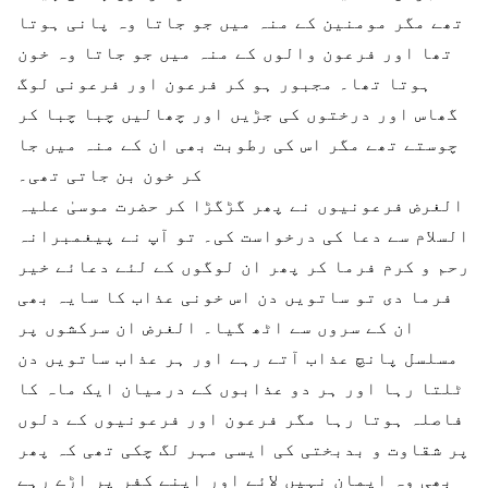
تھے مگر مومنین کے منہ میں جو جاتا وہ پانی ہوتا
تھا اور فرعون والوں کے منہ میں جو جاتا وہ خون
ہوتا تھا۔ مجبور ہو کر فرعون اور فرعونی لوگ
گھاس اور درختوں کی جڑیں اور چھالیں چبا چبا کر
چوستے تھے مگر اس کی رطوبت بھی ان کے منہ میں جا
کر خون بن جاتی تھی۔
الغرض فرعونیوں نے پھر گڑگڑا کر حضرت موسیٰ علیہ
السلام سے دعا کی درخواست کی۔ تو آپ نے پیغمبرانہ
رحم و کرم فرما کر پھر ان لوگوں کے لئے دعائے خیر
فرما دی تو ساتویں دن اس خونی عذاب کا سایہ بھی
ان کے سروں سے اٹھ گیا۔ الغرض ان سرکشوں پر
مسلسل پانچ عذاب آتے رہے اور ہر عذاب ساتویں دن
ٹلتا رہا اور ہر دو عذابوں کے درمیان ایک ماہ کا
فاصلہ ہوتا رہا مگر فرعون اور فرعونیوں کے دلوں
پر شقاوت و بدبختی کی ایسی مہر لگ چکی تھی کہ پھر
بھی وہ ایمان نہیں لائے اور اپنے کفر پر اڑے رہے