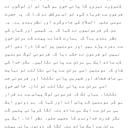
کنوؤں، نہروں کا پانی خون ہو گیا تو ان لوگوں نے
فرعون سے فریاد کی، تو اس سرکش نے کہا کہ یہ حضرت
موسیٰ علیہ السلام کی جادوگری اور نظربندی ہے۔ یہ
سن کر فرعونیوں نے کہا کہ یہ کیسی اور کہاں کی
نظر بندی ہے؟ کہ ہمارے کھانے پینے کے برتن خون
سے بھرے پڑے ہیں اور مومنین پر اس کا ذرا بھی اثر
نہیں تو فرعون نے حکم دیا کہ فرعونی لوگ مومنین
کے ساتھ ایک ہی برتن سے پانی نکالیں۔ مگر خدا کی
شان کہ مومنین اسی برتن سے پانی نکالتے تو نہایت
ہی صاف شفاف اور شیریں پانی نکلتا اور فرعونی جب
اسی برتن سے پانی نکالتے تو تازہ خالص خون
نکلتا۔ یہاں تک کہ فرعونی لوگ پیاس سے بے قرار
ہو کر مومنین کے پاس آئے اور کہا کہ ہم دونوں ایک
ہی برتن سے ایک ہی ساتھ منہ لگا کرپانی پئیں گے
مگر قدرت خداوندی کا عجیب جلوہ نظر آتا۔ ایک ہی
برتن سے ایک ساتھ منہ لگا کر دونوں پانی پیتے