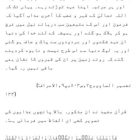
اور ہر مرتبہ اپنا عہد توڑتے رہے۔ یہاں تک کہ
اللہ تعالیٰ کے قہر و غضب کا آخری عذاب آگیا کہ
فرعون اور اس کے متبعین سب دریائے نیل میں غرق
ہو کر ہلاک ہو گئے اور ہمیشہ کے لئے خدا کی دنیا
ان عہد شکنوں اور مردودوں سے پاک و صاف ہو گئی
اور یہ لوگ دنیا سے اس طرح نیست و نابود کردیئے
گئے کہ روئے زمین پر ان کی قبروں کا نشان بھی
باقی نہیں رہ گیا۔
(تفسیر الصاوی،ج۲،ص۸۰۳،پ۹،الاعراف:
۱۳۳)
قرآن مجید نے ان مذکورہ بالا پانچوں عذابوں کی
تصویر کشی ان الفاظ میں فرمائی ہے:۔
فَاَرْسَلْنَا عَلَیۡہِمُ الطُّوۡفَانَ وَالْجَرَادَ وَالْقُمَّلَ