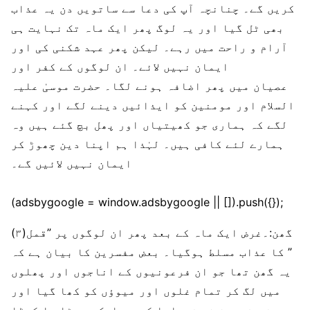
کریں گے۔ چنانچہ آپ کی دعا سے ساتویں دن یہ عذاب
بھی ٹل گیا اور یہ لوگ پھر ایک ماہ تک نہایت ہی
آرام و راحت میں رہے۔ لیکن پھر عہد شکنی کی اور
ایمان نہیں لائے۔ ان لوگوں کے کفر اور
عصیان میں پھر اضافہ ہونے لگا۔ حضرت موسیٰ علیہ
السلام اور مومنین کو ایذائیں دینے لگے اور کہنے
لگے کہ ہماری جو کھیتیاں اور پھل بچ گئے ہیں وہ
ہمارے لئے کافی ہیں۔ لہٰذا ہم اپنا دین چھوڑ کر
ایمان نہیں لائیں گے۔
(adsbygoogle = window.adsbygoogle || []).push({});
(۳)گھن:۔غرض ایک ماہ کے بعد پھر ان لوگوں پر ”قمل
” کا عذاب مسلط ہوگیا۔ بعض مفسرین کا بیان ہے کہ
یہ گھن تھا جو ان فرعونیوں کے اناجوں اور پھلوں
میں لگ کر تمام غلوں اور میوؤں کو کھا گیا اور