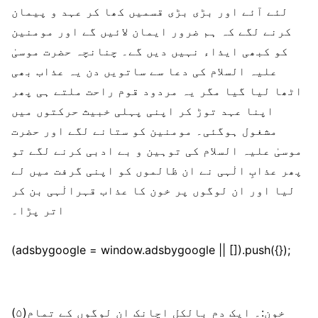
لئے آئے اور بڑی بڑی قسمیں کھا کر عہد و پیمان
کرنے لگے کہ ہم ضرور ایمان لائیں گے اور مومنین
کو کبھی ایذاء نہیں دیں گے۔ چنانچہ حضرت موسیٰ
علیہ السلام کی دعا سے ساتویں دن یہ عذاب بھی
اٹھا لیا گیا مگر یہ مردود قوم راحت ملتے ہی پھر
اپنا عہد توڑ کر اپنی پہلی خبیث حرکتوں میں
مشغول ہوگئی۔ مومنین کو ستانے لگے اور حضرت
موسیٰ علیہ السلام کی توہین و بے ادبی کرنے لگے تو
پھر عذابِ الٰہی نے ان ظالموں کو اپنی گرفت میں لے
لیا اور ان لوگوں پر خون کا عذاب قہرالٰہی بن کر
اتر پڑا۔
(adsbygoogle = window.adsbygoogle || []).push({});
(۵)خون:۔ ایک دم بالکل اچانک ان لوگوں کے تمام