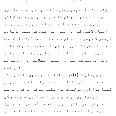
پڑتا کہتے اے موسیٰ ہمارے لئے اپنے رب سے دعا کرو
اس عہد کے سبب جو اس کا تمہارے پاس ہے بیشک اگر
تم ہم پرسے عذاب اٹھا دو گے تو ہم ضرور تم پر
ایمان لائیں گے اور بنی اسرائیل کو تمہارے ساتھ
کردیں گے پھر جب ہم ان سے عذاب اٹھا لیتے ایک مدت
کے لئے جس تک انہیں پہنچنا ہے جبھی وہ پھر جاتے
تو ہم نے ان سے بدلہ لیا تو انہیں دریا میں ڈبو
دیا اس لئے کہ ہماری آیتیں جھٹلاتے اور ان سے بے
خبر تھے
درس ہدایت:۔(۱)ان واقعات سے یہ سبق ملتا ہے کہ
عہد شکنی اور اللہ کے نبیوں کی تکذیب و توہین
کتنا بڑا اور ہولناک جرم عظیم ہے کہ اس کی وجہ سے
فرعونیوں پر بار بار عذابِ الٰہی قسم قسم کی
صورتوں میں اترا۔ یہاں تک کہ آخر میں وہ دریا
میں غرق کر کے دنیا سے فنا کردیئے گئے۔ لہٰذا ہر