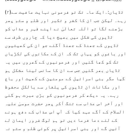
(۲)ٹڈیاں:۔ایک ماہ تک تو فرعونی نہایت عافیت سے
رہے۔ لیکن جب ان کا کفر و تکبر اور ظلم و ستم پھر
بڑھنے لگا تو اللہ تعالیٰ نے اپنے قہر و عذاب کو
ٹڈیوں کی شکل میں بھیج دیا کہ چاروں طرف سے
ٹڈیوں کے جھنڈ کے جھنڈ آگئے جو ان کی کھیتیوں
اور باغوں کو یہاں تک کہ ان کے مکانوں کی لکڑیاں
تک کو کھا گئیں اور فرعونیوں کے گھروں میں یہ
ٹڈیاں بھر گئیں جس سے ان کا سانس لینا مشکل ہو
گیا مگر بنی اسرائیل کے مومنین کے کھیت اور باغ
اور مکانات ان ٹڈیوں کی یلغار سے بالکل محفوظ
رہے۔ یہ دیکھ کر فرعونیوں کو بڑی عبرت ہو گئی
اور آخر اس عذاب سے تنگ آکر پھر حضرت موسیٰ علیہ
السلام کے آگے عہد کیا کہ آپ اس عذاب کے دفع ہونے
کے لئے دعا فرما دیں تو ہم لوگ ضرور ایمان لے
آئیں گے اور بنی اسرائیل پر کوئی ظلم و ستم نہ