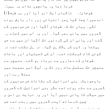
فرما دیا وہ پانچوں عذاب یہ ہیں:۔
(۱)طوفان:۔ ناگہاں ایک ابر آیا اور ہر طرف
اندھیرا چھا گیا پھر انتہائی زور دار بارش ہونے
لگی۔ یہاں تک کہ طوفان آگیا اور فرعونیوں کے
گھروں میں پانی بھر گیا۔ اور وہ اس میں کھڑے رہ
گئے اور پانی ان کی گردنوں تک آگیا ان میں سے جو
بیٹھا وہ ڈوب کر ہلاک ہو گیا۔ نہ ہل سکتے تھے نہ
کوئی کام کرسکتے تھے۔ ان کی کھیتیاں اور باغات
طوفان کے دھاروں سے برباد ہو گئے۔ سنیچر سے
سنیچر تک مسلسل سات روز تک وہ لوگ اسی مصیبت میں
مبتلا رہے اور
باوجودیکہ بنی اسرائیل کے مکانات فرعونیوں کے
گھروں سے ملے ہوئے تھے مگر بنی اسرائیل کے گھروں
میں سیلاب کا پانی نہیں آیا اور وہ نہایت ہی امن و
چین کے ساتھ اپنے گھروں میں رہتے تھے جب
فرعونیوں کو اس مصیبت کے برداشت کرنے کی تاب و