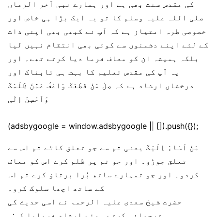
کی مقدس سنت بھی ہے اور ہمارے نبی آخر الزماں
صلی اللہ علیہ وسلم کا تو یہ ایک بڑا ہی خاص اور
خصوصی طرہ امتیاز ہے کہ آپ نے کبھی بھی اپنی ذات
کے لئے اپنے دشمنوں سے کوئی بھی انتقام نہیں لیا
بلکہ ہمیشہ ان کو معاف فرما دیا کرتے تھے۔ اور
یہ آپ کی مقدس تعلیم کا بہت ہی تابناک اور
درخشاں ارشاد ہے کہ صِلْ مَنْ قَطَعَکَ وَاعْفُ عَمَّنْ ظَلَمَکَ
وَاَحْسِنْ اِلٰی
(adsbygoogle = window.adsbygoogle || []).push({});
مَنْ اَسَاءَ اِلَیْکَ یعنی تم سے جو تعلق کاٹے تم اس سے
تعلق جوڑو۔ اور جو تم پر ظلم کرے اس کو معاف
کردو۔ اور جو تمہارے ساتھ بُرا برتاؤ کرے تم اس
کے ساتھ اچھا سلوک کرو۔
حضرت شیخ سعدی علیہ الرحمۃ نے اسی حدیث کی
ترجمانی کرتے ہوئے ارشاد فرمایا کہ:۔