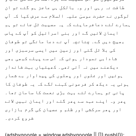
طاقت نہ رہی اور وہ بالکل ہی عاجز ہو گئے تو ان
لوگوں نے حضرت موسیٰ علیہ السلام سے عرض کیا کہ آپ
ہمارے لئے دعافرمایئے کہ یہ مصیبت ٹل جائے تو ہم
ایمان لائیں گے اور بنی اسرائیل کو آپ کے پاس
بھیج دیں گے۔ چنانچہ آپ نے دعا مانگی تو طوفان
کی بلا ٹل گئی اور زمین میں ایسی سرسبزی اور
شادابی نمودار ہوئی کہ اس سے پہلے کبھی بھی
دیکھنے میں نہ آئی تھی۔ کھیتیاں بہت شاندار
ہوئیں اور غلوں اور پھلوں کی پیداوار بے شمار
ہوئی یہ دیکھ کر فرعونی کہنے لگے کہ یہ طوفان کا
پانی تو ہمارے لئے بہت بڑی نعمت کا سامان تھا۔
پھر وہ اپنے عہد سے پھر گئے اور ایمان نہیں لائے
اور پھر سرکشی اور ظلم و عصیان کی گرم بازاری
شروع کردی۔
(adsbygoogle = window.adsbygoogle || []).push({});