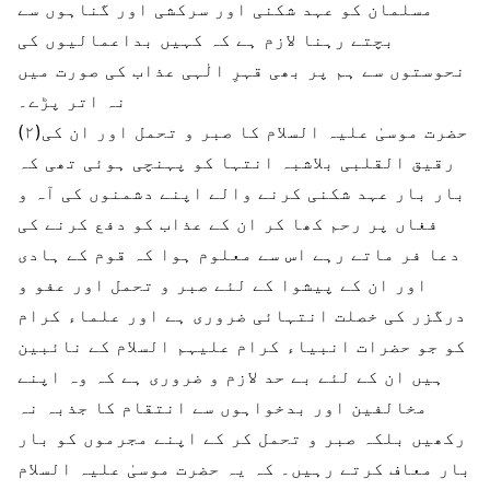
مسلمان کو عہد شکنی اور سرکشی اور گناہوں سے
بچتے رہنا لازم ہے کہ کہیں بداعمالیوں کی
نحوستوں سے ہم پر بھی قہرِ الٰہی عذاب کی صورت میں
نہ اتر پڑے۔
(۲)حضرت موسیٰ علیہ السلام کا صبر و تحمل اور ان کی
رقیق القلبی بلاشبہ انتہا کو پہنچی ہوئی تھی کہ
بار بار عہد شکنی کرنے والے اپنے دشمنوں کی آہ و
فغاں پر رحم کھا کر ان کے عذاب کو دفع کرنے کی
دعا فر ماتے رہے اس سے معلوم ہوا کہ قوم کے ہادی
اور ان کے پیشوا کے لئے صبر و تحمل اور عفو و
درگزر کی خصلت انتہائی ضروری ہے اور علماء کرام
کو جو حضرات انبیاء کرام علیہم السلام کے نائبین
ہیں ان کے لئے بے حد لازم و ضروری ہے کہ وہ اپنے
مخالفین اور بدخواہوں سے انتقام کا جذبہ نہ
رکھیں بلکہ صبر و تحمل کر کے اپنے مجرموں کو بار
بار معاف کرتے رہیں۔ کہ یہ حضرت موسیٰ علیہ السلام