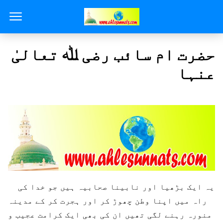
حضرت ام سائب رضی ﷲ تعالیٰ
عنہا
یہ ایک بڑھیا اور نابینا صحابیہ ہیں جو خدا کی
راہ میں اپنا وطن چھوڑ کر اور ہجرت کر کے مدینہ
منورہ رہنے لگی تھیں ان کی بھی ایک کرامت عجیب و