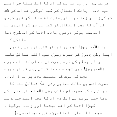
غریب ہے اور وہ یہ ہے کہ ان کا ایک بیٹا جو ابھی
بچہ تھا اچانک انتقال کر گیا لوگوں نے اس کی لاش
کو کپڑا او ڑھا دیا اورحضرت ام سائب کو خبر کردی
کہ آپ کا بچہ انتقال کر گیا یہ سن کو انہوں نے
آبدیدہ ہوکر دونوں ہاتھ اٹھا کر اس طرح دعا
مانگی کہ۔
،،یا اﷲعزوجل! تجھ پر ایمان لائی اور میں نے
اپنا وطن چھوڑ کر تیرے رسول صلي اللہ تعالیٰ علیہ
واٰلہٖ وسلّم کی طرف ہجرت کی ہے اس لئے اے میرے
اﷲعزوجل! میں تجھ سے دعا کرتی ہوں کہ تو میرے
بچے کی موت کی مصیبت مجھ پر نہ ڈال،،۔
حضرت انس بن مالک صحابی رضی اﷲ تعالیٰ عنہ کا
بیان ہے کہ حضرت ام سائب رضی اﷲ تعالیٰ عنہا کی
دعا ختم ہوتے ہی ایک دم ان کا بچہ اپنے چہرے سے
کپڑا اٹھا کر اٹھ بیٹھا اور زندہ ہوگیا ۔
(حجۃ اللہ علی العالمین، فی معجزات سید