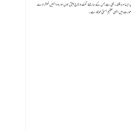
ی ایسا مردِ قلندر بھی ہے جس کے سامنے تخت وتاج پیش ہوں اور وہ انہیں ٹھکرا دے
کی صورت میں ایسی عظیم ہستی موجود ہے۔