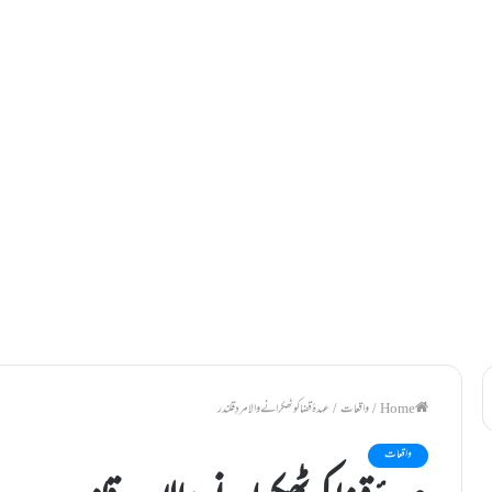
/
واقعات
/
عہدۂ قضا کو ٹھکرانے والا مردِ قلندر
واقعات