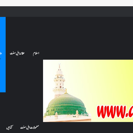
ے تو کیا اس کا اعتکاف ٹوٹ جائے گا؟فنائے مسجد کسے کہتے ہیں ، اور کیا معتکف فنائے مسجد میں جا سکتا ہے؟
اسلام
عقائد اہل سنت
وا
معمولات اہل سنت
کتابیں