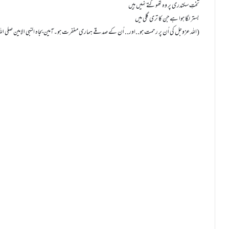
تختِ سکندری پر وہ تھوکتے نہیں ہیں
بستر لگا ہوا ہے جن کا تری گلی میں
(اللہ عزوجل کی اُن پر رحمت ہو..اور.. اُن کے صدقے ہماری مغفرت ہو۔آمین بجاہ النبی الامین صلی اللہ