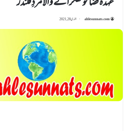
عہدۂ قضا کو ٹھکرانے والا مردِ قلندر
ahlesunnats.com
جنوری 28, 2021