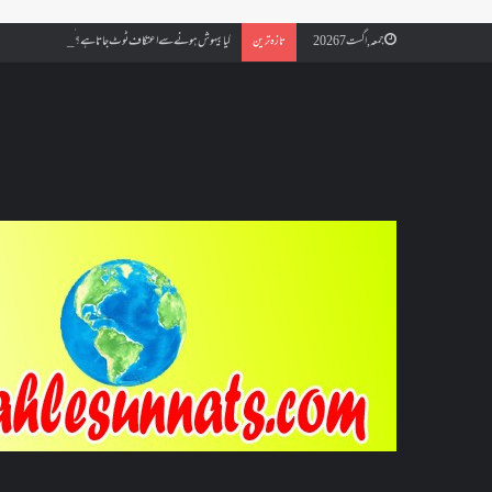
کیا بیہوش ہونے سے اعتکاف ٹوٹ جاتا ہے؟ اگر معتکف کو احتلام ہو جائ
جمعہ, اگست 7 2026
تازہ ترین