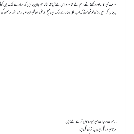
صرف خیر کا ارادہ رکھتے تھے، ہم نے محاصرہ اس لئے کیاتھا تاکہ ہم جان جائیں کہ ہمارے ملک میں کوئ
یہ جان کر ہمیں بڑی خوشی ہوئی کہ اب بھی ہمارے ملک میں شیخ ابو علی بن خَیْرَان علیہ رحمۃ اللہ الرحمن 
؎ موت وحیات میری دونوں ترے لئے ہیں
مرنا تیری گلی میں جِینا تری گلی میں