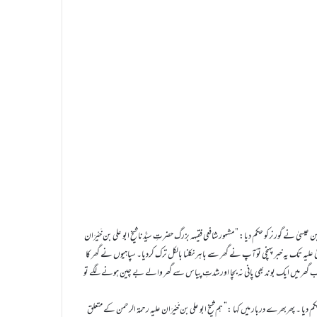
ی بن عیسیٰ نے گورنرکو حکم دیا: ” مشہور شافعی فقیہہ بزرگ حضرتِ سیِّدُنا شیخ ابو علی بن خَیْرَان
ٰ علیہ تک یہ خبر پہنچی توآپ نے گھر سے باہر نکلنا بالکل ترک کردیا۔ سپاہیوں نے گھر کا
ب گھر میں ایک بوند بھی پانی نہ بچا اور شدتِ پیاس سے گھر والے بے چین ہونے لگے تو
 دیا ۔ پھربھرے دربار میں کہا :” ہم شیخ ابو علی بن خَیْرَان علیہ رحمۃ الرحمن کے متعلق