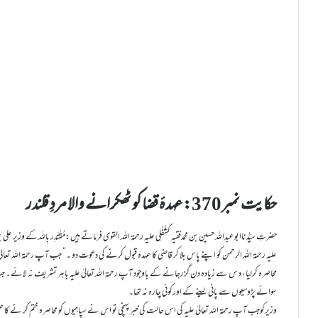
حکایت نمبر370: عہدۂ قضا کو ٹھکرانے والا مردِ قلندر
حضرتِ سیِّدُناابو عبداللہ حسین بن محمدفقیہ کَشْفُلِی علیہ رحمۃ اللہ القوی فرماتے ہیں:مُقْتَدِر بِاللہ کے وزیر عل
علیہ رحمۃ اللہ الرحمن کو اپنے پاس بلا کر قاضی کا عہدہ قبول کرنے کی دعوت دو ۔” جب آپ رحمۃ اللہ تعالی
محاصرہ کرلیا، د س سے زیادہ دن گزرجانے کے باوجود آپ رحمۃ اللہ تعالیٰ علیہ باہر تشریف نہ لائے۔ ج
سوائے پڑوسیوں سے پانی لینے کے اورکوئی چارہ نہ تھا۔
وزیرکوجب آپ رحمۃ اللہ تعالیٰ علیہ کی اس حالت کی خبر پہنچی تو اس نے سپاہیوں کو محاصرہ ختم کر نے کا حکم