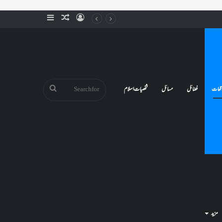
Sidebar
Random
Log
Article
In
Search
قعات
فضائل
مسائل
شخصیات اسلام
for
مزید