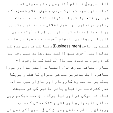
اللہ عَزَّوَجَلَّ کا نام آتا بھی ہے تو جھوٹی قسم
کھانے اور خود کو ایک مہذَّب و خُوش اخلاق شخصیّت کے
طور پر مُتعارف کروانے کیلئے تاکہ سامنے والا
ہماری دینداری اور خُوش اخلاقی سے متاثر ہوکر ہم
پر اندھا اعتماد کرلے اور ہم اس کو لُوٹنے میں
کامیاب ہوجائیں ۔انجامِ آخرت سے بے خوف نہ جانے
کتنے ہی تاجر(Business men)دنیا کے عارضی نفع کے
بدلے اپنی آخرت بیچ ڈالتے ہیں۔شاید یہی وجہ ہے
کہ دونوں ہاتھوں سے مال لُوٹنے کے باوجود آج
ہماری معاشی صورتِ حال انتہائی اَبتر ہے اور پورا
معاشرہ ایک بدترین معاشی بحران کا شکار ہوچکا
ہےظاہر ہے ہمارے کاروبار اور بازار میں جب اس
قدر کثرت سے برائیاں پائی جائیں گی تو معیشت
تباہ نہ ہوگی تو اور کیا ہوگا۔آج جسے دیکھو وہی
معاشی ناہمواری اور فقر و تنگ دستی کے سبب
پریشان ہے۔اس معاشی بحران کی زَد میں آکر کسی کی