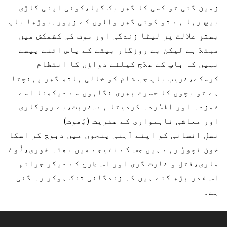
زمین گئی تو کسی کا گھر بک گیا،کوئی اپنی گاڑی
بیچ رہا ہے تو کوئی گھر والوں کے زیور۔بوڑھا باپ
بسترِ علالت پر لیٹا زندگی اور موت کی کشمکش میں
مبتلا ہے لیکن بے روزگار بیٹے کے پاس اتنے پیسے
نہیں کہ باپ کے علاج کیلئے دواؤں کا انتظام
کرسکے،غریب باپ جب شام کو خالی ہاتھ گھر پہنچتا
ہے تو بچوں کا حسرت بھری نگاہوں سے دیکھنا اسے
غمزدہ اور افْسُردہ کردیتا ہے۔غربت،بے روزگاری
اور معاشی ناہمواری کے عفریت (بُھوت)
نسلِ انسانی کو اپنے آہنی پنجوں میں دبوچ کر اسکا
خون نچوڑ رہے ہیں جس کے نتیجے میں بھتہ خوری،لُوٹ
ماری،قتل و غارت گری اور اس طرح کے دیگر جرائم
اس قدر بڑھ گئے ہیں کہ زندگانی تنگ ہوکر رہ گئی
ہے۔