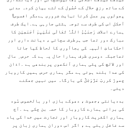
کے ساتھ رزقِ حلال کے حُصُول کے لئے بیان کردہ مدنی
پھولوں پر عمل کرنا نہایت ضروری ہےمگر افسوس!
آجکل اس کی طرف سے توجہ ہٹتی جارہی ہے۔ایک طرف
ہمارے اسلاف رَحِمَہُمُ اللّٰہُ تَعَالٰی عَلَیْہِمْ اَجْمَعِیْن کا
مبارک دور تھا جب ہرطرف سچائی ، دیانت داری اور
احکاماتِ الٰہیہ کی بجاآوری کا لحاظ کیا جاتا
تھاجبکہ دوسری طرف ہمارا حال یہ ہے کہ حرص ِ مال
اور لالچ کی پٹی ہماری آنکھوں پربندھی ہے ۔اذان
کی صدا بلند ہوتی ہے مگر ہماری حرص ہمیں کاروبار
چھوڑ کرربّ عَزَّوَجَلَّ کی بارگاہ میں نہیں جھکنے
دیتی۔
بددیانتی ،جھوٹ ، دھوکے بازی اور بالخصوص سُود
کی برائی ہمارے کاروبار کا حصہ بن چکی ہے ۔آج
ہماری اکثریت کاروبار اور تجارت میں خدا کی یاد
سے غافل رہتی ہے ، اگر اس دوران ہماری زبان پر