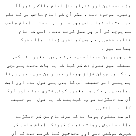
بڑے محدثین اور فقہاء مثل امام مالک و ثوریؒ
وغیرہ موجود تھے ، مگر اُن کو امام صاحب ہی کے علم
پر اعتماد تھا ۔ اس وجہ سے وہ ہر مسئلہ امام صاحب
سے پوچھ کر اُ س پر عمل کرتے تھے ، اسی کا نام
تقلید شخصی ہے ، جس کو آخری زمانہ والے شرک
بتاتے ہیں ۔
م ۔ جریر بن عبدالحمید کہتے ہیں : مغیرہ نے کسی
مسئلہ میں فتویٰ دے کر کہا کہ یہ بات مجھے پہونچی
ہے کہ وہ جوان خزاز جودار عمر و بن حریث میں رہتا
ہے یعنی ابو حنیفہ اُس کا بھی یہی قول ہے۔ اور ایک
روایت یہ ہے کہ جب مغیرہ کوئی فتویٰ دیتے اور لوگ
اُن سے جھگڑتے تو وہ کہدیتے کہ یہ قول ابو حنیفہ
کا ہے ۔ انتہی
اس سے معلوم ہوتا ہے کہ صرف نام سن کر جھگڑنے
والے خاموش ہوجاتے تھے ؛ کیونکہ امام صاحب کی
شہرت ہوگئی تھی اور محدثین کہا کرتے تھے کہ اُن