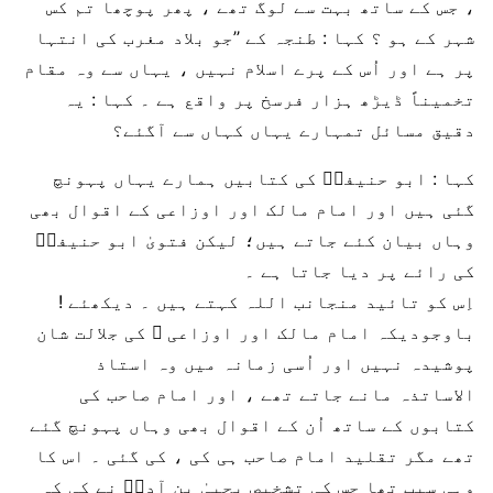
، جس کے ساتھ بہت سے لوگ تھے ، پھر پوچھا تم کس
شہر کے ہو ؟ کہا : طنجہ کے ’’جو بلاد مغرب کی انتہا
پر ہے اور اُس کے پرے اسلام نہیں ، یہاں سے وہ مقام
تخمیناً ڈیڑھ ہزار فرسخ پر واقع ہے ۔ کہا : یہ
دقیق مسائل تمہارے یہاں کہاں سے آگئے؟
کہا : ابو حنیفہؒ کی کتابیں ہمارے یہاں پہونچ
گئی ہیں اور امام مالک اور اوزاعی کے اقوال بھی
وہاں بیان کئے جاتے ہیں؛ لیکن فتویٰ ابو حنیفہؒ
کی رائے پر دیا جاتا ہے ۔
اِس کو تائید منجانب اللہ کہتے ہیں ۔ دیکھئے !
باوجودیکہ امام مالک اور اوزاعی ؒ کی جلالت شان
پوشیدہ نہیں اور اُسی زمانہ میں وہ استاذ
الاساتذہ مانے جاتے تھے ، اور امام صاحب کی
کتابوں کے ساتھ اُن کے اقوال بھی وہاں پہونچ گئے
تھے مگر تقلید امام صاحب ہی کی ، کی گئی ۔ اس کا
وہی سبب تھا جس کی تشخیص یحییٰ بن آدمؒ نے کی کہ