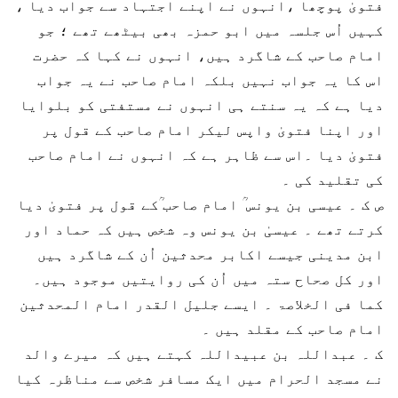
فتویٰ پوچھا ،انہوں نے اپنے اجتہاد سے جواب دیا ،
کہیں اُس جلسہ میں ابو حمزہ بھی بیٹھے تھے ؛ جو
امام صاحب کے شاگرد ہیں، انہوں نے کہا کہ حضرت
اس کا یہ جواب نہیں بلکہ امام صاحب نے یہ جواب
دیا ہے کہ یہ سنتے ہی انہوں نے مستفتی کو بلوایا
اور اپنا فتویٰ واپس لیکر امام صاحب کے قول پر
فتویٰ دیا ۔اس سے ظاہر ہے کہ انہوں نے امام صاحب
کی تقلید کی ۔
ص ک ۔ عیسی بن یونس ؒ امام صاحب ؒکے قول پر فتویٰ دیا
کرتے تھے ۔ عیسیٰ بن یونس وہ شخص ہیں کہ حماد اور
ابن مدینی جیسے اکابر محدثین اُن کے شاگرد ہیں
اور کل صحاح ستہ میں اُن کی روایتیں موجود ہیں۔
کما فی الخلاصۃ ۔ ایسے جلیل القدر امام المحدثین
امام صاحب کے مقلد ہیں ۔
ک ۔ عبداللہ بن عبیداللہ کہتے ہیں کہ میرے والد
نے مسجد الحرام میں ایک مسافر شخص سے مناظرہ کیا