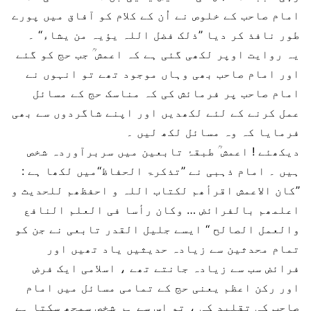
امام صاحب کے خلوص نے اُن کے کلام کو آفاق میں پورے
طور نافذ کر دیا ’’ذلک فضل اللہ یؤیہ من یشاء‘‘ ۔
یہ روایت اوپر لکھی گئی ہے کہ اعمش ؒ جب حج کو گئے
اور امام صاحب بھی وہاں موجود تھے تو انہوں نے
امام صاحب پر فرمائش کی کہ مناسک حج کے مسائل
عمل کرنے کے لئے لکھدیں اور اپنے شاگردوں سے بھی
فرمایا کہ وہ مسائل لکھ لیں ۔
دیکھئے ! اعمش ؒ طبقۂ تابعین میں سربرآوردہ شخص
ہیں ۔ امام ذہبی نے ’’تذکرۃ الحفاظ‘‘میں لکھا ہے :
’’کان الاعمش اقرأھم لکتاب اللہ و احفظھم للحدیث و
اعلمھم بالفرائض … وکان رأسا فی العلم النافع
والعمل الصالح ‘‘ ایسے جلیل القدر تابعی نے جن کو
تمام محدثین سے زیادہ حدیثیں یاد تھیں اور
فرائض سب سے زیادہ جانتے تھے ، اسلامی ایک فرض
اور رکن اعظم یعنی حج کے تمامی مسائل میں امام
صاحب کی تقلید کی ، تو اس سے ہر شخص سمجھ سکتا ہے