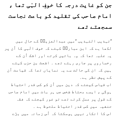
جن کو غایت درجہ کا خوفِ الہٰی تھا ،
امام صاحب کی تقلید کو باعث نجاست
سمجھتے تھے
’’تہذیب التہذیب ‘‘میں عبدالعزیزؒ کے حال میں
لکھا ہے کہ ابن مبارکؒ کہتے کہ خوف الٰہی کا اُن پر
یہ غلبہ تھا کہ وہ باتیں کرتے اور اشک اُن کے
رخساروں پر جاری رہتے تھے ۔ اشعث بن حزب کہتے
ہیں کہ ان کی حالت سے یہ نمایاں تھا کہ قیامت اُن
کے پیش نظر ہے۔
اب قیاس کیجئے کہ دین میں اُن کو کس قدر احتیاط
ہوگی ، ایسے محتاط شخص جب ہر بات میں امام صاحب
کے قول پر عمل کرتے تھے تو غور کیجئے کہ فقہ
حنفیہ میں کس قدر احتیاط ملحوظ ہے ۔
اس کا انکار نہیں ہوسکتا کہ اُس زمانہ میں بڑے