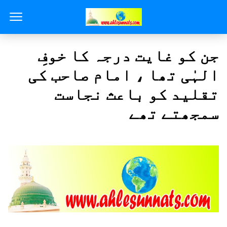
جن کو غایت درجہ کا خوفِ
الہٰی تھا ، امام صاحب کی
تقلید کو باعث نجاست
سمجھتے تھے