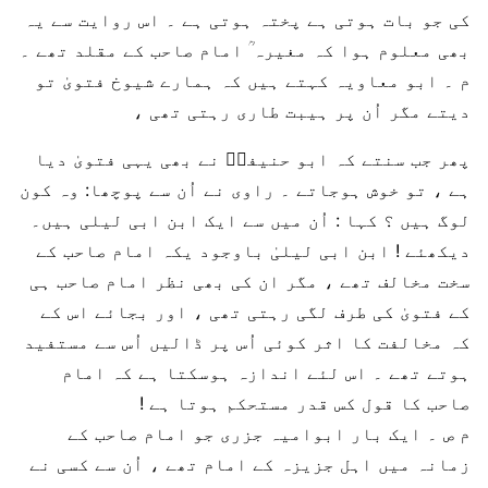
کی جو بات ہوتی ہے پختہ ہوتی ہے ۔ اس روایت سے یہ
بھی معلوم ہوا کہ مغیرہ ؒ امام صاحب کے مقلد تھے ۔
م ۔ ابو معاویہ کہتے ہیں کہ ہمارے شیوخ فتویٰ تو
دیتے مگر اُن پر ہیبت طاری رہتی تھی ،
پھر جب سنتے کہ ابو حنیفہؒ نے بھی یہی فتویٰ دیا
ہے ، تو خوش ہوجاتے ۔ راوی نے اُن سے پوچھا: وہ کون
لوگ ہیں ؟ کہا : اُن میں سے ایک ابن ابی لیلی ہیں۔
دیکھئے ! ابن ابی لیلیٰ باوجود یکہ امام صاحب کے
سخت مخالف تھے ، مگر ان کی بھی نظر امام صاحب ہی
کے فتویٰ کی طرف لگی رہتی تھی ، اور بجائے اس کے
کہ مخالفت کا اثر کوئی اُس پر ڈالیں اُس سے مستفید
ہوتے تھے ۔ اس لئے اندازہ ہوسکتا ہے کہ امام
صاحب کا قول کس قدر مستحکم ہوتا ہے !
م ص ۔ ایک بار ابوامیہ جزری جو امام صاحب کے
زمانہ میں اہل جزیزہ کے امام تھے ، اُن سے کسی نے