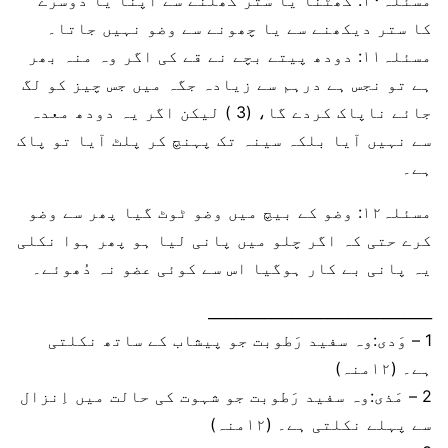
مسئلہ۱۰: گھٹنا یا ستر کھلنے سے اپنا یا دوسرے
کا ستر دیکھنے سے یا چھونے سے وضو نہیں جاتا۔
مسئلہ۱۱: دودھ پیتے بچے نے قے کی اگر وہ منہ بھر
ہے تو نجس ہے درہم سے زیادہ جگہ میں جس چیز کو لگ
جائے ناپاک کردے گا، (3 ) لیکن اگر یہ دودھ معدہ
سے نہیں آیا بلکہ سینہ تک پہنچ کر پلٹ آیا تو پاک
ہے۔
مسئلہ۱۲: وضو کے بیچ میں وضو ٹوٹ گیا پھر سے وضو
کرے حتی کہ اگر چلو میں پانی لیا ہو پھر ہوا نکلی
یہ پانی بے کار ہوگیا اس سے کوئی عضو نہ دُھوئے۔
________________________________
1 – وَدی:وہ سفید رَطوبت جو پیشاب کے ساتھ نکلتی
ہے۔ (۱۲منہ)
2 – مَذی:وہ سفید رَطوبت جو شہوت کی حالت میں اِنزال
سے پہلے نکلتی ہے۔ (۱۲منہ)