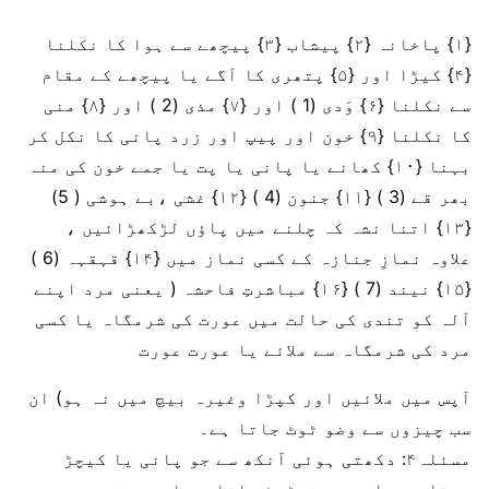
{۱} پاخانہ {۲} پیشاب {۳} پیچھے سے ہوا کا نکلنا
{۴} کیڑا اور {۵} پتھری کا آگے یا پیچھے کے مقام
سے نکلنا {۶} وَدی (1 ) اور {۷} مذی (2 ) اور {۸} منی
کا نکلنا {۹} خون اور پیپ اور زرد پانی کا نکل کر
بہنا {۱۰} کھانے یا پانی یا پت یا جمے خون کی منہ
بھر قے (3 ) {۱۱} جنون (4 ) {۱۲} غشی ،بے ہوشی ( 5)
{۱۳} اتنا نشہ کہ چلنے میں پاؤں لڑکھڑائیں ،
علاوہ نمازِ جنازہ کے کسی نماز میں {۱۴} قہقہہ (6 )
{۱۵} نیند (7 ) {۱۶} مباشرتِ فاحشہ ( یعنی مرد اپنے
آلہ کو تندی کی حالت میں عورت کی شرمگاہ یا کسی
مرد کی شرمگاہ سے ملائے یا عورت عورت
آپس میں ملائیں اور کپڑا وغیرہ بیچ میں نہ ہو) ان
سب چیزوں سے وضو ٹوٹ جاتا ہے۔
مسئلہ۴: دکھتی ہوئی آنکھ سے جو پانی یا کیچڑ