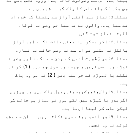
بہتا ہے، اس سے وضوٹوٹ جاتا ہے اوروہ نجس بھی ہے
جس جگہ لگ جائے اس کا پاک کرنا ضروری ہے۔
مسئلہ۵: نماز میں اتنی آواز سے ہنسنا کہ خود اس
نے سنا پاس والوں نے نہ سنا تو وضو نہ ٹوٹا،
البتہ نماز ٹوٹ گئی۔
مسئلہ۶: اگر مسکرایا یعنی دانت نکلے اور آواز
بالکل نہ نکلی تو اس سے نہ وضو جائے نہ نماز۔
مسئلہ۷: جو رَطوبت آدمی کے بدن سے نکلے اور وضو نہ
توڑے وہ نجس نہیں ، جیسے وہ خون جو بہہ ( 1) کر نہ
نکلے یا تھوڑی قے جو منہ بھر ( 2) نہ ہو وہ پاک
ہے۔
مسئلہ۸: رال،تھوک،پسینہ،میل پاک ہیں یہ چیزیں
اگربدن یا کپڑے میں لگی ہوں تو نماز ہو جائے گی
لیکن صاف کر لینا اچھا ہے۔
مسئلہ۹: جو آنسو رونے میں نکلتے ہیں نہ ان سے وضو
ٹوٹے نہ وہ نجس۔