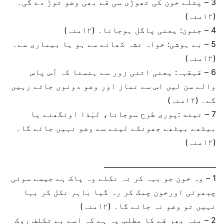
3 – پتلے خون کی تھوڑی سی قے بھی وضو توڑ دے گی۔
(۱۲منہ)
4 – جنون: یعنی پاگل ہوجانا۔ (۱۲منہ)
5 – بے ہوشی: خواہ نشہ کھانے سے ہو یا بیماری سے۔
(۱۲منہ)
6 – قہقہہ: یعنی اتنی زور سے ہنسنا کہ آس پاس
والے سن لیں اس سے نماز اور وضو دونوں جاتے رہیں
گے۔ (۱۲منہ)
7 – نیند :پوری طرح سوجانا، لہٰذا اونگھنے یا
بیٹھے بیٹھے جھونکے لینے سے وضو نہیں جائے گا۔
(۱۲منہ)
________________________________
1 – وہ خون جو بہہ کر نہ نکلے وہ پاک ہے جیسے سوئی
چبھوئی اورخون چمک کر رہ گیا باہر نکل کر بہا
نہیں تو وضو نہ جائے گا۔ (۱۲منہ)
2 – منہ بھر قے کا مطلب یہ ہے کہ اسے بے تکلف روک