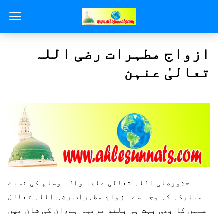
ازواج مطہرات رضی اللہ
تعالیٰ عنہن
حضورصلی اللہ تعالیٰ علیہ والہ وسلم کی نسبت
مبارکہ کی وجہ سے ازواج مطہرات رضی اللہ تعالیٰ
عنہن کا بھی بہت ہی بلند مرتبہ ہے،ان کی شان میں