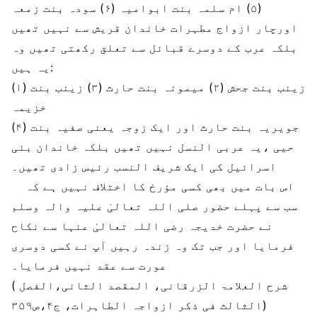
(۵) ام سلمہ بنت ابوامیہ (۶) سودہ بنت زمعہ
اورچار ازواج مطہرات خاندان قریش سے نہیں تھیں
بلکہ عرب کے دوسرے قبائل سے تعلق رکھتی تھیں وہ
یہ ہیں:
(۱) زینب بنت جحش (۲) میمونہ بنت حارث (۳) زینب بنت
خزیمہ
(۴) جویریہ بنت حارث اور ایک زوجہ یعنی صفیہ بنت
حیی ،یہ عربی النسل نہیں تھیں بلکہ خاندان بنی
اسرائیل کی ایک شریف النسب رئیس زادی تھیں۔
اس بات میں بھی کسی مؤرخ کا اختلاف نہیں ہے کہ
سب سے پہلے حضور صلی اللہ تعالیٰ علیہ والہ وسلم
نے حضرت خدیجہ رضی اللہ تعالیٰ عنہا سے نکاح
فرمایا اور جب تک وہ زندہ رہیں آپ نے کسی دوسری
عورت سے عقد نہیں فرمایا۔
( شرح العلامۃ الزرقانی، المقصد الثانی،الفصل
الثالث فی ذکر ازواجہ الطاہرات، ج۴،ص۳۵۹)