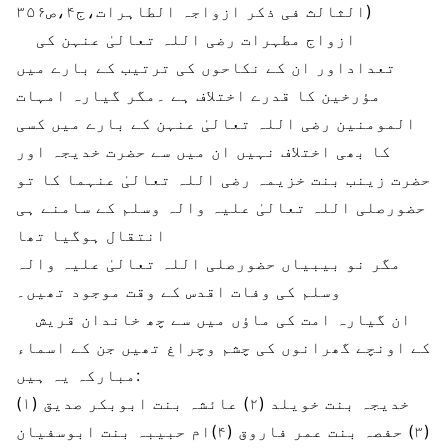
الثالث فی ذکر ازواجہ الطاہرات،ج۴،ص۳۵۶)
ازواج مطہرات رضی اللہ تعالیٰ عنہن کی
تعداداور ان کے نکاحوں کی ترتیب کے بارے میں
مؤرخین کا قدرے اختلاف ہے ۔مگر گیارہ امہات
المومنین رضی اللہ تعالیٰ عنہن کے بارے میں کسی
کا بھی اختلاف نہیں ان میں سے حضرت خدیجہ اور
حضرت زینب بنت خزیمہ رضی اللہ تعالیٰ عنہما کا تو
حضورصلی اللہ تعالیٰ علیہ والہ وسلم کے سامنے ہی
انتقال ہوگیا تھا
مگر نو بیبیاں حضورصلی اللہ تعالیٰ علیہ والہ
وسلم کی وفات اقدس کے وقت موجود تھیں۔
ان گیارہ امت کی ماؤں میں سے چھ خاندان قریش
کے اونچے گھرانوں کی چشم وچراغ تھیں جن کے اسماء
مبارکہ یہ ہیں:
(۱) خدیجہ بنت خویلد (۲) عائشہ بنت ابوبکر صدیق
(۳) حفصہ بنت عمر فاروق (۴)ام حبیبہ بنت ابوسفیان