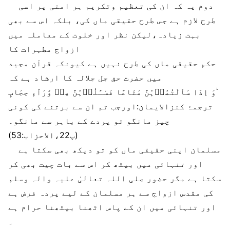
دوم یہ کہ ان کی تعظیم وتکریم ہر امتی پر اسی
طرح لازم ہے جس طرح حقیقی ماں کی، بلکہ اس سے بھی
بہت زیادہ،لیکن نظر اور خلوت کے معاملہ میں
ازواج مطہرات کا
حکم حقیقی ماں کی طرح نہیں ہے کیونکہ قرآن مجید
میں حضرت حق جل جلالہ کا ارشاد ہے کہ
وَ اِذَا سَاَلْتُمُوۡہُنَّ مَتَاعًا فَسْـَٔلُوۡہُنَّ مِنۡ وَّرَآءِ حِجَابٍ ؕ
ترجمۂ کنزالایمان:اورجب تم ان سے برتنے کی کوئی
چیز مانگو تو پردے کے باہر سے مانگو۔
(پ22،الاحزاب:53)
مسلمان اپنی حقیقی ماں کو تو دیکھ بھی سکتا ہے
اور تنہائی میں بیٹھ کر اس سے بات چیت بھی کر
سکتا ہے مگر حضور صلی اللہ تعالیٰ علیہ والہ وسلم
کی مقدس ازواج سے ہر مسلمان کے ليے پردہ فرض ہے
اور تنہائی میں ان کے پاس اٹھنا بیٹھنا حرام ہے
۔