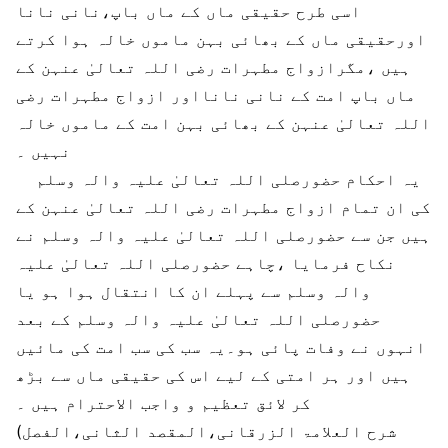
اسی طرح حقیقی ماں کے ماں باپ،نانی نانا
اورحقیقی ماں کے بھائی بہن ماموں خالہ ہوا کرتے
ہیں ،مگرازواج مطہرات رضی اللہ تعالیٰ عنہن کے
ماں باپ امت کے نانی نانااور ازواج مطہرات رضی
اللہ تعالیٰ عنہن کے بھائی بہن امت کے ماموں خالہ
نہیں ۔
یہ احکام حضورصلی اللہ تعالیٰ علیہ والہ وسلم
کی ان تمام ازواج مطہرات رضی اللہ تعالیٰ عنہن کے
ہيں جن سے حضورصلی اللہ تعالیٰ علیہ والہ وسلم نے
نکاح فرمایا ،چاہے حضورصلی اللہ تعالیٰ علیہ
والہ وسلم سے پہلے ان کا انتقال ہوا ہو یا
حضورصلی اللہ تعالیٰ علیہ والہ وسلم کے بعد
انہوں نے وفات پائی ہو۔یہ سب کی سب امت کی مائیں
ہیں اور ہر امتی کے ليے اس کی حقیقی ماں سے بڑھ
کر لائق تعظیم و واجب الاحترام ہیں ۔
(شرح العلامۃ الزرقانی،المقصد الثانی،الفصل