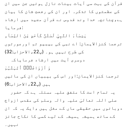
قرآن کی بہت سی آیات بینات نازل ہوئیں جن میں ان
کی عظمتوں کا تذکرہ اور ان کی رفعتِ شان کا بیان
ہے،چنانچہ خدا وند قدوس نے قرآن مجید میں ارشاد
فرمایا:
یٰنِسَآءَ النَّبِیِّ لَسْتُنَّ کَاَحَدٍ مِّنَ النِّسَآءِ
ترجمۂ کنزالایمان: اے نبی کی بیبیو تم اورعورتوں
کی طرح نہیں ہو۔ (پ22،الاحزاب:32)
دوسری آیت میں ارشاد فرمایاکہ
وَ اَزْوَاجُہٗۤ اُمَّہٰتُہُمْ
ترجمۂ کنزالایمان:اور اس کی بیبیاں ان کی مائیں
ہیں (پ22،الاحزاب:6)
یہ تمام امت کا متفق علیہ مسئلہ ہے کہ حضور
صلی اللہ تعالیٰ علیہ والہ وسلم کی مقدس ازواج
دوباتوں میں حقیقی ماں کے مثل ہیں ،ایک یہ کہ ان
کے ساتھ ہمیشہ ہمیشہ کے ليے کسی کا نکاح جائز
نہیں۔