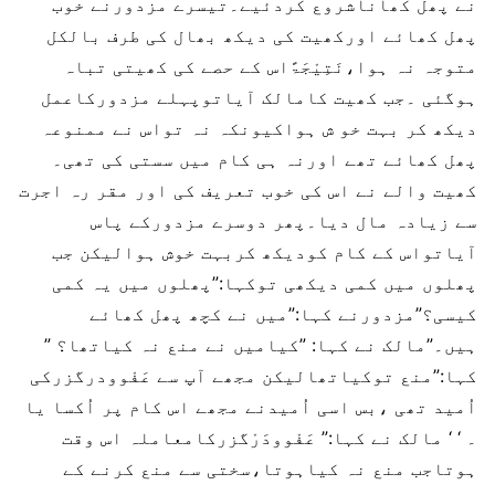
نے پھل کھاناشروع کردئیے۔تیسرے مزدورنے خوب
پھل کھائے اورکھیت کی دیکھ بھال کی طرف بالکل
متوجہ نہ ہوا،نَتِیْجَۃًاس کے حصے کی کھیتی تباہ
ہوگئی ۔جب کھیت کامالک آیاتوپہلے مزدورکاعمل
دیکھ کر بہت خو ش ہواکیونکہ نہ تواس نے ممنوعہ
پھل کھائے تھے اورنہ ہی کام میں سستی کی تھی۔
کھیت والے نے اس کی خوب تعریف کی اور مقر رہ اجرت
سے زیادہ مال دیا۔پھر دوسرے مزدورکے پاس
آیاتواس کے کام کودیکھ کربہت خوش ہوالیکن جب
پھلوں میں کمی دیکھی توکہا:”پھلوں میں یہ کمی
کیسی؟”مزدورنے کہا:”میں نے کچھ پھل کھائے
ہیں۔”مالک نے کہا: ”کیامیں نے منع نہ کیاتھا؟ ”
کہا:”منع توکیاتھالیکن مجھے آپ سے عَفْوودرگزرکی
اُمید تھی ،بس اسی اُمیدنے مجھے اس کام پر اُکسا یا
۔ ‘ ‘ مالک نے کہا:” عَفْوودَرْگزرکامعاملہ اس وقت
ہوتاجب منع نہ کیاہوتا،سختی سے منع کرنے کے