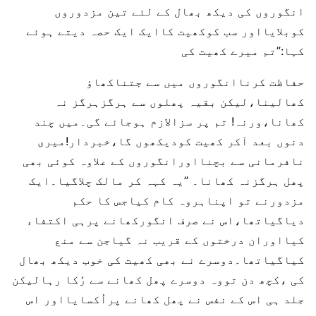
انگوروں کی دیکھ بھال کے لئے تین مزدوروں
کوبلایااور سب کوکھیت کاایک ایک حصہ دیتے ہوئے
کہا:”تم میرے کھیت کی
حفاظت کرناانگوروں میں سے جتناکھاؤ
کھالینا،لیکن بقیہ پھلوں سے ہرگزہرگز نہ
کھانا،ورنہ! تم پر سزالازم ہوجائے گی۔میں چند
دنوں بعد آکر کھیت کودیکھوں گا،خبردار!میری
نافرمانی سے بچنااورانگوروں کے علاوہ کوئی بھی
پھل ہرگزنہ کھانا۔ ”یہ کہہ کر مالک چلاگیا۔ایک
مزدورنے تو اپناہروہ کام کیاجس کا حکم
دیاگیاتھا،اس نے صرف انگورکھانے پرہی اکتفاء
کیااوران درختوں کے قریب نہ گیاجن سے منع
کیاگیاتھا۔دوسرے نے بھی کھیت کی خوب دیکھ بھال
کی ،کچھ دن تووہ دوسرے پھل کھانے سے رُکا رہالیکن
جلد ہی اس کے نفس نے پھل کھانے پراُکسایااور اس