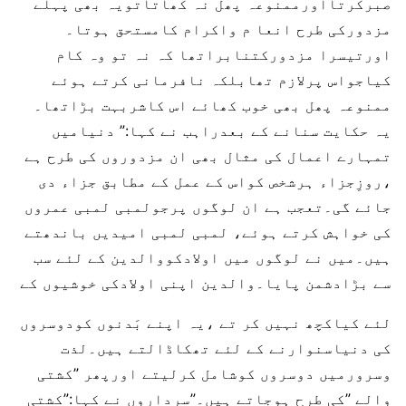
صبرکرتااورممنوعہ پھل نہ کھاتاتویہ بھی پہلے
مزدورکی طرح انعا م واکرام کامستحق ہوتا۔
اورتیسرا مزدورکتنابراتھا کہ نہ تو وہ کام
کیاجواس پرلازم تھابلکہ نافرمانی کرتے ہوئے
ممنوعہ پھل بھی خوب کھائے اس کاشربہت بڑاتھا۔
یہ حکایت سنانے کے بعدراہب نے کہا:” دنیامیں
تمہارے اعمال کی مثال بھی ان مزدوروں کی طرح ہے
،روزِجزاء ہرشخص کواس کے عمل کے مطابق جزاء دی
جائے گی۔تعجب ہے ان لوگوں پرجولمبی لمبی عمروں
کی خواہش کرتے ہوئے، لمبی لمبی امیدیں باندھتے
ہیں۔میں نے لوگوں میں اولادکووالدین کے لئے سب
سے بڑادشمن پایا۔والدین اپنی اولادکی خوشیوں کے
لئے کیاکچھ نہیں کر تے ،یہ اپنے بَدنوں کودوسروں
کی دنیاسنوارنے کے لئے تھکاڈالتے ہیں۔لذت
وسرورمیں دوسروں کوشامل کرلیتے اورپھر ”کشتی
والے ”کی طرح ہوجاتے ہیں۔”سرداروں نے کہا:”کشتی