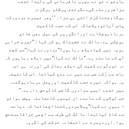
باوجو د تو نے میری نافرمانی کی ،لہٰذا تجھے
سزاضرورملے گی،مگرتجھ پرظلم ہرگزنہ
ہوگا،جتناجُرْم اتنی ہی سزا۔ ‘ ‘پھر تیسرے مزدورکے
پاس آیاتودیکھاکہ اس کے حصے کاکھیت
بربادہوچکاہے اورانگوروں کی بیل بھی ضائع
ہوچکی ہے۔مالک نے غضبناک ہو کر کہا : ”تیری خرابی
ہویہ میں کیادیکھ رہاہوں؟”مزدورنے کہا:”سب کچھ
آپ کے سامنے ہے۔”مالک نے کہا:”میں دیکھ رہاہوں کہ
نہ تو،تُونے کھیت کی دیکھ بھال کی اورنہ ہی اس
بات سے رُکے جس سے میں نے منع کیاتھا۔اس کانتیجہ
یہ ہواکہ تیرے حصے کاکھیت اورپھل بربادہوگئے۔
میں تجھے ایسی سزادوں گاجس کاتُوحق دارہے۔”
جب لوگوں کے سامنے ان تینوں کامعاملہ پیش ہواتو
ا نہوں نے کہا:”پہلامزدورکتنااچھاتھا کہ دیانت
سے کام لیالہٰذا ما لک کی طرف سے اچھی جزاکامستحق
ہوا۔اوردوسرے نے احمقانہ حرکت کی اگروہ