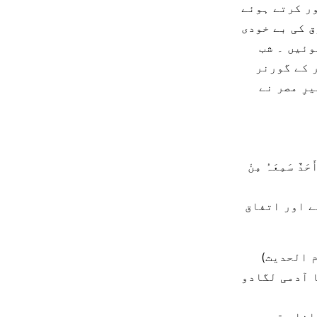
ور کرتے ہوئے
ق کی بے خودی
وئیں ۔ شب
 کے گورنر
رِ مصر نے
َحَدٌ سَمِعَہُ مِنْ
ی ہے اور اتفاق
ا آدمی لگادو
لنا مقصود