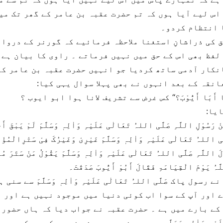
اس لیے آیا ہوں کہ تم حضرت عقبہ بن عامر کے گھر تک می
 انتظام کردو۔
 کی ذراشانِ استغنا ملاحظہ فرمائیے کہ گورنر کے درواز
لفظ بھی اس کے حق میں نہیں فرماتے ۔ راوی کا بیان ہے 
نکار آدمی ساتھ کردیا جو انہیں حضرت عقبہ بن عامر کے
انقہ کے بعد انہوں نے بھی پہلا سوال یہی کیا:
 یَا أَبَا أَیُّوْبَ؟‘‘ کس غرض سے تشریف لانا ہوا ابو ایوب ؟
یا:
نْ رَسُوْلِ اللَّہِ صَلَّی اللہُ تَعَالٰی عَلَیْہِ وَاٰلِہٖ وَسَلَّمَ لَمْ یَبْقَ أَحَ
َی اللہُ تَعَالٰی عَلَیْہِ وَاٰلِہٖ وَسَلَّمَ غَیْرِیْ وَغَیْرُکَ فِیْ سَتْرِالْمُؤْم
ْلَ اللَّہِ صَلَّی اللہُ تَعَالٰی عَلَیْہِ وَاٰلِہٖ وَسَلَّمَ یَقُوْلُ مَنْ سَتَرَ مُو
َہُ یَوْمَ الْقِیَامَۃِ فَقَالَ أَبُوْ أَیُّوبَ صَدَقْتَ۔
رسول پاک صَلَّی اللہُ تَعَالٰی عَلَیْہِ وَاٰلِہٖ وَسَلَّمَ سے سنی
ے اور آپ کے سوا اب کوئی دنیا میں موجود نہیں ہے اور 
کے بارے میں ہے ۔ حضرت عقبہ نے جواب دیا کہ ہاں حضور اک
عَلَیْہِ وَاٰلہٖ وَسَلَّم سے میں نے یہ حدیث سنی ہے کہ جو کسی 