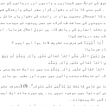
شوق کی ترنگ میں کہساروں ، وادیوں اور دریائوں کو عب
۔ کبر سنی کا عالم ، دشوار گزار سفر لیکن وارفتگی شو
 کا اضمحلال محسوس ہوا، نہ راستے کی دشواریاں حائل ہ
 مہینوں کی مسافت طے کرکے جب مصر پہنچے تو سیدھے مصر
 مخلد انصاری کی رہائش گاہ پر نزولِ اجلال فرمایا۔ امی
کے بعد دریافت کیا:
یَا أَبَا أَیُّوْبَ؟ کس غرض سے تشریف لانا ہوا ابو ایوب ؟
د فرمایا:
 مِنْ رَسُوْلِ اللَّہِ صَلَّی اللہُ تَعَالٰی عَلَیْہِ وَاٰلِہٖ وَسَلَّمَ لَمْ یَبْقَ أ
َی اللہُ تَعَالٰی عَلَیْہِ وَاٰلِہٖ وَسَلَّمَ
 اللہُ تَعَالٰی عَلَیْہِ وَاٰلِہٖ وَسَلَّمَ سے میں نے ایک حدیث سن
کہ اس حدیثکے سننے والوں میں میرے اور عقبہ بن عامر
نِ عَامِرٍ فَابْعَثْ مَنْ یَّدُلُّنِیْ عَلَی مَنْزِلِہِ‘‘۔ (1) (معرفۃ علوم الحدیث)
ی اس دنیا میں موجود نہیں ہے ۔ پس میرے ساتھ ایک ایس
 گھر تک پہنچادے ۔
ہے کہ تمہارے پاس میں اس لیے نہیں آیا ہوں کہ تم سے م