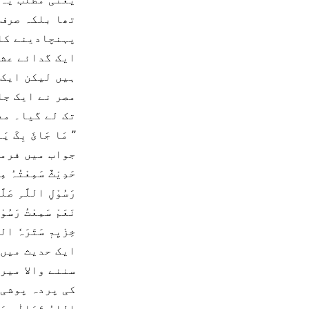
تھا بلکہ صرف 
پہنچادینے کا
ایک گدائے عشق
ہیں لیکن ایک 
مصر نے ایک جا
تک لے گیا۔ مع
’’ مَا جَائَ بِکَ
جواب میں فرما
حَدِیْثٌ سَمِعْتُہُ مِ
رَسُوْلِ اللَّہِ صَلّ
نَعَمْ سَمِعْتُ رَسُو
خِزْیِۃٖ سَتَرَہٗ اللّ
ایک حدیث میں نے 
سننے والا میر
کی پردہ پوشی 
اللہُ تَعَالٰی 