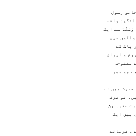
صحابی رسول
ت انگیز واقعہ
َسَلَّمَ سے ایک
والوں میں
ر پاک کے
وم و ایران
ے مفتوحہ
ے جو مصر
 حدیث میں نے
ں۔ تو صرف
رت عقبہ بن
 ہیں ایک
 ۔ فرماتے