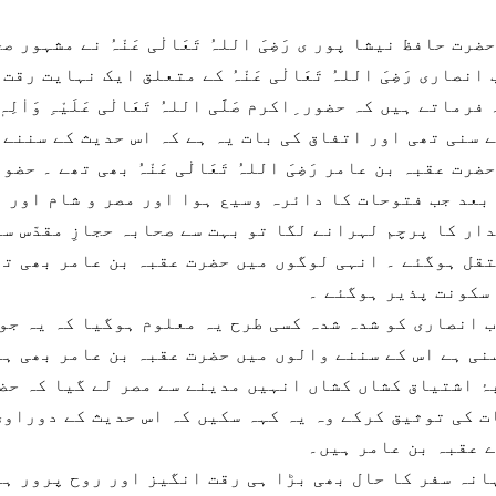
رت حافظ نیشا پور ی رَضِیَ اللہُ تَعَالٰی عَنْہُ نے مشہور 
نصاری رَضِیَ اللہُ تَعَالٰی عَنْہُ کے متعلق ایک نہایت رق
ماتے ہیں کہ حضور ِاکرم صَلَّی اللہُ تَعَالٰی عَلَیْہِ وَاٰلِہٖ و
 سنی تھی اور اتفاق کی بات یہ ہے کہ اس حدیث کے سننے 
ت عقبہ بن عامر رَضِیَ اللہُ تَعَالٰی عَنْہُ بھی تھے ۔ حضو
بعد جب فتوحات کا دائرہ وسیع ہوا اور مصر و شام اور ر
دار کا پرچم لہرانے لگا تو بہت سے صحابہ حجازِ مقدّس س
قل ہوگئے ۔ انہی لوگوں میں حضرت عقبہ بن عامر بھی تھ
سکونت پذیر ہوگئے ۔
 انصاری کو شدہ شدہ کسی طرح یہ معلوم ہوگیا کہ یہ جو
نی ہے اس کے سننے والوں میں حضرت عقبہ بن عامر بھی ہی
ۂ اشتیاق کشاں کشاں انہیں مدینے سے مصر لے گیا کہ حض
ت کی توثیق کرکے وہ یہ کہہ سکیں کہ اس حدیث کے دوراوی
 عقبہ بن عامر ہیں۔
انہ سفر کا حال بھی بڑا ہی رقت انگیز اور روح پرور ہے