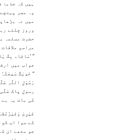
ہیں کہ جذبۂ 
وہ مصر پہنچے 
میں نہ بڑھاپے
وروز چلتے رہے
حضرت مسلمہ بن
مراسمِ ملاقات 
’’ ‘مَاجَاء بِکَ 
جواب میں ارشا
’’ حَدِیْثٌ سَمِعْتُہُ
رَسُوْلِ اللَّہِ صَلّ
رسولِ پاک صَلَّی
کی بات یہ ہے 
غَیْرِیْ وَغَیْرُعُقْبَۃَ بْ
کے سوا اب کوئ
جو مجھے ان کے
یعنی مطلب یہ 