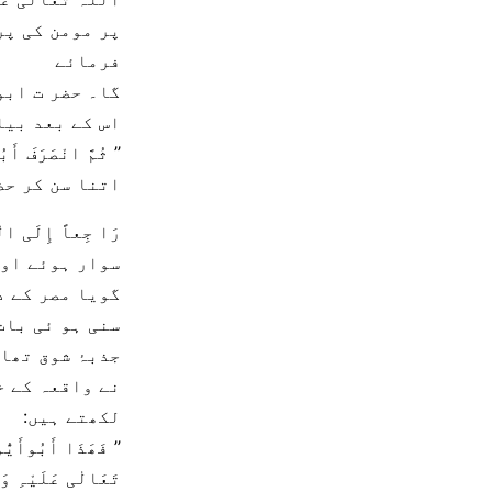
پر مومن کی پر
فرمائے
گا۔ حضر ت ابو
اس کے بعد بیا
’’ ثُمَّ انْصَرَفَ أَ
اتنا سن کر حض
رَا جِعاً إِلَی الْم
سوار ہوئے اور
گویا مصر کے د
سنی ہو ئی بات
جذبۂ شوق تھا
نے واقعہ کے خ
لکھتے ہیں:
’’ فَھَذَا أَبُوأَی
تَعَالٰی عَلَیْہِ وَاٰ