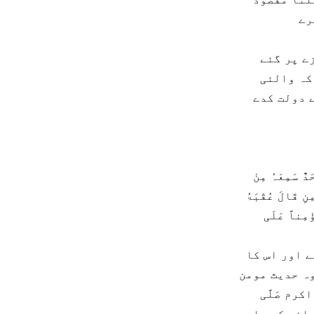
رے
ے پر گئے
کہ والئی
 دولت کدے
دٌ سَمِعَہُ مِنْ
ِنِ قَالَ عُقْبَۃُ
ْٔمِناً عَلَی
 ہے اور اس کا
وہ حدیث مومن
رم صَلَّی
رسوائی کی بات