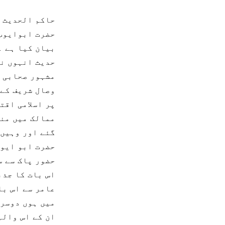
حاکم الحدیث حض
حضرت ابوایوب ا
بیان کیا ہے ۔ فر
حدیث انہوں نے
مشہور صحابی حضر
وصال شریف کے 
پر اسلامی اقت
ممالک میں منت
گئے اور وہیں 
حضرت ابو ایوب
حضور پاک سے س
اس بات کا جذب
عامر سے اس با
میں ہوں دوسرے
ان کے اس والہ