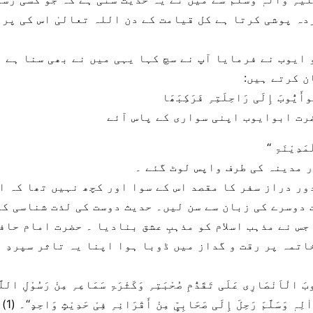
دہ پوشی کرتا ہے کل قیامت کے دن اللہ تعالیٰ اس کی پر 
 ایوب نے فرمایا آپ نے سچ کہا یہی میں نے بھی سنا ہے ۔
ن کرتے ہیں:
بُوأَیُّوبَ إِلَی رَاحِلَتِہِ فَرَکِبَھَا
رت ابوایوب اپنی سواری کے پاس آئے
َدِیْنَۃِ ‘‘
 مدینہ کی طرف واپس لوٹ گئے ۔
ور دراز سفر کا مقصد اس کے سوا اور کچھ نہیں تھا کہ ا
 دوسرے کی زبان سے سن لیں۔ حدیث دوست کی لذت شناسی کا
 جس نے مذہب اسلام کو مذہبِ عشق بنادیا ۔ حضرت امام حا
اتمہ پر رقت و گداز میں ڈوبا ہوا اپنا یہ تاثر سپردِ ق
ُّوبَ الْاَنْصَارِی عَلَی تَقَدُّمِ صُحْبَتِہِ وَکَثْرَۃِ سَمَاعِہِ مِنْ رَسُوْلِ الل
لِہٖ وَسَلَّمَ رَحِلَ إِلَی صَحَابِیٍّ مِنْ أَقْرَانِہِ فِیْ حَدِیْثٍ وَاحِدٍ‘‘۔ (1)