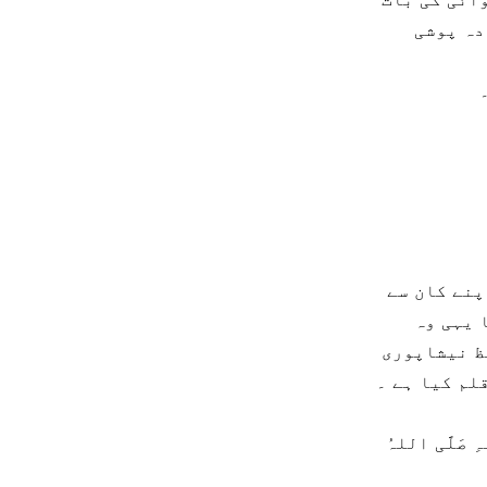
دہ پوشی
پنے کان سے
 یہی وہ
فظ نیشاپوری
لم کیا ہے ۔
َّہِ صَلَّی اللہُ