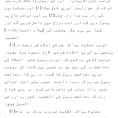
ترجمہ کنزالایمان: اور جو رسول کا خلاف کرے بعد
اس کے کہ حق راستہ اس پر کھل چکا(۱) اور مسلمانوں
کی راہ سے جدا راہ چلے(۲) ہم اسے اس کے حال پر
چھوڑ ديں گے اور اسے دوزخ ميں داخل کريں گے اور
کيا ہی بری جگہ پلٹنے کی۔(پ۵ ، النسآء:۱۱۵ )
تفسير:
(۱)اس سے معلوم ہوا کہ جس کو اسلام کی دعوت نہ
پہنچی ہو اس پر احکام شرعيہ لازم نہيں، صرف عقيدہ
توحيد کافی ہے کيونکہ اس نے رسول علیہ السلام کی
مخالفت نہ کی نيز جو بے علمی ميں گناہ کر بیٹھے
اس پر مخالفت رسول کا گناہ نہ ہو گا۔ مخالفت
رسول جب ہے کہ ديدہ دانستہ حضور صلی اللہ تعالیٰ
عليہ وآلہٖ وسلم کی نافرمانی کرے۔ يہ بھی خيا ل
رہے کہ مخالفت رسول فی العقيدہ کفر ہے اور فی
العمل فسق۔
(۲)معلوم ہواکہ تقليد ضروری ہے کہ يہ عام