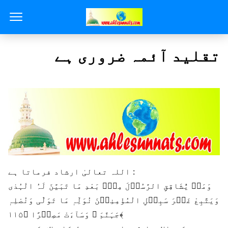
تقليد آئمہ ضروری ہے
اللہ تعالیٰ ارشاد فرماتا ہے :
وَمَنۡ یُّشَاقِقِ الرَّسُوۡلَ مِنۡۢ بَعْدِ مَا تَبَیَّنَ لَہُ الْہُدٰی
وَیَتَّبِعْ غَیۡرَ سَبِیۡلِ الْمُؤْمِنِیۡنَ نُوَلِّہٖ مَا تَوَلّٰی وَنُصْلِہٖ
جَہَنَّمَ ؕ وَسَآءَتْ مَصِیۡرًا ﴿۱۱۵﴾