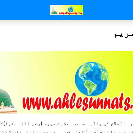
ریم
یہ السلام کی والدہ ماجدہ حضرت مریم (رضی اللہ عنہا)ک
ر ماں کا نام ”حنہ” تھا۔ جب بی بی مریم اپنی ماں کے ش