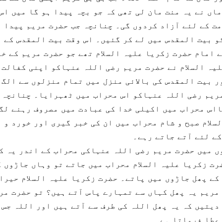
ماں نے یہ منت مان لی تھی کہ جو بچہ پیدا ہو گا میں اس
ت کے لئے آزاد کردوں گی۔ چنانچہ جب حضرت مریم پیدا ہ
و بیت المقدس میں لے کر گئیں۔ اس وقت بیت المقدس کے 
 امام حضرت زکریا علیہ السلام تھے جو حضرت مریم کے خ
یہ السلام نے حضرت مریم رضی اللہ عنہاکو اپنی کفالت 
ر بیت المقدس کی بالائی منزل میں تمام منزلوں سے الگ 
ریم رضی اللہ عنہاکو اس محراب میں ٹھہرایا۔ چنانچہ 
اس محراب میں اکیلی خدا کی عبادت میں مصروف رہنے لگ
سلام صبح و شام محراب میں ان کی خبر گیری اور خورد و ن
ے لئے آتے جاتے رہے۔
میں حضرت مریم رضی اللہ عنہاکی محراب کے اندر یہ ک
رت زکریا علیہ السلام محراب میں جاتے تو وہاں جاڑوں ک
کے پھل جاڑوں میں پاتے۔ حضرت زکریا علیہ السلام حیرا
مریم یہ پھل کہاں سے تمہارے پاس آتے ہیں؟ تو حضرت مر
دیتیں کہ یہ پھل اللہ کی طرف سے آتے ہیں اور اللہ جس 
 عطا فرماتا ہے۔