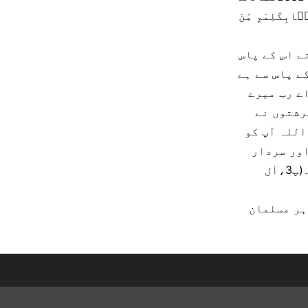
ۢابِکَلِمَۃٍ مِّنَ
ے اس کے پاس
ے پاس سے ہے
ے رب میرے
رشتوں نے
اللہ آپ کو
اور سردار
اور ہمیشہ کے لئے عورتوں سے بچنے والا اور نبی ہمارے خاصوں میں سے۔(پ3،اٰل
ہر مسلمان