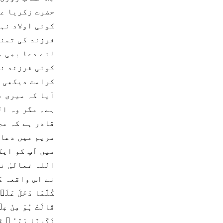
حضرت زکریا عل
کوئی اولاد نہ
فرزند کی تمنا
لئے دعا بھی م
کوئی فرزند نہ
کرامت دیکھی ک
آیا کہ میری ع
ہے۔ مگر وہ ال
قادر ہے کہ مج
مریم میں دعا 
میں آپ کو ایک
اللہ تعالیٰ ن
نے اس واقعہ ک
کُلَّمَا دَخَلَ عَلَ