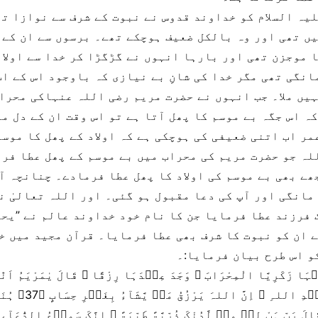
یہ السلام کو خداوند قدوس نے نبوت کے شرف سے نوازا تھ
یں تھی اور وہ بالکل ضعیف ہوچکے تھے۔ برسوں سے ان کے 
 موجزن تھی اور بارہا انہوں نے گڑگڑا کر خدا سے اولادِ
انگی تھی مگر خدا کی شانِ بے نیازی کہ باوجود اس کے اب
یں ملا۔ جب انہوں نے حضرت مریم رضی اللہ عنہاکی محرا
ہ اس جگہ بے موسم کا پھل آتا ہے تو اس وقت ان کے دل می
مر اب اتنی ضعیفی کی ہوچکی ہے کہ اولاد کے پھل کا موس
لہ جو حضرت مریم کی محراب میں بے موسم کے پھل عطا فرم
ھے بھی بے موسم کی اولاد کا پھل عطا فرمادے۔ چنانچہ آ
مانگی اور آپ کی دعا مقبول ہو گئی۔ اور اللہ تعالیٰ ن
 فرزند عطا فرمایا جن کا نام خود خداوند عالم نے ”یحیی
ے ان کو نبوت کا شرف بھی عطا فرمایا۔ قرآن مجید میں خ
و اس طرح بیان فرمایا:۔
یۡہَا زَکَرِیَّا الْمِحْرَابَ ۙ وَجَدَ عِنۡدَہَا رِزْقًا ۚ قَالَ یٰمَرْیَمُ اَنّ
قَالَتْ ہُوَ مِنْ عِنۡدِ اللہِ ؕ اِنَّ