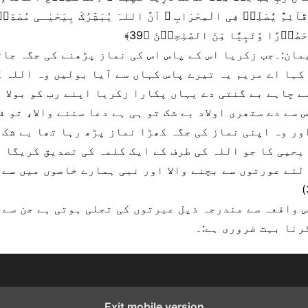
 قَآئِمٌ یُّصَلِّیۡ فِی الْمِحْرَابِ ۙ اَنَّ اللہَ یُبَشِّرُکَ بِیَحْیٰـی مُصَدِّقً
َصُوۡرًا وَّنَبِیًّا مِّنَ الصّٰلِحِیۡنَ ﴿39﴾
مان:۔جب زکریا اس کے پاس اس کی نماز پڑھنے کی جگہ جات
کہا اے مریم یہ تیرے پاس کہاں سے آیا بولیں وہ اللہ ک
ے چاہے بے گنتی دے یہاں پکارا زکریا اپنے رب کو بولا ا
 سے دے ستھری اولاد بے شک تو ہی ہے دعا سننے والا، تو ف
ور وہ اپنی نماز کی جگہ کھڑا نماز پڑھ رہا تھا بے شک 
یحیی کا جو اللہ کی طرف کے ایک کلمہ کی تصدیق کریگا 
س واقعہ سے مندرجہ ذیل عبرتوں کی تجلی ہوتی ہے جن سے 
رنا بہت ضروری ہے:۔
Exit mobile version