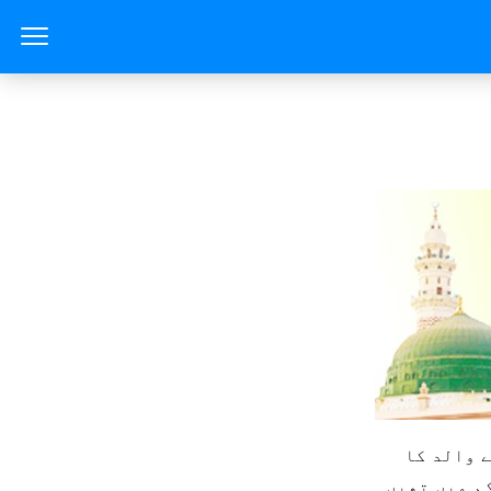
ے والد کا
کم میں تھیں