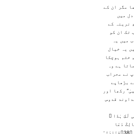
ا مگر ان کے
دل میں
 نرینہ کے
 تک ان کو
ب میں یہ
ں یہ خیال
م ختم ہوچکا
اتا ہے وہ
پ نے محراب
ے بڑھاپے
ٰ” رکھا اور
داوند قدوس
ٰی لَکِ ہٰذَا ؕ
 اللہَ یَرْزُقُ مَنۡ یَّشَآءُ بِغَیۡرِ حِسَابٍ ﴿37﴾ ہُنَالِکَ دَعَا
زَکَرِیَّا رَبَّہٗ ۚ قَالَ رَبِّ ہَبْ لِیۡ مِنۡ لَّدُنْکَ ذُرِّیَّۃً طَیِّبَۃً ۚ اِنَّکَ سَمِیۡعُ الدُّعَآءِ ﴿38﴾فَنَادَتْہُ