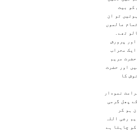
 کو بیت
وئیں تو ان
تمام عالموں
الو تھے۔
اور پرورش
ایک محراب
حضرت مریم
یں اور حضرت
وش کا
رامت نمودار
ے پھل گرمی
ن ہو کر
یم رضی اللہ
کو چاہتا ہے