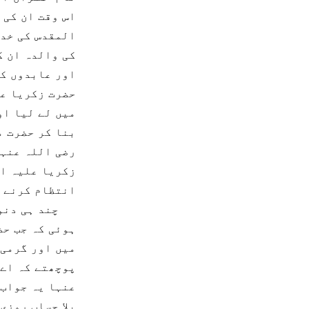
اس وقت ان کی 
المقدس کی خدم
کی والدہ ان ک
اور عابدوں کے
حضرت زکریا عل
میں لے لیا او
بنا کر حضرت م
رضی اللہ عنہا
زکریا علیہ ال
انتظام کرنے ک
چند ہی دنوں 
ہوئی کہ جب حض
میں اور گرمی 
پوچھتے کہ اے 
عنہا یہ جواب 
بلا حساب روزی