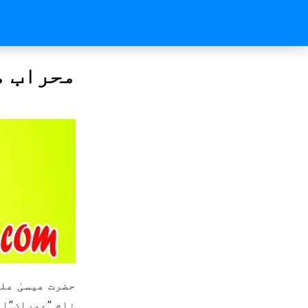
محراب م
حضرت عیسیٰ عل
نام ”عمران”او