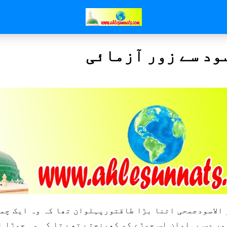
سود سے زور آزمائی
ور دس پہلوان اس چمڑے کو کھینچتے تھے تا کہ وہ چمڑا ا