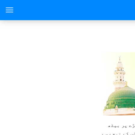
اسی طرح ابو الاسودجمحی اتنا بڑا طاقتورپہلوان تھا کہ وہ ایک چمڑے پر بیٹھ
س کے نیچے سے