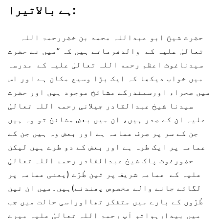
ہے بالاتیرا:
حضرت شیخ ابو عبداللہ محمد بن خضررحمۃ اللہ
تعالیٰ علیہ کے والدفرماتے ہیں کہ ”میں نے حضرت
سیدناغوث اعظم رحمۃ اللہ تعالیٰ علیہ کے مدرسہ
میں خواب دیکھا کہ ایک بڑا وسیع مکان ہے اور اس
میں صحراء اورسمندرکے مشائخ موجود ہیں اور حضرت
سیدنا شیخ عبدالقادر جیلانی رحمۃ اللہ تعالیٰ
علیہ ان کے صدر ہیں، ان میں بعض مشائخ تو وہ ہیں
جن کے سر پر صرف عمامہ ہے اور بعض وہ ہیں جن کے
عمامہ پر ایک طرہ ہے اور بعض کے دو طرے ہیں لیکن
حضورغوث پاک شیخ عبدالقادر رحمۃ اللہ تعالیٰ
علیہ کے عمامہ شریف پر تین طُرّے (یعنی عمامہ پر
لگائے جانے والے مخصوص پھندنے)ہیں۔میں ان تین
طُرّوں کے بارے میں متفکر تھااوراسی حالت میں جب
میں بیدارہواتو آپ رحمۃ اللہ تعالیٰ علیہ میرے