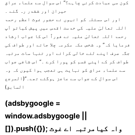
کون سی عبادت کرنی چاہے؟” اس سوال سے علماء عراق
حیران اور ششدر رہ گئے ۔
اور اس مسئلہ کو انہوں نے حضور غوث اعظم رحمۃ
اللہ تعالیٰ علیہ کی خدمت اقدس میں پیش کیاتو آپ
رحمۃ اللہ تعالیٰ علیہ نے فوراً اس کا جواب ارشاد
فرمایا کہ” وہ شخص مکہ مکرمہ چلا جائے اور طواف کی
جگہ صرف اپنے لئے خالی کرائے اور تنہا سات مرتبہ
طواف کر کے اپنی قسم کو پورا کرے ۔” اس شافی جواب
سے علماء عراق کو نہایت ہی تعجب ہوا کیوں کہ وہ
اس سوال کے جواب سے عاجز ہوگئے تھے۔”(المرجع
السابق)
(adsbygoogle =
window.adsbygoogle ||
[]).push({}); واہ کیامرتبہ اے غوث