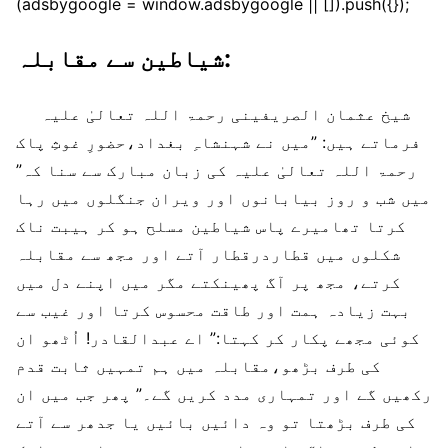
(adsbygoogle = window.adsbygoogle || []).push({});
شیاطین سے مقابلہ:
شیخ عثمان الصریفینی رحمۃ اللہ تعالیٰ علیہ
فرماتے ہیں: ”میں نے شہنشاہِ بغداد،حضورِ غوثِ پاک
رحمۃ اللہ تعالیٰ علیہ کی زبان مبارک سے سنا کہ”
میں شب و روز بیابانوں اور ویران جنگلوں میں رہا
کرتا تھامیرے پاس شیاطین مسلح ہو کر ہیبت ناک
شکلوں میں قطاردرقطار آتے اور مجھ سے مقابلہ
کرتے، مجھ پر آگ پھینکتے مگر میں اپنے دل میں
بہت زیادہ ہمت اور طاقت محسوس کرتا اور غیب سے
کوئی مجھے پکار کر کہتا:” اے عبدالقادر! اُٹھو ان
کی طرف بڑھو،مقابلہ میں ہم تمہیں ثابت قدم
رکھیں گے اور تمہاری مدد کریں گے۔” پھر جب میں ان
کی طرف بڑھتا تو وہ دائیں بائیں یا جدھر سے آتے