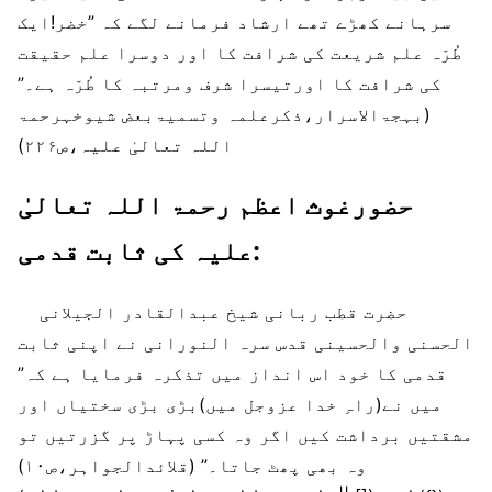
سرہانے کھڑے تھے ارشاد فرمانے لگے کہ ”خضر!ایک
طُرّہ علم شریعت کی شرافت کا اور دوسرا علم حقیقت
کی شرافت کا اورتیسرا شرف ومرتبہ کا طُرّہ ہے۔”
(بہجۃالاسرار،ذکرعلمہ وتسمیۃبعض شیوخہرحمۃ
اللہ تعالیٰ علیہ،ص۲۲۶)
حضورغوث اعظم رحمۃ اللہ تعالیٰ
علیہ کی ثابت قدمی:
حضرت قطب ربانی شیخ عبدالقادر الجیلانی
الحسنی والحسینی قدس سرہ النورانی نے اپنی ثابت
قدمی کا خود اس انداز میں تذکرہ فرمایا ہے کہ”
میں نے(راہِ خدا عزوجل میں)بڑی بڑی سختیاں اور
مشقتیں برداشت کیں اگر وہ کسی پہاڑ پر گزرتیں تو
وہ بھی پھٹ جاتا۔” (قلائدالجواہر،ص۱۰)