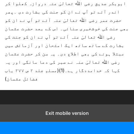
ابوبکر صدیق رضی اﷲ تعالیٰ عنہ دروازہ کھلوا کر
اندر آئے تو آپ نے ان کو جنت کی بشارت دی ۔پھر
حضرت عمر رضی اﷲ تعالیٰ عنہ آئے تو آپ نے ان کو
بھی جنت کی خوشخبری سنائی۔ اس کے بعد حضرت عثمان
رضی اﷲ تعالیٰ عنہ آئے تو آپ نے ان کو جنت کی
بشارت کے ساتھ ساتھ ایک امتحان اور آزمائش میں
مبتلا ہونے کی بھی اطلاع دی۔ یہ سن کر حضرت عثمان
رضی اﷲ تعالیٰ عنہ نے صبر کی دعا مانگی اور یہ
کہا کہ خدامددگار ہے۔(1)(مسلم جلد ۲ ص ۲۷۷ باب
فضائل عثمان)
Exit mobile version