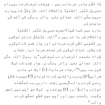
کا حُکْم صادِر فرماتے ہیں ۔ فِرِشتے عَرض کرتے ہیں،اے
جبرِیل عَلَیْہِ الصَّلوٰۃُ وَالسَّلام اللہ عَزَّ وَجَلَّ کے پیارے
حبیب صلَّی اللہ تعالیٰ علیہ واٰلہٖ و سلَّم کی اُمَّت کی
حاجات کے
بارے میں کیا کِیا؟حضرتِ جبرِیل عَلَیْہِ الصَّلوٰۃُ
وَالسَّلام فر ما تے ہیں ، ”اللہ عَزَّوَجَلّ نے اِن لوگوں
پر خُصُوصی نَظَرِ کرم فرمائی اور چار قِسم کے لوگوں
کے عِلاوہ تمام لوگوں کو مُعاف فرما دیا۔ صَحَابہ
کِرام علیھم الرضوان نے عَرض کی،”یا رسولَ اللہ صلَّی
اللہ تعالیٰ علیہ واٰلہٖ وسلَّم وہ چار قِسْم کے لوگ
کون سے ہیں؟”ارشاد فرمایا: (۱) ایک تو عادی
شرابی(۲)دُوسرے والِدَین کے نافرمان (۳)تیسرے قَطْعِ
رِحمی کرنے والے (یعنی رشتہ داروں سے تَعلُّقات
توڑنے والے) اور (۴) چوتھے وہ لوگ جو آپس میں بُغض
وکینہ رکھتے ہیں اور آپس میں قَطْعِ تعلُّق کرنے
والے۔”