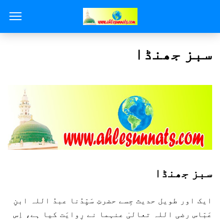
سبز جھنڈا
سبز جھنڈا
ایک اور طویل حدیث جِسے حضرتِ سَیِّدُنا عبدُ اللہ ابنِ
عَبّاس رضی اللہ تعالیٰ عنہما نے رِوایَت کیا ہے، اِس