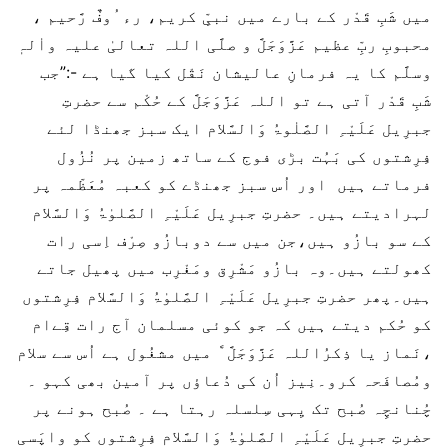
میں شَبِ قَدْر کے بارے میں نبیِّ کریم، رء ُوفٌ رَّحیم ،
محبوبِ ربِّ عظیم عَزَّوَجَلَّ و صلَّی اللہ تعالیٰ علیہ واٰلہٖ
وسلَّم کا یہ فرمانِ عالیشان نَقْل کیا گیا ہے -:”جب
شَبِ قَدْر آتی ہے تو اللہ عَزَّوَجَلَّ کے حُکْم سے حضرتِ
جبرِیل عَلَیْہِ الصَّلٰوۃُ وَالسَّلام ایک سبز جھنڈا لئے
فِرِشتوں کی بَہُت بڑی فوج کے ساتھ زمین پر نُزُول
فرماتے ہیں اور اُس سبز جھنڈے کو کعبہ مُعَظّمہ پر
لہرادیتے ہیں۔ حضرتِ جبرِیل عَلَیْہِ الصَّلوٰۃُ وَالسَّلام
کے سو بازُو ہیں،جن میں سے دوبازُو صِرْف اِسی رات
کھولتے ہیں۔وہ بازُو مَشْرِق ومَغْرِب میں پھیل جاتے
ہیں۔پھر حضرتِ جبرِیل عَلَیْہِ الصَّلوٰۃُ وَالسَّلام فِرِشتوں
کو حُکم دیتے ہیں کہ جو کوئی مسلمان آج رات قِےام
،نَماز یا ذِکرُاللہ عَزَّوَجَلَّ َّ میں مشغُول ہے اُس سے سلام
ومُصافَحہ کرو۔نِیز اُن کی دُعاؤں پر آمین بھی کہو ۔
چُنانچِہ صُبح تک یِہی سِلسلہ رہتا ہے ۔ صُبح ہونے پر
حضرتِ جبرِیل عَلَیْہِ الصَّلوٰۃُ وَالسَّلام فِرِشتوں کو واپَسی