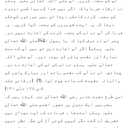
آپ کو سجدہ کروں۔ آپ صلی اللہ تعالیٰ علیہ وسلم
نے ارشاد فرمایاکہ اگر میں خدا کے سوا کسی دوسرے
کو سجدہ کرنے کاحکم دیتا تو میں عورتوں کوحکم
دیتا کہ وہ اپنے شوہروں کو سجدہ کیا کریں۔ یہ
فرما کر آپ نے اس کو سجدہ کرنے کی اجازت نہیں دی۔
پھر اس نے عرض کیا کہ یا رسول اﷲ!(صلی اﷲ تعالیٰ
علیہ وسلم) اگر آپ اجازت دیں تو میں آپ کے دست
مبارک اور مقدس پاؤں کو بوسہ دوں۔ آپ صلی اللہ
تعالیٰ علیہ وسلم نے اس کو اس کی اجازت دے دی۔
چنانچہ اس نے آپ کے مقدس ہاتھ اور مبارک پاؤں کو
والہانہ عقیدت کے ساتھ چوم لیا۔(1) (زرقانی جلد
۵ ص ۱۲۸ تاص ۱۳۱)
اسی طرح حضرت جابر رضی اﷲ تعالیٰ عنہ کہتے ہیں کہ
سفرمیں ایک منزل پر حضور اقدس صلی اﷲ تعالیٰ
علیہ وسلم استنجا ء فرمانے کے لیے میدان میں
تشریف لے گئے مگر کہیں کوئی آڑ کی جگہ نظر نہیں