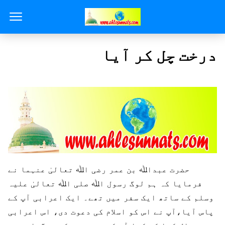
درخت چل کر آیا
حضرت عبداﷲ بن عمر رضی اﷲ تعالیٰ عنہما نے
فرمایا کہ ہم لوگ رسول اﷲ صلی اﷲ تعالیٰ علیہ
وسلم کے ساتھ ایک سفر میں تھے۔ ایک اعرابی آپ کے
پاس آیا،آپ نے اس کو اسلام کی دعوت دی، اس اعرابی