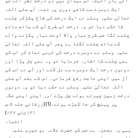
آئی ہاں البتہ اس میدان میں دو درخت نظر آئے جو
ایک دوسرے سے کافی دوری پر تھے۔ آپ صلی اللہ
تعالیٰ علیہ وسلم نے ایک درخت کی شاخ پکڑکر چلنے
کا حکم دیا تو وہ درخت اس طرح آپ کے ساتھ ساتھ
چلنے لگا جس طرح مہار والا اونٹ مہار پکڑنے والے
کے ساتھ چلنے لگتا ہے پھر آپ صلی اللہ تعالیٰ
علیہ وسلم نے دوسرے درخت کی ٹہنی تھام کر اس کو
بھی چلنے کا اشارہ فرمایا تو وہ بھی چل پڑا اور
دونوں درخت ایک دوسرے سے مل گئے اور آپ نے اس کی
آڑ میں اپنی حاجت رفع فرمائی۔ اس کے بعد آپ صلی
اللہ تعالیٰ علیہ وسلم نے حکم دیا تو وہ دونوں
درخت زمین چیرتے ہوئے چل پڑے اور اپنی اپنی جگہ
پر پہنچ کر جا کھڑے ہوئے۔(1)(زرقانی جلد ۵ ص
۱۳۱تاص ۱۳۲)
انتباہ
یہی وہ معجزہ ہے جس کو حضرت علامہ بو صیری علیہ