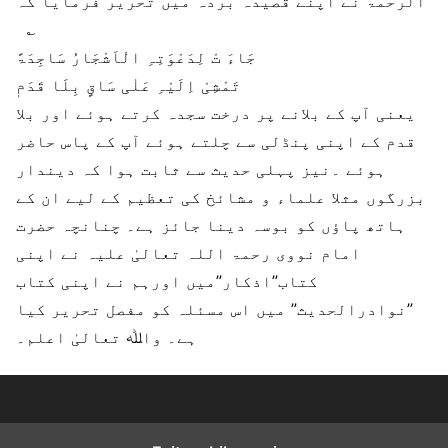
الرحمۃ نے اپنے قصیدہ بردہ میں تحریر فرمایا کہ
؎
جَاءَ تْ لِدَعْوَتِہِ الْاَشْجَارُ سَاجِدَۃً
تَمْشِیْ اِلَیْہِ عَلٰی سَاقٍ بِلَا قَدَمٖ
یعنی آپ کے بلانے پر درخت سجدہ کرتے ہوئے اور بلا
قدم کے اپنی پنڈلی سے چلتے ہوئے آپ کے پاس حاضر
ہوئے ۔نیز پہلی حدیث سے ثابت ہوا کہ دیندار
بزرگوں مثلا علماء و مشائخ کی تعظیم کے لیے ان کے
ہاتھ پاؤں کو بوسہ دینا جائز ہے۔ چنانچہ حضرت
امام نووی رحمۃ اللہ تعالیٰ علیہ نے اپنی
کتاب”اذکار”میں اورہم نے اپنی کتاب
”نوادرالحدیث” میں اس مسئلہ کو مفصل تحریر کیا
ہے۔ واﷲ تعالیٰ اعلم۔