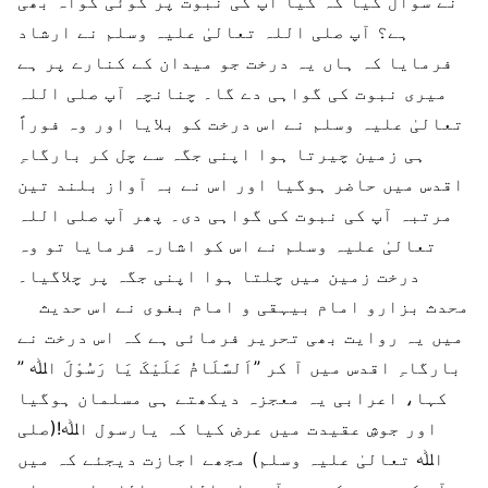
نے سوال کیا کہ کیا آپ کی نبوت پر کوئی گواہ بھی
ہے؟ آپ صلی اللہ تعالیٰ علیہ وسلم نے ارشاد
فرمایا کہ ہاں یہ درخت جو میدان کے کنارے پر ہے
میری نبوت کی گواہی دے گا۔ چنانچہ آپ صلی اللہ
تعالیٰ علیہ وسلم نے اس درخت کو بلایا اور وہ فوراً
ہی زمین چیرتا ہوا اپنی جگہ سے چل کر بارگاہِ
اقدس میں حاضر ہوگیا اور اس نے بہ آواز بلند تین
مرتبہ آپ کی نبوت کی گواہی دی۔ پھر آپ صلی اللہ
تعالیٰ علیہ وسلم نے اس کو اشارہ فرمایا تو وہ
درخت زمین میں چلتا ہوا اپنی جگہ پر چلاگیا۔
محدث بزارو امام بیہقی و امام بغوی نے اس حدیث
میں یہ روایت بھی تحریر فرمائی ہے کہ اس درخت نے
بارگاہِ اقدس میں آ کر ”اَلسَّلَامُ عَلَیْکَ یَا رَسُوْلَ اﷲ ”
کہا، اعرابی یہ معجزہ دیکھتے ہی مسلمان ہوگیا
اور جوشِ عقیدت میں عرض کیا کہ یارسول اﷲ!(صلی
اﷲ تعالیٰ علیہ وسلم) مجھے اجازت دیجئے کہ میں