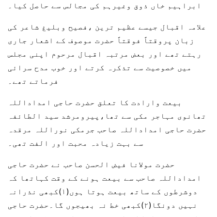
ابراہیم خاں ذوق وغیرہم کی مجالس سے حاصل کیا۔
علامہ اقبال جیسے عظیم ترین ،فصیح وبلیغ شاعر کی
زبان پروقتاً فوقتاً حضرت موصوف کے اشعار جاری
رہتے تھے اور بعض مرتبہ اقبال مرحوم اپنی مجلس
میں خصوصیت سے تذکرہ کرتے اور خوب مدح سرائی
فرماتے تھے۔
بیعت وارادت کا تعلق حضرت حاجی امداداللہ
تھانوی مہاجر مکی سے تھا،پیرومرشد سید الطائفہ
حضرت حاجی امداداللہ صاحب جرمکی نوراللہ مرقدہ
سے بہت زیادہ محبت اور الفت تھی۔
حضرت مولانا فیض الحسن صاحب نے حضرت حاجی
امداداللہ صاحب سے بیعت ہونے کے وقت کہاتھا کہ
دوشرطوں کے ساتھ بیعت ہوتا ہوں(۱)کبھی نذرانہ
نہیں دونگا(۲)کبھی خط نہ بھیجوں گا۔حضرت حاجی