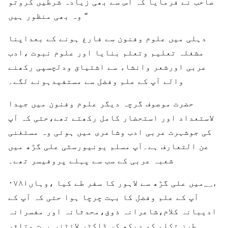
صاحب نے فرمایا کہ اس سے بھی زیادہ شرطیں کروتو
وہ بھی منظور ہیں ‘‘
دہلی میں علوم وفنون سے فارغ ہونے کے بعداپنا
مشغلہ تعلیم وتعلم بنایا اور علوم نبوت ،ادب
عربی اورشعر وانشاء سے اشتیاق ودلچسپی رکھنے
والے آپ کے علم وفضل سے مستفیدہونے لگے۔
حضرت موصوف گرچہ دیگر علوم وفنون میں جیدا
لاستعداد اور استحضار کامل رکھتے تھے،حتی کہ آپ
کی جوشہرت عربی ادب وشاعری میں ہوئی وہ مستغنی
عن التعارف ہے۔آپ مسلم یونیورسٹی علی گڑھ میں
شعبہ عربی کے سب سے پہلے پروفیسر تھے۔
۰۷۸۱ء؁میں علی گڑھ سے لاہور کا سفر طے کیا ،وہاں
آپ کے علم وفضل کا بہت چرچا ہوا حتی کہ آپ کے
ادیبانہ کلام،شاعرانہ ذوق،محدثانہ اور مفسرانہ
طرز تکلم کو دیکھ کر ڈاکٹر لائٹنر بہت متاثر