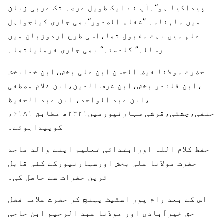
پیداکیا ہو‘‘۔آپ نے ایک طویل عرصہ تک عربی زبان
میں ماہنامہ ’’شفاء الصدور‘‘بھی جاری کیاجواہل
علم میں بہت مقبول تھا،اسی طرح اردوزبان میں
رسالہ’’ گلدستہ‘‘ بھی جاری فرمایاتھا۔
حضرت مولانا فیض الحسن ابن علی بخش،ابن خدابخش
،ابن قلندر بخش،ابن شرف الدین،ابن غلام مصطفی
،ابن عبد الواحد، ابن عبد الحفیظ
حنفی،چشتی،قرشی سہارنپورمیں۲۳۲۱ھ مطابق ۶۱۸۱ء
کوپیداہوئے۔
حفظ کلام اللہ اورابتدائی تعلیم اپنے والد ماجد
حضرت مولانا علی بخش اورسہارنپورکے کئی قابل
ترین حضرات سے حاصل کی۔
اس کے بعد رام پور اسٹیٹ پہنچ کر حضرت علامہ فضل
حق خیرآبادی اور مولانا عبد الرحیم ابن حاجی