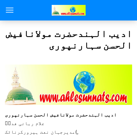
ادیب الہندحضرت مولانافیض
الحسن سہارنپوری​
ادیب الہندحضرت مولانافیض الحسن سہارنپوری
مدیرجہان نعت ہیرورکرناٹک(,