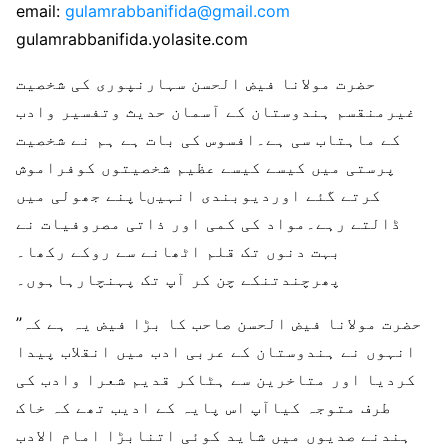
email:
gulamrabbanifida@gmail.com
​
gulamrabbanifida.yolasite.com​
حضرت مولانا فیض الحسن سہارنپوری کی شخصیت
غیرمنقسم ہندوستان کے آسمان حدیث وتفسیر وادب
کے ماہتاب سی ہے۔افسوس کی بات ہے ہم نے شخصیت
پرستی میں کیسے کیسے عظیم شخصیتوں کوفراموش
کرتے گئے اوردیوبندی انہیںاپنے جھولی میں
ڈالتے رہے۔مواد کی کمی اور ذاتی مصروفیات نے
بہت دنوں تک قلم اٹھانے سے روکے رکھا۔
پھرچندتنکے چن کر آپ تک پہنچارہاہوں۔
’’حضرت مولانا فیض الحسن صاحب کا بڑا فیض یہ ہے کہ
انہوں نے ہندوستان کے عربی ادب میں انقلاب پیدا
کردیا اور متاخرین سے ہٹاکر قدیم شعرا وادب کی
طرف متوجہ کیاآپ اس پایہ کے ادیب تھے کہ خاک
ہندنے صدیوں میں شاید کوئی اتنابڑا امام الادب