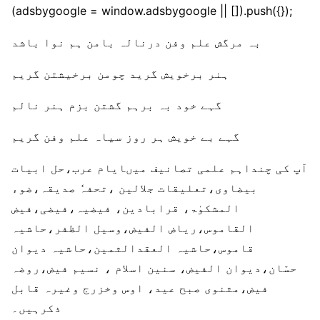
(adsbygoogle = window.adsbygoogle || []).push({});
بہ مرگش علم وفن درنالہ بامن ہم نوا باشد
ہنر برخویش گرید چومن برخیشتن گریم
گہے خود بہ برہم گشتن بزم ہنر نالم
گہے بے خویش ہر روز سیاہ علم وفن گریم
آپ کی چنداہم علمی تصانیف میںایام عرب،حل ابیات
بیضاوی،تعلیقات جلالین ،تحفہٗ صدیقہ،ضوء
المشکوٰۃ، قرابادین، فیضیہ،فیضی،فیض
القاموس،ریاض الفیض،وسیل الظفر،حاشیہ
قاموس،حاشیہ العقدالثمین،حاشیہ دیوان
حسّان،دیوان الفیض، سنین اسلام ، نسیم فیض،روضہ
فیض،مثنوی صبح عید، اوس وخزرج وغیرہ قابل
ذکرہیں۔