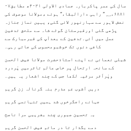
۰۷سال کی عمر پاکربارہ جمادی الاولی ۴۰۳۱ھ مطابق
۶۸۸۱ء؁ ’’ راہی دارالبقاء‘‘ ہوئے ،مولانا موصوف کی
نعش لاہور سے سہارنپور لائی گئی، یہیں نماز جنازہ
پڑھی گئی اورقبرستان گوٹے شاہ سے ملحق تدفین
عمل میں آئی۔تدفین کے بعدآپ کی قبرمبارک سے
کافی دنوں تک خوشبومحسوس کی جاتی رہی۔
شبلی نعمانی نے اپنے استاذحضرت مولانا فیض الحسن
کے سانحہ ارتحال پر خاص عالم تاثرمیں پْردرد
وپْراَثر مرثیہ لکھا جس کے چند اشعار یہ ہیں۔
دریں آشوب غم عذرم بنہ گرنالہ زن گریم
جہانے راجگرخوں شد ہمیں تنہانمی گریم
بہ تحسین صبوری چند بفریبی مرا ناصح
دمے بگذار تا در ماتم فیض الحسن گریم