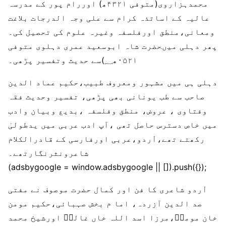
محمدہزاروی(متوفی ۴۳۲۱ھ) اوررام پور کے مدرسہ
عالیہ کے اساتذہ کرام سے علی وجہ الدرجات بلاغت
ومعانی،منطق اورفلسفہ وغیرہ علوم کی تحصیل کی۔
پھر دہلی میںحضرت شاہ ابوسعید عمری دہلوی متوفی
۰۵۲۱ھ؁)سے حدیث وتفسیر پڑھی۔
دہلی ہی میں مشہور ومعروف طبیب،حکیم عماد الدین
صاحب سے طب یونانی بھی پڑھی، تفسیر وحدیث فقہ
وفتاوی ، عروض، منطق وفلسفہ ،بدیع وبیان وادب
میں خاص دسترس حاصل تھی ،آپ ادب عربی میں یدطولیٰ
رکھتے تھے،اْردو،عربی اورفارسی کے قادرالکلام
شاعرونثرنگارتھے۔
(adsbygoogle = window.adsbygoogle || []).push({});
اْردو شاعری کا فن اور کمال حضرت موصوف نے مفتی
صد الدین آزردہ، اما م بخش صہبائی،حکیم مومن
خان مومنؔ،مرزا اسد اللہ خاں غالبؔ اورشیخ محمد