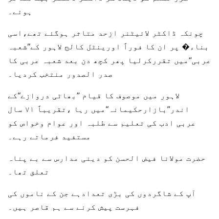
ہوئے۔
چونکہ ڈاکٹر لائیٹنر ازحد متاثر ہوگئے تھے،اسی
بناء� پر ان کا فوراً اورینٹل کالج لاہور کے’’شعبہ
عربی‘‘میں تقررکرلیا پھر کچھ دن بعد شعبہ عربی کا
صدر الصدور منتخب کردیا۔
لاہور میں موصوف کا قیام ’’بھاٹی دروازے‘‘کے
اندر’’بازارحکیمانہ‘‘میں رہا ،تقریباً ۷۱ سال
عربی ادب کی تعلیم سے طلبہ اور عوام وخواص کو
مستفید فرماتے رہے۔
حضرت مولانا فیض الحسن کو دینی مدارس سے بے پناہ
تعلق تھا۔
آپ کے شاگردوں کی بڑی تعدادہے جن کے ناموں کی
فہرست پیش کرنے سے ہم قاصر ہیں۔