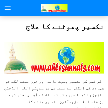
نکسیر پھوٹنے کا علاج
اگر کسی کی نکسیر پھوٹ جائے اور خون بہنے لگے تو
شہادت کی انگلی سے پیشانی پر سےبِسْمِ اللہِ الرَّحْمٰنِ
الرَّحِیْم لکھنا شروع کر کے ناک کے آخِر پرختْم کرے
اِن شاءَ اللہ عَزَّوَجَلَّخون بند ہو جائے گا۔