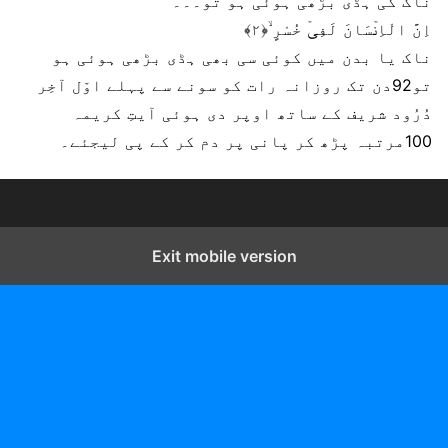
ناک کی ہڈی بڑھی ہوئی ہو تو۔۔۔
اِنَّ الْاِنۡسَانَ لَفِیۡ خُسْرٍ ۙ﴿۲﴾
ناک یا بدن میں کوئی سی بھی ہڈی بڑھی ہوئی ہو
تو92دن تک روزانہ رات کو سونے سے پہلے اوّل آخِر
دُرُود شریف کے ساتھ اوپر دی ہوئی آیتِ کریمہ
100مرتبہ پڑھ کر پانی پر دم کر کے پی لیجئے۔
Exit mobile version