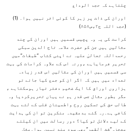
چلتاہے کہ حجۃ الوداع
اوران کی ذات پر زہر کا کوئی اثر نہیں ہوا۔ (1)
(حجۃ اللہ ج۲،ص۸۵۸)
کرامت کی یہ وہ پچیس قسمیں ہیں اوران کی چند
مثالیں ہیں جن کو حضرت علامہ تاج الدین سبکی
رحمۃاللہ تعالیٰ علیہ نے اپنی کتاب ”طبقات”میں
تحریر فرمایاہے ،ورنہ اس کے علاوہ کرامات کی بہت
سی قسمیں ہیں اوران کی مثالیں اس قدر زیادہ
تعداد میں ہیں کہ اگر ان کو جمع کیا جائے تو
ہزاروں اوراق کا ایک ضخیم دفتر تیار ہوسکتاہے ،
مگر بطور مثال جس قدر ہم نے یہاں تحریرکردیا وہ
طالب حق کی تسکین روح واطمینان قلب کے لئے بہت
کافی ہے۔رہ گئے بدعقیدہ منکرین تو ان کی ہدایت
کے لیے دلائل تو کیا؟ دور رسالت میں ان کیلئے
معجزہ”شق القمر”بھی سود مند نہیں ہوا۔مثل