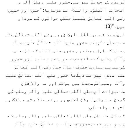
ترمذی کی حدیث میں ہے،حضور علیہ وعلیٰ آلہ و
اصحابہ الصلوٰۃ والسلام نے فرمایا: ”حسن اور حسین
رضی اللہ تعالیٰ عنہماجنتی جوانوں کے سردار
ہیں۔”(3)
ابن سعد نے عبداللہ ابن زبیر رضی اللہ تعالیٰ عنہ
سے روایت کی کہ حضور صلی اللہ تعالیٰ علیہ وآلہ
وسلم کے اہل بیت میں حضور صلی اللہ تعالیٰ علیہ
وآلہ وسلم کے ساتھ سب سے زیادہ مشابہ اور حضور
کو سب سے پیارے حضرت امام حسن رضی اللہ تعالیٰ
عنہ تھے، میں نے دیکھا حضور صلی اللہ تعالیٰ علیہ
وآلہ وسلم توسجدے میں ہوتے اور یہ والا شان
صاحبزادے آ پ صلی اللہ تعالیٰ علیہ وآلہ وسلم کی
گردنِ مبارک یا پشتِ اقدس پر بیٹھ جاتے تو جب تک یہ
اتر نہ جاتے آپ
تعالیٰ عنہ آپ صلی اللہ تعالیٰ علیہ وآلہ وسلم کے
پہلو میں تھے۔حضور صلی اللہ تعالیٰ علیہ وآلہ