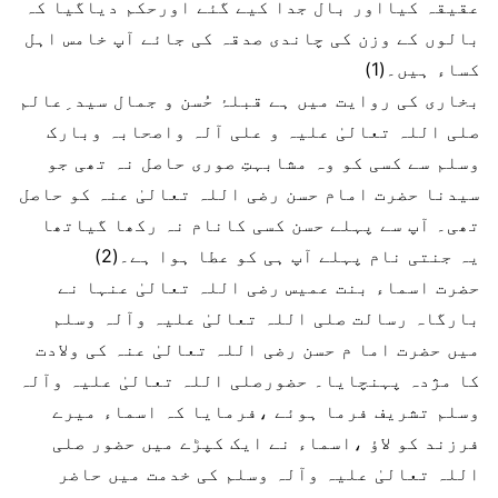
عقیقہ کیااور بال جدا کیے گئے اورحکم دیاگیا کہ
بالوں کے وزن کی چاندی صدقہ کی جائے آپ خامس اہل
کساء ہیں۔(1)
بخاری کی روایت میں ہے قبلۂ حُسن و جمال سید ِعالم
صلی اللہ تعالیٰ علیہ و علی آلہ واصحابہ وبارک
وسلم سے کسی کو وہ مشابہتِ صوری حاصل نہ تھی جو
سیدنا حضرت امام حسن رضی اللہ تعالیٰ عنہ کو حاصل
تھی۔ آپ سے پہلے حسن کسی کانام نہ رکھا گیاتھا
یہ جنتی نام پہلے آپ ہی کو عطا ہوا ہے۔(2)
حضرت اسماء بنت عمیس رضی اللہ تعالیٰ عنہا نے
بارگاہ رسالت صلی اللہ تعالیٰ علیہ وآلہ وسلم
میں حضرت اما م حسن رضی اللہ تعالیٰ عنہ کی ولادت
کا مژدہ پہنچایا۔ حضورصلی اللہ تعالیٰ علیہ وآلہ
وسلم تشریف فرما ہوئے ،فرمایا کہ اسماء میرے
فرزند کو لاؤ ،اسماء نے ایک کپڑے میں حضور صلی
اللہ تعالیٰ علیہ وآلہ وسلم کی خدمت میں حاضر