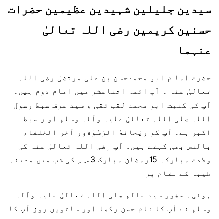
سیدین جلیلین شہیدین عظیمین حضرات
حسنین کریمین رضی اللہ تعالیٰ
عنہما
حضرت اما م ابو محمدحسن بن علی مرتضیٰ رضی اللہ
تعالیٰ عنہ ۔ آپ ائمہ اثناعشر میں امام دوم ہیں۔
آپ کی کنیت ابو محمد لقب تقی و سید عرف سبط رسول
اللہ صلی اللہ تعالیٰ علیہ وآلہ وسلم او ر سبط
اکبر ہے۔ آپ کو رَیْحَانَۃُ الرَّسُوْلاور آخر الخلفاء
بالنص بھی کہتے ہیں۔ آپ رضی اللہ تعالیٰ عنہ کی
ولادت مبارکہ 15رمضان مبارک 3ھ؁ کی شب میں مدینہ
طیبہ کے مقام پر
ہوئی۔ حضور سید عالم صلی اللہ تعالیٰ علیہ وآلہ
وسلم نے آپ کا نام حسن رکھا اور ساتویں روز آپ کا