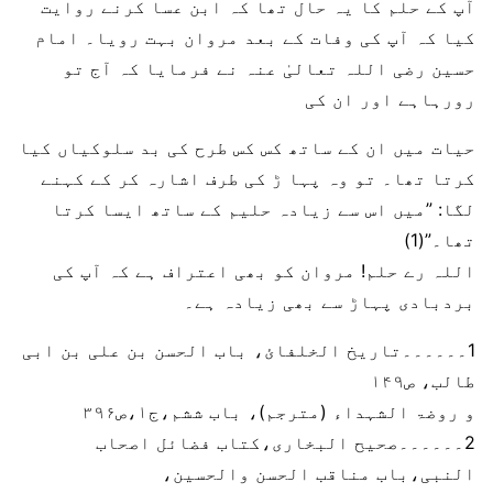
آپ کے حلم کا یہ حال تھا کہ ابن عسا کرنے روایت
کیا کہ آپ کی وفات کے بعد مروان بہت رویا۔ امام
حسین رضی اللہ تعالیٰ عنہ نے فرمایا کہ آج تو
رورہاہے اور ان کی
حیات میں ان کے ساتھ کس کس طرح کی بد سلوکیاں کیا
کرتا تھا۔ تو وہ پہا ڑ کی طرف اشارہ کر کے کہنے
لگا: ”میں اس سے زیادہ حلیم کے ساتھ ایسا کرتا
تھا۔”(1)
اللہ رے حلم! مروان کو بھی اعتراف ہے کہ آپ کی
بردبادی پہاڑ سے بھی زیادہ ہے۔
1۔۔۔۔۔۔تاریخ الخلفائ، باب الحسن بن علی بن ابی
طالب، ص۱۴۹
و روضۃ الشہداء (مترجم)، باب ششم،ج۱،ص۳۹۶
2۔۔۔۔۔۔صحیح البخاری،کتاب فضائل اصحاب
النبی،باب مناقب الحسن والحسین،