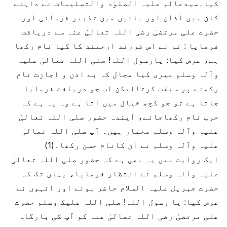
کیا۔سیدعالم علیہ الصلوٰۃ والتسلیمات نے داہنے
کان میں اذان اور بائیں میں تکبیر فرمائی اور
حضرت علی مرتضیٰ رضی اللہ تعالیٰ عنہ سے دریافت
فرمایا : تم نے اس فرزند ارجمند کا کیا نام رکھا
ہے، عرض کیا: یارسول اللہ! صلی اللہ تعالیٰ علیہ
وآلہ وسلم میری کیا مجال کہ بے اذن و اجازت نام
رکھنے پر سبقت کرتالیکن اب جو دریافت فرمایا
جاتا ہے تو جو کچھ خیال میں آتا ہے وہ یہ ہے کہ
حرب نام رکھاجائے، آیندہ حضور صلی اللہ تعالیٰ
علیہ وآلہ وسلم مختار ہیں۔ آپ صلی اللہ تعالیٰ
علیہ وآلہ وسلم نے ان کانام حسن رکھا۔(1)
ایک روایت میں یہ بھی ہے کہ حضور صلی اللہ تعالیٰ
علیہ وآلہ وسلم نے انتظار فرمایا، یہاں تک کہ
حضرت جبریل علیہ السلام حاضر ہوئے اور انہوں نے
عرض کیا: یا رسول اللہ! صلی اللہ علیک وسلم حضرت
علی مرتضیٰ رضی اللہ تعالیٰ عنہ کو آپ کی بارگاہ