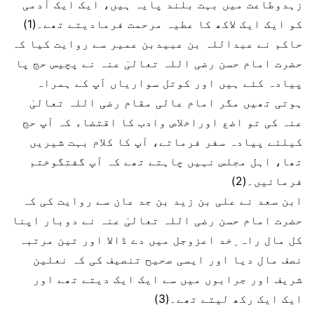
زہدوطاعت میں بہت بلند پایہ ہیں، ایک ایک آدمی
کو ایک ایک لاکھ کا عطیہ مرحمت فرمادیتے تھے۔(1)
حاکم نے عبداللہ بن عبیدبن عمیر سے روایت کیا کہ
حضرت امام حسن رضی اللہ تعالیٰ عنہ نے پچیس حج پا
پیادہ کئے ہیں اور کوتل سواریاں آپ کے ہمراہ
ہوتی تھیں مگر امام عالی مقام رضی اللہ تعالیٰ
عنہ کی تو اضع اوراخلاص وادب کا اقتضاء کہ آپ حج
کیلئے پیادہ سفر فرماتے، آپ کا کلام بہت شیریں
تھا، اہل مجلس نہیں چاہتے تھے کہ آپ گفتگوختم
فرمائیں۔(2)
ابن سعد نے علی بن زید بن جد عان سے روایت کی کہ
حضرت امام حسن رضی اللہ تعالیٰ عنہ نے دوبار اپنا
کل مال راہ ِخد اعزوجل میں دے ڈالا اور تین مرتبہ
نصف مال دیا اور ایسی صحیح تنصیف کی کہ نعلین
شریف اور جرابوں میں سے ایک ایک دیتے تھے اور
ایک ایک رکھ لیتے تھے۔(3)