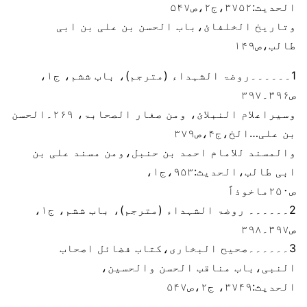
الحدیث:۳۷۵۲،ج۲،ص۵۴۷
وتاریخ الخلفائ،باب الحسن بن علی بن ابی
طالب،ص۱۴۹
1۔۔۔۔۔۔روضۃ الشہداء (مترجم)، باب ششم، ج۱،
ص۳۹۶۔۳۹۷
وسیراعلام النبلائ، ومن صغار الصحابۃ، ۲۶۹۔الحسن
بن علی…الخ،ج۴،ص۳۷۹
والمسند للامام احمد بن حنبل،ومن مسند علی بن
ابی طالب،الحدیث:۹۵۳،ج۱،
ص۲۵۰ماخوذاً
2۔۔۔۔۔۔ روضۃ الشہداء (مترجم)، باب ششم، ج۱،
ص۳۹۷۔۳۹۸
3۔۔۔۔۔۔صحیح البخاری،کتاب فضائل اصحاب
النبی،باب مناقب الحسن والحسین،
الحدیث:۳۷۴۹، ج۲،ص۵۴۷