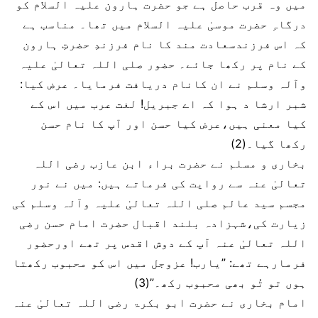
میں وہ قرب حاصل ہے جو حضرت ہارون علیہ السلام کو
درگاہِ حضرت موسیٰ علیہ السلام میں تھا۔ مناسب ہے
کہ اس فرزندسعادت مند کا نام فرزندِ حضرتِ ہارون
کے نام پر رکھا جائے۔ حضور صلی اللہ تعالیٰ علیہ
وآلہ وسلم نے ان کانام دریافت فرمایا۔ عرض کیا:
شبر ارشا د ہوا کہ اے جبریل! لغت عرب میں اس کے
کیا معنی ہیں،عرض کیا حسن اور آپ کا نام حسن
رکھا گیا۔(2)
بخاری و مسلم نے حضرت براء ابن عازب رضی اللہ
تعالیٰ عنہ سے روایت کی فرماتے ہیں: میں نے نور
مجسم سید عالم صلی اللہ تعالیٰ علیہ وآلہ وسلم کی
زیارت کی،شہزادہ بلند اقبال حضرت امام حسن رضی
اللہ تعالیٰ عنہ آپ کے دوش اقدس پر تھے اورحضور
فرمارہے تھے: ”یارب! عزوجل میں اس کو محبوب رکھتا
ہوں تو تُو بھی محبوب رکھ۔”(3)
امام بخاری نے حضرت ابو بکرۃ رضی اللہ تعالیٰ عنہ