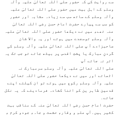
سے روایت کی کہ حضور صلی اللہ تعالیٰ علیہ وآلہ
وسلم کے اہل بیت میں حضور صلی اللہ تعالیٰ علیہ
وآلہ وسلم کے ساتھ سب سے زیادہ مشابہ اور حضور
کو سب سے پیارے حضرت امام حسن رضی اللہ تعالیٰ
عنہ تھے، میں نے دیکھا حضور صلی اللہ تعالیٰ علیہ
وآلہ وسلم توسجدے میں ہوتے اور یہ والا شان
صاحبزادے آ پ صلی اللہ تعالیٰ علیہ وآلہ وسلم کی
گردنِ مبارک یا پشتِ اقدس پر بیٹھ جاتے تو جب تک یہ
اتر نہ جاتے آپ
صلی اللہ تعالیٰ علیہ وآلہ وسلم سرمبارک نہ
اٹھاتے اور میں نے دیکھا حضور صلی اللہ تعالیٰ
علیہ وآلہ وسلم رکوع میں ہوتے تو ان کیلئے اپنے
قدمین طاہر ین کو اتنا کشادہ فرمادیتے کہ یہ نکل
جاتے۔
حضرت امام حسن رضی اللہ تعالیٰ عنہ کے مناقب بہت
کثیر ہیں۔آپ علم و وقار، حشمت و جاہ، جودو کرم ،