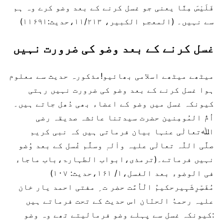
فَلَیْسَ مِنَّا یعنی جو غسل کرنے کے بعد وضو کرے وہ ہم
سے نہیں۔ (المعجم الکبیر، ۱۱/۲۱۳،حدیث:۱۱۶۹۱)
غسل کرنے کے بعد وضو کی ضرورت نہیں
میٹھے میٹھے اسلامی بھائیو!مذکورہ حدیث سے معلوم
ہوا غسل کرنے کے بعد وضو کی ضرورت نہیں رہتی
کیونکہ غسل میں وضو کے اعضاء بھی دُھل جاتے ہیں۔
اُمُّ المُومِنین حضرت سیدتنا عائشہ صدیقہ رضی
اﷲتعالٰی عنہا بیان فرماتی ہیں کہ نبی کریم
صلَّی اللّٰہ تعالٰی علیہ واٰلہٖ وسلَّم غُسل کے بعد وُضو
نہیں فرماتے۔(ترمذی،ابواب الطہارۃ،باب ماجاء
فی الوضوء بعد الغسل،۱/ ۱۶۱،حدیث: ۱۰۷)
مُفَسِّرِشَہِیرحکیمُ الْاُمَّت حضر ت ِ مفتی احمد یار خان
علیہ رحمۃُ الحنّان اس حدیث کے تحت فرماتے ہیں
:کیونکہ غسل سے پہلے وضو فرمالیتے تھے وہ وضو