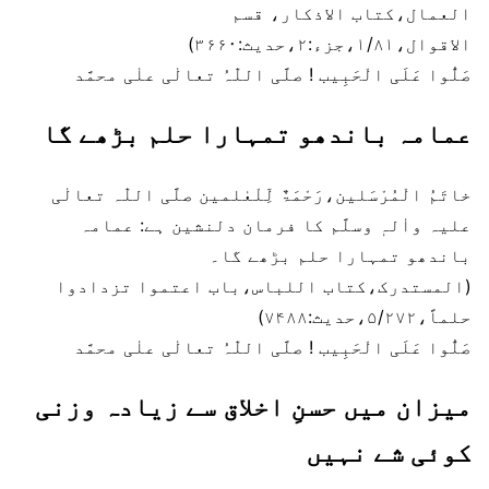
العمال،کتاب الاذکار، قسم
الاقوال،۱/۸۱،جزء:۲،حدیث:۳۶۶۰)
صَلُّوا عَلَی الْحَبِیب ! صلَّی اللّٰہُ تعالٰی علٰی محمَّد
عمامہ باندھو تمہارا حلم بڑھے گا
خاتَمُ الْمُرْسَلین،رَحْمَۃٌ لِّلْعٰلمین صلَّی اللّٰہ تعالٰی
علیہ واٰلہٖ وسلَّم کا فرمان دلنشین ہے: عمامہ
باندھو تمہارا حلم بڑھے گا۔
(المستدرک،کتاب اللباس،باب اعتموا تزدادوا
حلماً،۵/۲۷۲،حدیث:۷۴۸۸)
صَلُّوا عَلَی الْحَبِیب ! صلَّی اللّٰہُ تعالٰی علٰی محمَّد
میزان میں حسنِ اخلاق سے زیادہ وزنی
کوئی شے نہیں