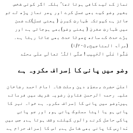
نماز کے لیے کافی ہوتا تھا‘ بلکہ اگر کوئی شخص
بغیر وضو کیے بھی غسل کرے اور پھر نماز پڑھ لے تو
جائز ہے کیونکہ طہارتِ کبریٰ ( یعنی غسل)کے ضمن
میں طہارتِ صغریٰ ( یعنی وضو)بھی ہوجاتی ہے اور
بڑے حدث کے ساتھ چھوٹا حدث بھی جاتا رہتا ہے۔
(مراٰۃ المناجیح،۱/۳۰۵)
صَلُّوا عَلَی الْحَبِیب ! صلَّی اللّٰہُ تعالٰی علٰی محمَّد
وضو میں پانی کا اِسراف مکروہ ہے
اعلیٰ حضرت ،مجدِّدِ دین وملت شاہ امام احمد رضاخان
علیہ رحمۃ الرحمن فتاویٰ رضویہ شریف میں فرماتے
ہیں:وضو میں پانی کا اِسراف مکروہ ہے خواہ نہر کا
پانی ہو یا اپنا مملوک پانی ہو، اور جو پانی
پاکی حاصل کرنے والوں کیلئے وقف ہوتا ہے، جس میں
مَدارِس کا پانی بھی شامل ہے، اس کا اِسراف حرام ہے