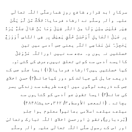
سرکارِ ابد قرار، شافعِ روزِ شمارصلَّی اللّٰہ تعالٰی
علیہ واٰلہٖ وسلَّم نے ارشاد فرمایا: ثَلاَثٌ مَّنْ لَّمْ یَکُنْ
فِیْہِ فَلَیْسَ مِنِّیْ وَلَا مِنَ اللّٰہِ قِیْلَ وَمَا ہُنَّ قَالَ حِلْمٌ یُرَدُّ
بِہٖ جَہْلُ الْجَاہِلِ أَوْحُسْنُ خُلُقٍ یَعِیْشُ بِہٖ فِی النَّاسِ أَوْوَرَعٌ
یَحْجِزُہٗ عَنْ مَعَاصِی اللّٰہِ یعنی جس آدمی میں تین
خصلتیں نہ ہوں وہ مجھ سے نہیں اوراللّٰہ عَزَّوَجَلَّ
کاایسے آدمی سے کوئی تعلق نہیں،عرض کی گئی :وہ
کیا خصلتیں ہیں؟ارشاد فرمایا:(۱) ایسا حِلْم جس کے
ذریعے جاہل کی جہالت کو دور کیاجائے(۲) حسنِ اخلاق
جس کے ذریعے لوگوں میں اچھے طریقے سے زندگی بسر
کی جائے(۳) ایسا تقویٰ جو آدمی کو گناہوں سے
بچائے ۔ (المعجم الأوسط،۳/ ۳۶۲،حدیث:۴۸۴۸)
میٹھے میٹھے اسلامی بھائیو! معلوم ہوا حِلم
(بُردباری)،تقو یٰ اورحسنِ اخلاق اللّٰہ تبارک وتعالیٰ
اور اس کے رسول صلَّی اللّٰہ تعالٰی علیہ واٰلہٖ وسلَّم