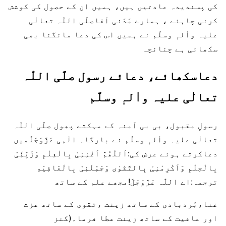
کی پسندیدہ عادتیں ہیں، ہمیں ان کے حصول کی کوشش
کرنی چاہئے ، ہمارے مَدَنی آقاصلَّی اللّٰہ تعالٰی
علیہ واٰلہٖ وسلَّم نے ہمیں اس کی دعا مانگنا بھی
سکھائی ہے چنانچہ
دعاسکھائے، دعائے رسول صلَّی اللّٰہ
تعالٰی علیہ واٰلہٖ وسلَّم
رسولِ مقبول، بی بی آمنہ کے مہکتے پھول صلَّی اللّٰہ
تعالٰی علیہ واٰلہٖ وسلَّم نے بارگاہ الٰہی عَزَّوَجَلَّمیں
دعاکرتے ہوئے عرض کی:اَللّٰھُمَّ اَغْنِنِیْ بِالْعِلْمِ وَزَیِّنِّیْ
بِالْحِلْمِ وَاَکْرِمْنِیْ بِالتَّقْوٰی وَجَمِّلْنِیْ بِالْعَافِیَۃِ
ترجمہ:اے اللّٰہ عَزَّوَجَلّ!مجھے علم کے ساتھ
غنا،بُردبادی کے ساتھ زینت ،تقوی کے ساتھ عزت
اور عافیت کے ساتھ زینت عطا فرما۔(کنز