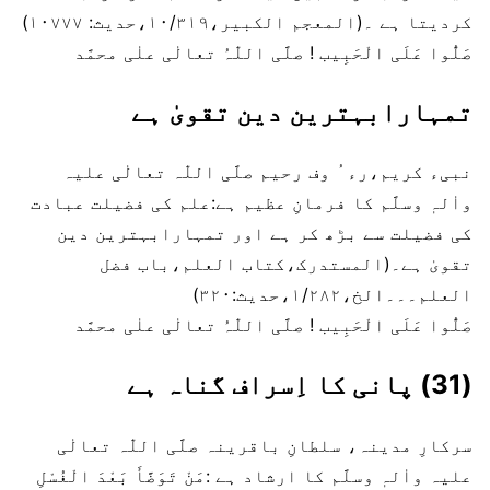
کردیتا ہے ۔(المعجم الکبیر،۱۰/۳۱۹،حدیث: ۱۰۷۷۷)
صَلُّوا عَلَی الْحَبِیب ! صلَّی اللّٰہُ تعالٰی علٰی محمَّد
تمہارابہترین دین تقویٰ ہے
نبیء کریم،رء ُ وف رحیم صلَّی اللّٰہ تعالٰی علیہ
واٰلہٖ وسلَّم کا فرمانِ عظیم ہے:علم کی فضیلت عبادت
کی فضیلت سے بڑھ کر ہے اور تمہارابہترین دین
تقویٰ ہے۔(المستدرک،کتاب العلم،باب فضل
العلم۔۔۔الخ،۱/۲۸۲،حدیث:۳۲۰)
صَلُّوا عَلَی الْحَبِیب ! صلَّی اللّٰہُ تعالٰی علٰی محمَّد
(31) پانی کا اِسراف گناہ ہے
سرکارِ مدینہ، سلطانِ باقرینہ صلَّی اللّٰہ تعالٰی
علیہ واٰلہٖ وسلَّم کا ارشاد ہے :مَنْ تَوَضَّأَ بَعْدَ الْغُسْلِ