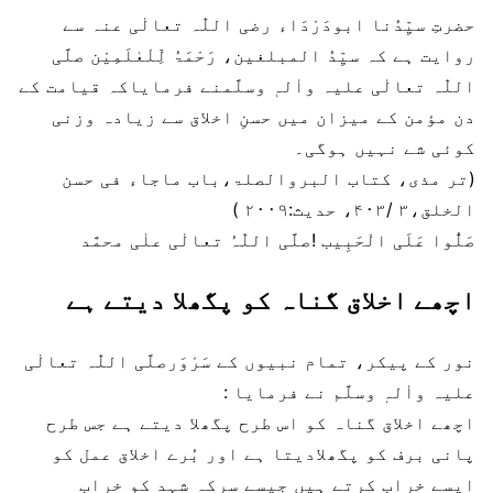
حضرتِ سیِّدُنا ابودَرْدَاء رضی اللّٰہ تعالٰی عنہ سے
روایت ہے کہ سیِّدُ المبلغین، رَحْمَۃُ لِّلْعٰلَمِیْن صلَّی
اللّٰہ تعالٰی علیہ واٰلہٖ وسلَّمنے فرمایاکہ قیامت کے
دن مؤمن کے میزان میں حسنِ اخلاق سے زیادہ وزنی
کوئی شے نہیں ہوگی۔
(تر مذی، کتاب البروالصلۃ،باب ماجاء فی حسن
الخلق،۳ /۴۰۳، حدیث:۲۰۰۹ )
صَلُّوا عَلَی الْحَبِیب !صلَّی اللّٰہُ تعالٰی علٰی محمَّد
اچھے اخلاق گناہ کو پگھلا دیتے ہے
نور کے پیکر، تمام نبیوں کے سَرْوَرصلَّی اللّٰہ تعالٰی
علیہ واٰلہٖ وسلَّم نے فرمایا :
اچھے اخلاق گناہ کو اس طرح پگھلا دیتے ہے جس طرح
پانی برف کو پگھلادیتا ہے اور بُرے اخلاق عمل کو
ایسے خراب کرتے ہیں جیسے سرکہ شہد کو خراب